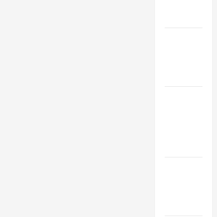
樂玩法、
預測
沙龍娛樂
城、沙龍
百家樂簡
介
沙龍百家
樂投注策
略-沙龍百
家樂娛樂
城
沙龍百家
樂平注法-
沙龍百家
樂大小路