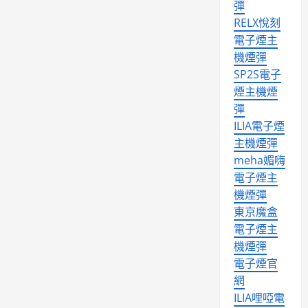
彈
RELX悅刻
電子煙主
機煙彈
SP2S電子
煙主機煙
彈
ILIA電子煙
主機煙彈
meha媚嗨
電子煙主
機煙彈
東京魔盒
電子煙主
機煙彈
電子煙官
網
ILIA哩啞電