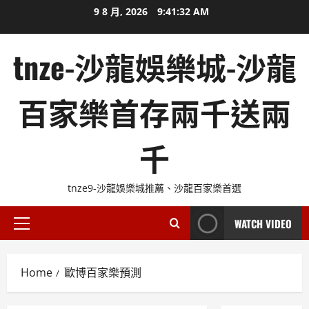
Skip
歐博百家樂看牌
9 8 月, 2026
9:41:33 AM
to
歐博百家樂看路
content
歐博百家樂破解
娛樂城
歐伯百家樂
tnze-沙龍娛樂城-沙龍
歐博百家樂策略
歐博代理
歐博娛樂城
歐博百家樂規則
歐博娛樂城儲值推薦
歐博百家樂賠率
歐博娛樂城會員
歐博現金版
百家樂首存兩千送兩
歐博百家樂賭場
歐博百家
歐博百家樂app
歐博百家樂輸贏
歐博百家樂娛樂城
千
歐博百家樂遊戲
歐博百家樂必勝法
歐博百家樂預測
歐博真人
歐博百家樂必贏
歐博真人百家樂規則
歐博百家樂打法
tnze9-沙龍娛樂城推薦、沙龍百家樂首選
歐博真人視訊
歐博百家樂技巧
歐博線上百家樂規則
歐博試玩
歐博百家樂攻略
WATCH VIDEO
百家樂
百家樂AG
歐博百家樂教學
Primary
百家樂APP
百家樂BBIN
歐博百家樂玩法
Menu
百家樂下載
百家樂娛樂城
歐博百家樂看燈
Home
歐博百家樂預測
百家樂娛樂城分享
歐博百家樂看牌
百家樂娛樂城破解
歐博百家樂看路
百家樂娛樂城首選
百家樂密技