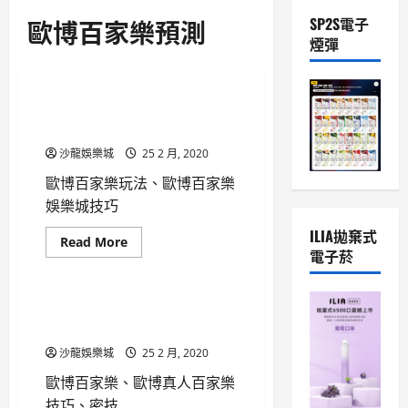
歐博百家樂破解
歐博百家樂預測
百家樂教學打法
百家樂概率
SP2S電子
歐博百家樂策略
煙彈
百家樂歷史
百家樂玩法
歐博百家樂規則
百家樂用語
百家樂用語推薦
歐博百家樂賠率
歐博百家樂賭場
歐博百家樂玩法、歐博百家樂
歐博百家樂輸贏
娛樂城技巧
歐博百家樂遊戲
沙龍娛樂城
25 2 月, 2020
歐博百家樂預測
歐博真人
歐博真人百家樂規則
歐博百家樂玩法、歐博百家樂
歐博真人視訊
娛樂城技巧
歐博線上百家樂規則
歐博試玩
ILIA拋棄式
Read
Read More
沙龍百家樂
百家樂
電子菸
more
百家樂娛樂城
about
歐
博
百
歐博百家樂、歐博真人百家樂
家
技巧、密技
樂
玩
沙龍娛樂城
25 2 月, 2020
法、
歐
歐博百家樂、歐博真人百家樂
博
百
技巧、密技
家