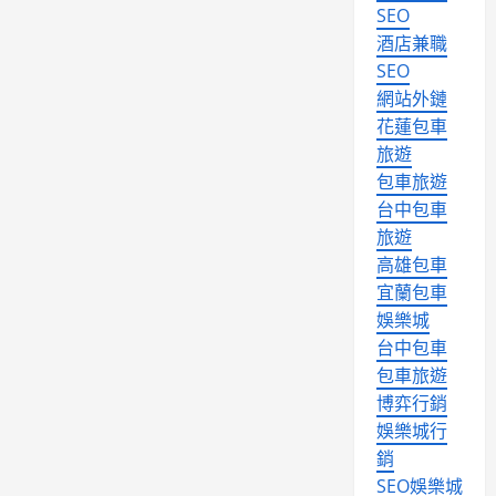
SEO
酒店兼職
SEO
網站外鏈
花蓮包車
旅遊
包車旅遊
台中包車
旅遊
高雄包車
宜蘭包車
娛樂城
台中包車
包車旅遊
博弈行銷
娛樂城行
銷
SEO娛樂城