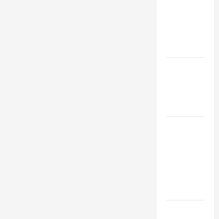
沙龍娛樂
城百家樂
線上開戶
流程
沙龍娛樂
城-百家樂
遊戲特別
玩法介紹
沙龍百家
樂專業分
析報告：
頂級策略
與趨勢解
讀
沙龍百家