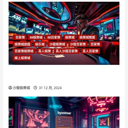
百家樂
88娛樂城
88百家樂
娛樂城
娛樂城推薦
娛樂城遊戲
娱乐城
沙龍娛樂城
沙龍百家樂
百家樂
百家樂娛樂城
真人娛樂
真人沙龍百家樂
真人百家樂
線上娛樂城
體驗最刺激的沙龍百家樂遊戲-台灣頂級真人賭場
娛樂
沙龍娛樂城
31 12 月, 2024