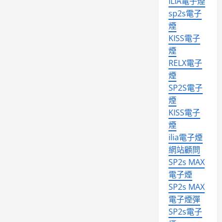
ILIA電子煙
sp2s電子
煙
KISS電子
煙
RELX電子
煙
SP2S電子
煙
KISS電子
煙
ilia電子煙
網站顧問
SP2s MAX
電子煙
SP2s MAX
電子煙彈
SP2s電子