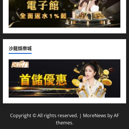
沙龍娛樂城
Copyright © All rights reserved.
|
MoreNews
by AF
themes.