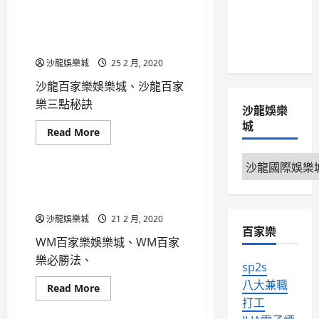
沙龍國際註冊
沙龍國際集團
沙龍21點玩法
沙龍48彩
沙
SA沙龍娛
沙龍國際娛樂城代理
沙龍百家樂家樂算牌
龍
沙龍代理娛樂城
沙龍平台
沙龍彩票
沙龍APP
沙龍下載
電
沙龍百家樂娛樂城、沙龍百家
樂城優
沙龍國際官網
沙龍國際平台
沙龍百家樂常勝
沙龍代理現金版
沙龍代理集團
子
沙龍沙龍百家樂
沙龍現金版
沙龍代理
沙龍國際娛樂城
樂三點秘訣
遊
沙龍國際百家樂打法
惠、註冊
沙龍百家樂必勝打法
沙龍代理體育運彩
沙龍信用版
沙龍百家樂
沙龍百家樂下注
戲
沙龍國際娛樂城代理
沙龍娛樂城
25 2 月, 2020
沙龍國際集團
│
沙龍百家樂現金版
沙龍信用球板代理
沙龍博弈
沙龍百家樂下注法
沙龍國際娛樂評價
沙
沙龍地下球版代理
沙龍娛樂城
沙龍百家樂百科
沙龍百家樂娛樂城、沙龍百家
龍
沙龍博弈代理
沙龍博彩
沙龍百家樂代理
沙龍國際百家樂
沙龍國際註冊
國
沙龍娛樂城代理
沙龍百家樂破解
樂三點秘訣
沙龍國際娛樂
沙龍國際娛樂城
沙龍百家樂俱樂部
際
沙龍國際集團
沙龍在線娛樂城
沙龍娛樂
百
沙龍娛樂城系統
沙龍平台
沙龍百家樂程式
沙龍國際娛樂城代理
沙龍百家樂入門規則
城
沙龍球板代理
沙龍球版
家
Read
Read More
沙龍捕魚
沙龍百家樂
沙龍百家樂策略
樂
沙龍國際娛樂評價
沙龍百家樂官方
沙龍番攤
沙龍百家樂介紹
more
百家樂
百家樂娛樂城
about
沙龍百家樂遊戲
沙龍國際官網
沙龍國際平台
沙龍百家樂官網
沙龍百家樂俱樂部
沙
沙
沙龍百家樂長龍
沙龍國際百家樂
龍
沙龍百家樂家樂算牌
沙龍百家樂儲值
龍
百
WM百家樂娛樂城、WM百家樂
沙龍百家樂閒莊機率
沙龍國際百家樂打法
沙龍百家樂密技
家
沙龍百家樂入門規則
娛
必勝法、玩法(下)
樂
沙龍真人娛樂
沙龍真人娛樂城
沙龍國際百家樂玩法
沙龍百家樂平台
沙龍百家樂基本術語
娛
樂
沙龍娛樂城
21 2 月, 2020
沙龍真人百家樂
沙龍系統
樂
沙龍國際註冊
沙龍國際賭場
沙龍百家樂心法
沙龍百家樂常勝
百家樂
城
城、
沙龍系統代理
沙龍線上國際
沙龍國際集團
沙龍在線娛樂城
WM百家樂娛樂城、WM百家
沙
沙龍百家樂技巧
沙龍百家樂心法
龍
沙龍線上百家樂
沙龍電子遊戲
沙龍地下球版代理
沙龍娛樂城
樂必勝法、
沙龍百家樂投注
沙龍百家樂必勝法
百
sp2s
家
沙龍體育球板代理
沙龍娛樂城APP
沙龍百家樂投注技巧
沙龍百家樂必贏
樂
八大兼職
Read
Read More
沙龍體育運彩
沙龍龍虎
沙龍娛樂城代理
三
沙龍百家樂投注法
沙龍百家樂怎麼玩
more
點
打工
百家樂
百家樂娛樂城
about
沙龍娛樂城推薦
沙龍百家樂投注金額
秘
沙龍百家樂簡易規則
WM