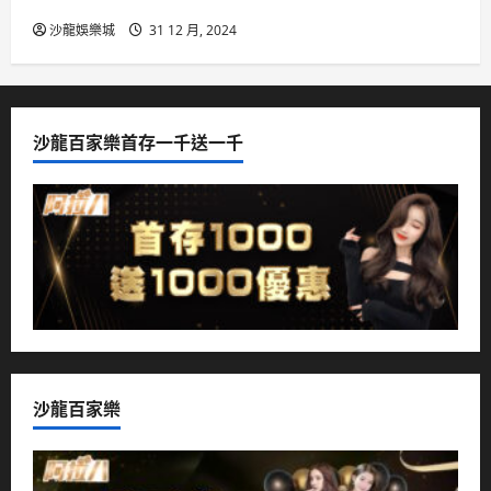
沙龍娛樂城
31 12 月, 2024
沙龍百家樂首存一千送一千
沙龍百家樂