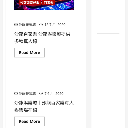
沙龍信用版代理
博
沙龍體育賽事
百家樂
SA沙龍國際儲值
沙龍娛樂
沙龍百家樂常勝
沙龍百家樂官網
彩、
沙龍百家樂介紹
沙龍百家樂下注
沙龍信用球板代理
沙龍儲值
賓
SA沙龍國際百家樂
沙龍百家樂平台
城百家樂
沙龍百家樂家樂算牌
沙龍百家樂俱樂部
沙龍百家樂下注法
果、
沙龍博弈
沙龍博弈代理
沙龍娛樂城、百家樂註冊優惠
百
SA沙龍國際百家樂下載
沙龍百家樂幸運六
沙龍百家樂專業打法
線上開戶
沙龍百家樂儲值
沙龍百家樂代理
家
沙龍博彩
沙龍國際
SA沙龍娛樂城
SA沙龍番攤
沙龍娛樂城
13 7 月, 2020
沙龍百家樂心法
沙龍百家樂幸運六
樂
流程
沙龍百家樂打法
沙龍百家樂入門規則
沙龍國際代理
沙龍國際娛樂
SA沙龍百家樂
沙龍百家樂必勝打法
沙龍百家樂營利
沙龍百家樂技巧
沙龍百家樂 沙龍娛樂城提供
沙龍百家樂凹牌
沙龍國際娛樂城
SA沙龍百家樂下注策略
沙龍百家樂必勝法
沙龍娛樂
沙龍百家樂玩法
沙龍百家樂投注
多種真人線
沙龍百家樂分析
沙龍國際娛樂城代理
SA沙龍百家樂下載代理
沙龍百家樂必贏
沙龍百家樂玩法下注
城-百家樂
沙龍百家樂投注法
沙龍百家樂國際
沙龍國際娛樂評價
SA沙龍百家樂儲值
Read
Read More
沙龍百家樂看燈
百家樂
沙龍百家樂百科
遊戲特別
沙龍百家樂破解
沙龍百家樂基本術語
more
沙龍國際官網
沙龍國際平台
SA沙龍百家樂娛樂城
百家樂娛樂城
沙龍百家樂看路
about
玩法介紹
沙龍百家樂程式
沙龍百家樂基礎
沙龍國際百家樂
沙
SA百家樂系統
SA真人百家樂
沙龍百家樂破解
沙龍百家樂策略
龍
沙龍百家樂心法
沙龍國際百家樂打法
娛
沙龍娛樂城│沙龍百家樂、真
sa試玩
WM下載
沙龍百家樂賭場
沙龍百家
沙龍百家樂策略提示
沙龍百家樂必勝打法
樂
沙龍國際百家樂玩法
人娛樂場在線百家樂，輪盤，
WM娛樂城
WM百家樂
城、
沙龍百家樂賺錢
樂專業分
沙龍百家樂算牌
沙龍百家樂必勝法
沙龍國際註冊
沙龍國際賭場
百
骰寶
WM百家樂系統
WM真人
沙龍百家樂贏錢公式
析報告：
沙龍百家樂簡介
家
沙龍百家樂必贏
沙龍國際集團
沙龍在線娛樂城
樂
九州球版
九州球版現金網
沙龍娛樂城
7 6 月, 2020
沙龍百家樂進階規則
沙龍百家樂簡易規則
頂級策略
沙龍百家樂怎麼玩
註
沙龍地下球版代理
沙龍娛樂城
九州百家樂娛樂城
冊
九州破解
沙龍百家樂閒莊機率
沙龍百家樂系統
與趨勢解
沙龍娛樂城│沙龍百家樂真人
沙龍百家樂打法
優
沙龍娛樂城APP
二元期權認知
二元期權黃金
沙龍百家樂預測
惠
沙龍百家樂線上賭場
讀
娛樂場在線
沙龍百家樂技巧
沙龍娛樂城代理
任你博APP
任你博DG真人
沙龍線上百家樂
沙龍總代理
沙龍百家樂規則
沙龍百家樂投注
沙龍娛樂城儲值
任你博SA沙龍
Read
Read More
沙龍視訊百家樂
沙龍輪盤
沙龍百家樂規則教學
沙龍百家
沙龍百家樂投注技巧
沙龍娛樂城平台
more
任你博贏了不給錢
沙龍遊戲
百家樂