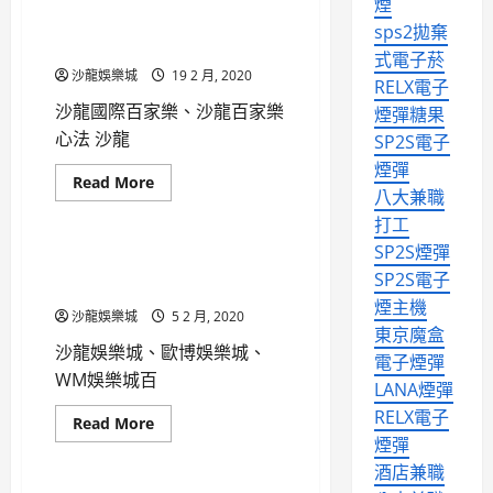
龍
煙
任你博
任你博APP
沙龍代理
沙龍代理娛樂城
國
沙龍國際百家樂、沙龍百家樂
真人百家樂規則
竟眯百家樂
娛樂城
沙龍
沙龍21點玩法
sps2拋棄
任你博DG真人
際
沙龍代理推薦
沙龍代理集團
心法
百
網路百家樂
線上沙龍百家樂
沙龍48彩
沙龍APP
式電子菸
任你博官方網站
任你博彩球
家
沙龍代理體育運彩
沙龍娛樂城
19 2 月, 2020
線上百家樂娛樂城
老虎機秘訣
樂-
沙龍APP代理
沙龍下載
任你博彩絹
任你博推薦
RELX電子
沙龍信用版代理
沙
SA36娛樂
SA36娛樂城
老虎機電動
視訊百家樂
沙龍代理娛樂城
沙龍國際百家樂、沙龍百家樂
龍
任你博教學
任你博歐博真人
煙彈糖果
沙龍信用球板代理
沙龍儲值
SA36沙龍
SA36沙龍代理
國
財神娛樂城推薦
金爆現金版
沙龍代理體育運彩
沙龍信用版
心法 沙龍
任你博體育運彩
信用版代理
SP2S電子
際
沙龍國際
沙龍國際代理
SA36沙龍娛樂城
娛
金爆百家樂
黃金俱樂部代理
沙龍信用版代理
沙龍儲值
北京賽車pk10遊戲
娛樂城
煙彈
沙龍國際娛樂城代理
樂
SA36沙龍百家樂
SA代理
Read
Read More
黃金百家樂
龍娛樂城官網
沙龍博弈
沙龍博弈代理
城、
娛樂城推薦
娱乐城
八大兼職
沙龍國際娛樂評價
more
百
SA娛樂城
SA娛樂城介紹
龍虎鬥娛樂城
龍虎鬥玩法
about
沙龍國際
沙龍國際娛樂城代理
歐博娛樂城儲值
家
打工
沙龍國際註冊
沙龍娛樂城代理
沙
SA娛樂城推薦
sa沙龍app
樂
沙龍國際娛樂評價
歐博娛樂城儲值推薦
龍
下
沙龍娛樂城平台
沙龍現金板
SP2S煙彈
SA沙龍國際百家樂下載
國
沙龍娛樂城、歐博娛樂城、
注
沙龍國際百家樂
沙龍國際註冊
歐博娛樂城推薦
際
沙龍現金版
沙龍現金版代理
SP2S電子
SA沙龍娛樂城
WM娛樂城百家樂介紹
百
沙龍在線娛樂城
歐博娛樂城會員
歐博百家樂
沙龍現金球板代理
家
煙主機
SA沙龍娛樂城代理
沙龍娛樂城
5 2 月, 2020
沙龍娛樂城推薦
樂、
歐博百家樂app
沙龍現金網代理
沙龍球版
娛樂城
沙龍
沙龍21點
東京魔盒
SA沙龍幸運輪
沙
沙龍娛樂城系統
歐博百家樂攻略
沙龍二十一點
沙龍娛樂城、歐博娛樂城、
龍
沙龍百家樂
沙龍百家樂代理
沙龍21點玩法
沙龍代理娛樂城
電子煙彈
SA沙龍百家樂技巧
百
沙龍娛樂城註冊
沙龍平台
沙龍代理
沙龍代理娛樂城
WM娛樂城百
沙龍百家樂俱樂部
家
沙龍代理推薦
沙龍代理現金版
LANA煙彈
SA沙龍百家樂投注勝率
樂
沙龍彩票
沙龍會體育博彩
沙龍代理集團
沙龍信用版代理
沙龍百家樂入門規則
沙龍代理集團
心
SA沙龍百家樂最佳策略
RELX電子
Read
Read More
沙龍百家樂
百家樂
沙龍信用球板代理
法
沙龍儲值
沙龍百家樂凹牌
沙龍代理體育運彩
more
SA沙龍百家樂玩家規則
煙彈
百家樂娛樂城
about
沙龍博弈
沙龍博弈代理
沙龍百家樂國際
沙龍信用版代理
SA沙龍百家樂簡易策略
沙
酒店兼職
沙龍國際娛樂城
龍
沙龍百家樂基本術語
沙龍國際娛樂城
SA百家樂官方
SA百家樂系統