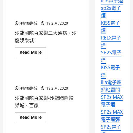
ILIA電子煙
訣
沙龍會體育博彩
沙龍樸克
沙龍百家樂概率
百
沙龍百家樂規則
Bingo Bingo
DG
ebet
sp2s電子
家
沙龍國際百家樂三大通病、沙
沙龍沙龍百家樂
沙龍現金版
沙龍百家樂玩法下注
沙龍百家樂規則玩法
樂
ebet娛樂城
龍娛樂城
煙
娛
沙龍現金版代理
沙龍百家樂玩法提示
沙龍百家樂規則說明
樂
ebet真人富貴三寶
KISS電子
沙龍娛樂城
19 2 月, 2020
沙龍現金球板代理
城、
沙龍百家樂現金版
沙龍百家樂觀念
沙龍系統
SA36娛樂
SA36娛樂城
sa gaming試玩
SA36娛樂城
WM
煙
沙龍現金網代理
沙龍球板
沙龍百家樂百科
沙龍國際百家樂三大通病、沙
百
沙龍系統代理
沙龍線上國際
SA36沙龍
SA36沙龍代理
SA36沙龍
SA娛樂城介紹
家
RELX電子
沙龍球板代理
沙龍球版
沙龍百家樂破解
龍娛樂城
沙龍總代理
澳門21點
SA36沙龍代理集團
樂
SA娛樂城儲值
SA娛樂城推薦
煙
必
沙龍番攤
沙龍百家樂
沙龍百家樂程式
澳門娛樂博弈
澳門百家樂
SA36沙龍娛樂城
sa沙龍app
勝
Read
SP2S電子
Read More
沙龍真人國際百家樂
百家樂
沙龍百家樂策略
法、
百家樂AG
百家樂APP
SA36沙龍百家樂
SA沙龍牛牛百家樂
more
玩
煙
百家樂娛樂城
about
沙龍百家樂策略提示
百家樂下載
百家樂代理
法
SA娛樂城APP
SA娛樂城介紹
SA沙龍番攤
SA沙龍百家樂
沙
(下)
KISS電子
沙龍百家樂算牌
百家樂偷雞
龍
百家樂平台
SA娛樂城推薦
SA沙龍
SA沙龍百家樂下注策略
國
沙龍國際百家樂-沙龍國際娛
煙
沙龍百家樂簡易規則
百家樂心得
百家樂必勝
SA沙龍代理儲值
際
SA沙龍百家樂儲值
樂城、百家樂下注
百
ilia電子煙
沙龍百家樂系統
百家樂必勝攻略
SA沙龍百家樂掩牌樂趣
SA沙龍骰寶
SA沙龍龍虎
家
SA沙龍儲值
沙龍娛樂城
19 2 月, 2020
沙龍百家樂線上賭場
網站顧問
樂
百家樂必勝法門
SA沙龍百家樂最佳策略
sa百家
SA百家樂
SA沙龍國際百家樂
三
沙龍百家樂規則
SP2s MAX
百家樂秘密大公開
百家樂策略
沙龍國際百家樂-沙龍國際娛
大
SA沙龍百家樂玩家規則
SA百家樂儲值
九州百家樂
SA沙龍基本規則
通
沙龍百家樂規則教學
電子煙
百家樂紙牌
百家樂老虎機
樂城、百家
SA沙龍百家樂策略
二元期權APP
病、
二元期權下注
SA沙龍百家樂儲值
沙
沙龍百家樂規則玩法
百家樂規則
百家樂規則教學
SP2s MAX
SA沙龍百家樂簡易策略
二元期權交易
二元期權優勢
龍
SA沙龍百家樂投注勝率
Read
Read More
沙龍百家樂規則認知
百家樂
百家樂規則玩法
娛
電子煙彈
SA沙龍百家樂註冊
二元期權入門教學
more
SA沙龍百家樂最佳策略
樂
百家樂娛樂城
龍百家樂必勝
about
百家樂贏錢秘訣
百家樂起源
SP2s電子
SA沙龍百家樂遊戲
城
二元期權破解
二元期權說明
SA百家樂儲值
SA百家樂系統
沙
百家樂退水
百家樂遊戲
SA沙龍百家樂遊戲規則