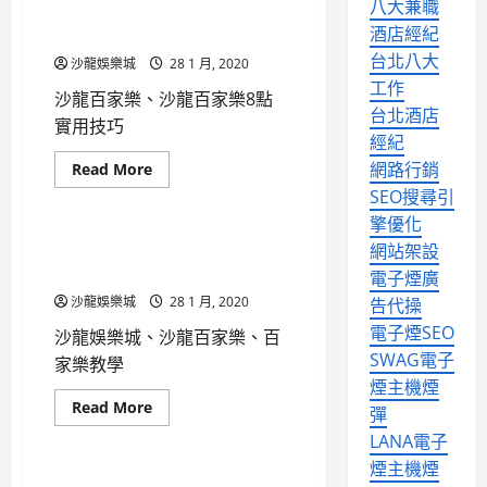
八大兼職
娛
沙龍百家樂、沙龍百家樂8點
沙龍國際娛樂城代理
沙龍百家樂家樂算牌
樂
沙龍國際娛樂城代理
SA真人百家樂
SA線上百家樂
酒店經紀
實用技巧
城、
沙龍國際娛樂評價
沙龍百家樂對子機率
沙龍國際娛樂評價
歐
娛樂城
沙龍
沙龍21點
台北八大
沙龍娛樂城
28 1 月, 2020
沙龍國際集團
沙龍娛樂城APP
博
沙龍百家樂常勝
沙龍國際註冊
沙龍娛樂城代理
沙龍21點玩法
沙龍48彩
娛
工作
沙龍娛樂城代理
娛樂城
沙龍國際娛樂城
沙龍百家樂、沙龍百家樂8點
樂
沙龍百家樂必勝法
沙龍娛樂城儲值
沙龍APP
沙龍下載
城、
台北酒店
沙龍娛樂城官網
沙龍國際娛樂城代理
實用技巧
沙龍百家樂算牌
沙龍娛樂城系統
WM
沙龍現金板
沙龍二十一點
沙龍代理
SA36娛樂城
SA36沙龍
經紀
娛
沙龍娛樂城推薦
沙龍百家樂
沙龍國際娛樂評價
沙龍百家樂系統
沙龍現金版
沙龍現金球板代理
沙龍代理娛樂城
沙龍代理推薦
樂
SA36沙龍代理集團
網路行銷
Read
Read More
百家樂
百家樂博弈
沙龍國際百家樂
城
沙龍國際註冊
沙龍百家樂規則教學
沙龍球板
沙龍百家樂
沙龍代理現金版
more
沙龍代理集團
SA36沙龍娛樂城
百
SEO搜尋引
百家樂娛樂城
百家樂教學打法
about
沙龍國際集團
沙龍百家樂規則說明
家
沙龍百家樂下注法
沙龍代理體育運彩
沙龍信用版
SA36沙龍百家樂
SA代理
沙
樂
擎優化
沙龍地下球版代理
沙龍百家樂進階規則
龍
沙龍百家樂入門規則
介
沙龍信用版代理
SA儲值
SA娛樂城APP
百
沙龍娛樂城、沙龍百家樂、百
網站架設
紹
沙龍娛樂城系統
沙龍彩票
沙龍百家樂長龍
沙龍百家樂凹牌
家
沙龍信用球板代理
沙龍儲值
SA娛樂城儲值
SA娛樂城推薦
家樂教學
樂、
電子煙廣
沙龍百家樂
沙龍百家樂密技
沙龍百家樂閒莊機率
沙龍百家樂分析
沙龍博弈代理
沙龍國際
沙
SA沙龍
SA沙龍娛樂城
沙龍娛樂城
28 1 月, 2020
告代操
沙龍百家樂對子機率
龍
沙龍百家龍教學
沙龍真人
沙龍百家樂天牌機率
沙龍國際代理
沙龍國際娛樂城
SA沙龍娛樂城代理
百
沙龍百家樂常勝
電子煙SEO
沙龍真人百家樂
沙龍娛樂城、沙龍百家樂、百
家
沙龍百家樂娛樂城
沙龍國際娛樂城代理
SA沙龍幸運輪
SA沙龍廿一點
樂
沙龍百家樂平台
SWAG電子
沙龍真人百家樂策略
沙龍運彩
家樂教學
沙龍百家樂官方
沙龍國際百家樂
8
沙龍國際註冊
SA沙龍百家樂投注勝率
點
沙龍百家樂心法
煙主機煙
沙龍電子
沙龍電子遊藝
沙龍百家樂常勝
沙龍國際集團
沙龍在線娛樂城
SA沙龍百家樂掩牌樂趣
實
Read
Read More
沙龍百家樂必勝法
百家樂
沙龍體育球板代理
用
彈
沙龍百家樂打法
沙龍娛樂城
沙龍娛樂城代理
SA沙龍百家樂最佳策略
more
技
百家樂娛樂城
about
法老王娛樂城
現金娛樂城
LANA電子
沙龍百家樂技巧
巧
沙龍娛樂城官網
SA沙龍百家樂策略
沙
現金版
現金版代理
煙主機煙
沙龍百家樂投注技巧
龍
沙龍娛樂城平台
SA沙龍百家樂簡易策略
娛