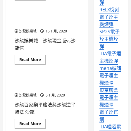
真
彈
百家樂規則說明
about
沙龍百家樂計算
人|
沙
沙
RELX悅刻
沙龍百家樂註冊
龍
龍
百
沙龍娛樂城 – 沙龍現金版vs沙
電子煙主
百
沙龍百家樂試玩
家
家
龍信用版? 差異何在?
機煙彈
樂
沙龍百家樂賭場
樂
SA沙龍百家樂遊玩
娛樂城
投
信
SP2S電子
沙龍娛樂城
15 1 月, 2020
沙龍百家樂賺錢
注
娱乐城
沙龍在線娛樂城
用
金
版
煙主機煙
沙龍百家樂長龍
沙龍地下球版代理
沙龍娛樂城
沙龍娛樂城 – 沙龍現金版vs沙
額|
沙
彈
沙龍百家樂集團
沙龍娛樂城APP
龍信
龍
百
沙龍百家龍教學
沙龍真人
ILIA電子煙
沙龍娛樂城代理
家
Read
Read More
沙龍真人娛樂
沙龍真人娛樂城
主機煙彈
沙龍娛樂城儲值
樂
more
真
百家樂
about
meha媚嗨
沙龍娛樂城官網
人|
沙
沙
沙龍娛樂城平台
電子煙主
SA36娛樂
SA36娛樂城
龍
龍
娛
沙龍百家樂平賭法與沙龍逆平
百
沙龍會體育博彩
機煙彈
SA36沙龍
SA36沙龍娛樂城
樂
家
賭法
城
沙龍沙龍百家樂
沙龍現金板
樂
東京魔盒
SA36沙龍百家樂
SA代理
–
現
沙龍娛樂城
5 1 月, 2020
沙龍現金版
沙龍現金版代理
沙
SA娛樂城
信用版代理
電子煙主
金
龍
版
沙龍球板代理
沙龍番攤
信用球板代理
娛樂城
沙龍
機煙彈
沙龍百家樂平賭法與沙龍逆平
現
金
沙龍百家樂
沙龍百家樂APP
沙龍APP代理
沙龍代理現金版
電子煙官
賭法 沙龍
版
vs
沙龍百家樂下注法
沙龍信用版代理
網
沙
Read
Read More
沙龍百家樂代理
百家樂
沙龍信用球板代理
龍
ILIA哩啞電
more
信
百家樂娛樂城