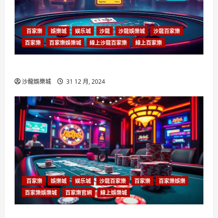
百家樂
娛樂城
娱乐城
沙龍
沙龍娛樂城
沙龍百家樂
百家樂
百家樂娛樂城
線上沙龍百家樂
線上百家樂
沙龍娛樂城百家樂線上開戶流程
沙龍娛樂城
31 12 月, 2024
百家樂
娛樂城
娱乐城
沙龍百家樂
百家樂
百家樂娛樂
百家樂娛樂城
百家樂官網
線上娛樂城
沙龍娛樂城-百家樂遊戲特別玩法介紹