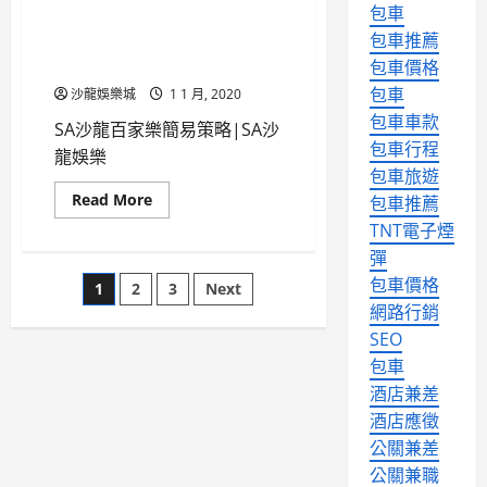
沙
包車
娛
龍
樂
代
包車推薦
SA沙龍百家樂簡易策略|SA沙
城
理
龍娛樂城|SA沙龍百家樂
包車價格
│SA36
沙
包車
沙龍娛樂城
1 1 月, 2020
龍
代
包車車款
SA沙龍百家樂簡易策略|SA沙
理
│
包車行程
龍娛樂
沙
龍
包車旅遊
娛
Read
Read More
包車推薦
樂
more
城
TNT電子煙
about
代
SA
理
彈
沙
龍
文
包車價格
1
2
3
Next
百
家
網路行銷
樂
章
簡
SEO
易
包車
策
分
略|SA
酒店兼差
沙
龍
頁
酒店應徵
娛
樂
公關兼差
城|SA
沙
公關兼職