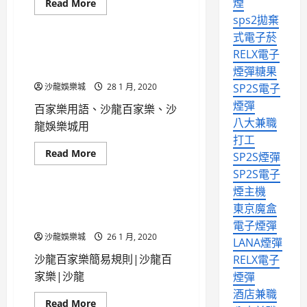
煙
Read
Read More
沙龍線上百家樂
百家樂
沙龍百家樂常勝
大
沙龍國際娛樂評價
more
技
sps2拋棄
百家樂娛樂城
about
沙龍百家樂平台
巧
沙龍國際註冊
沙龍娛樂城代理
沙
式電子菸
沙龍百家樂心法
娛樂城
娛樂城推薦
龍
娱乐城
沙龍娛樂城平台
沙龍現金板
娛
百家樂用語、沙龍百家樂、沙
RELX電子
沙龍百家樂必贏
沙龍球版
沙龍番攤
樂
沙龍現金版
沙龍現金版代理
龍娛樂城用語
城、
煙彈糖果
沙龍百家樂怎麼玩
沙龍百家樂
沙龍百家樂APP
沙龍現金球板代理
沙
SP2S電子
沙龍娛樂城
28 1 月, 2020
沙龍百家樂攻略
龍
沙龍百家樂下注法
沙龍現金網代理
沙龍球版
百
煙彈
沙龍百家樂教學
沙龍百家樂代理
百家樂用語、沙龍百家樂、沙
家
沙龍百家樂
沙龍百家樂代理
樂
沙龍百家樂概率
八大兼職
沙龍百家樂俱樂部
龍娛樂城用
沙龍百家樂俱樂部
玩
法
沙龍百家樂機率
打工
沙龍百家樂儲值
沙龍百家樂入門規則
教
Read
Read More
沙龍百家樂簡易規則
百家樂
SP2S煙彈
沙龍百家樂基礎規則
學
沙龍百家樂凹牌
more
百家樂娛樂城
about
沙龍百家樂對子機率
SP2S電子
沙龍百家樂國際
百
沙龍百家樂常勝
煙主機
家
沙龍百家樂基本術語
樂
沙龍百家樂簡易規則|沙龍百
沙龍百家樂平台
東京魔盒
沙龍百家樂家樂算牌
用
家樂|沙龍百家樂真人
語、
沙龍百家樂心法
電子煙彈
沙龍百家樂對子機率
沙
沙龍娛樂城
26 1 月, 2020
沙龍百家樂必勝法
龍
LANA煙彈
沙龍百家樂常勝
百家樂
娛樂城
娱乐城
百
沙龍百家樂必贏
沙龍百家樂簡易規則|沙龍百
家
RELX電子
沙龍百家樂必勝法
沙龍會體育博彩
沙龍樸克
樂、
沙龍百家樂怎麼玩
娛樂城
娛樂城推薦
家樂|沙龍
沙龍百家樂算牌
煙彈
沙龍現金板
沙
沙龍現金版
龍
沙龍百家樂打法
沙龍百家樂
沙龍百家樂APP
沙龍百家樂系統
酒店兼職
沙龍現金球板代理
沙龍百家樂
娛
Read
Read More
沙龍百家樂技巧
百家樂
沙龍百家樂下注法
樂
沙龍百家樂規則教學