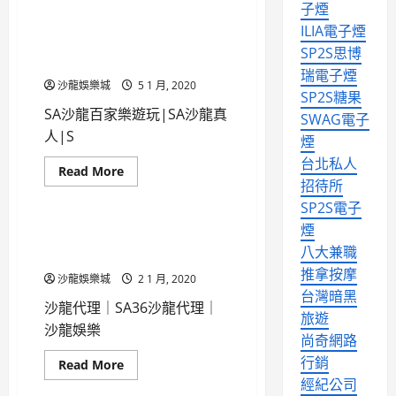
about
沙龍國際代理
用
子煙
沙
版?
沙龍國際娛樂城代理
龍
ILIA電子煙
差
百
SA沙龍百家樂遊玩|SA沙龍真
異
沙龍娛樂城代理
家
SP2S思博
何
人|SA沙龍真人娛樂城
樂
沙龍現金版代理
在?
SA沙龍百家樂簡易策略
瑞電子煙
平
沙龍娛樂城
5 1 月, 2020
沙龍現金球板代理
賭
娛樂城
沙龍現金版代理
SP2S糖果
法
沙龍現金網代理
沙龍百家樂
沙龍現金網代理
沙龍球板
SA沙龍百家樂遊玩|SA沙龍真
與
SWAG電子
沙
沙龍百家樂代理
沙龍球板代理
沙龍番攤
人|S
龍
煙
逆
沙龍真人娛樂城代理
沙龍百家樂
沙龍百家樂APP
台北私人
平
Read
Read More
沙龍系統代理
沙龍總代理
沙龍百家樂代理
賭
more
招待所
法
現金球板代理
百家樂
about
沙龍百家樂俱樂部
SP2S電子
SA
沙龍百家樂儲值
沙
煙
龍
沙龍代理│SA36沙龍代理│
沙龍百家樂分析
百
八大兼職
沙龍娛樂城代理
家
沙龍百家樂國際
樂
推拿按摩
沙龍娛樂城
2 1 月, 2020
沙龍百家樂娛樂城
遊
玩|SA
台灣暗黑
沙龍百家樂娛樂城推薦
沙龍代理│SA36沙龍代理│
沙
旅遊
龍
沙龍百家樂官方
沙龍娛樂
真
尚奇網路
人|SA
沙龍百家樂官網
沙
行銷
Read
Read More
沙龍百家樂家樂算牌
百家樂
龍
more
真
經紀公司
百家樂娛樂城
about
人