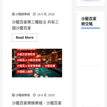
沙龍百家樂娛樂城、沙龍百家
百
沙龍百家樂機率
沙龍百家樂凹牌
沙龍百家樂下注法
沙龍娛樂城推薦
沙龍國際娛樂城代理
家
樂三種投注
沙龍百家樂歷史
沙龍百家樂國際
樂
沙龍百家樂介紹
沙龍娛樂城系統
沙龍平台
沙龍國際娛樂評價
娛
沙龍娛樂城
26 6 月, 2020
沙龍百家樂營利
沙龍百家樂基礎
沙龍百家樂代理
沙龍捕魚
沙龍百家樂
樂
沙龍國際官網
沙龍國際平台
沙龍百家
城
沙龍百家樂規則認知
沙龍百家樂天牌機率
沙龍百家樂怎麼玩
沙龍百家樂三種投注 共有三
沙龍百家樂APP
沙龍國際百家樂
樂交略
沙龍百家樂觀念
沙龍百家樂娛樂城
沙龍百家樂打法
個沙龍百家
沙龍百家樂下注
沙龍國際百家樂打法
沙龍百家樂觀點
沙龍百家樂娛樂城推薦
沙龍百家樂投注
沙龍百家樂下注法
沙龍國際百家樂玩法
SP2S ILIA
Read
Read More
沙龍百家樂計算
沙龍百家樂娛樂城攻略
沙龍百家樂投注技巧
沙龍百家樂代理
沙龍國際註冊
沙龍國際賭場
more
KISS RELX
沙龍百家樂註冊
about
沙龍百家樂娛樂城玩法
沙龍百家樂投注法
沙龍百家樂入門規則
沙龍國際集團
沙龍在線娛樂城
LANA電子
沙
沙龍百家樂試玩
沙龍百家樂娛樂城破解
沙龍百家樂系統
龍
沙龍百家樂凹牌
沙龍地下球版代理
沙龍娛樂城
煙主機糖
百
沙龍百家樂賠率
沙龍百家樂娛樂城遊戲
沙龍百家樂規則教學
沙龍百家樂分析
沙龍娛樂城APP
家
果煙彈
沙龍真人沙龍百家樂
樂
沙龍百家樂官方
沙龍百家樂規則玩法
沙龍百家樂國際
沙龍娛樂城代理
娛
沙龍真人百家樂策略
沙龍系統
沙龍百家樂官網
沙龍百家樂規則認知
樂
沙龍百家樂基本術語
沙龍娛樂城儲值
體驗最刺
城、
沙龍線上國際
沙龍百家樂家樂算牌
沙龍百家樂規則說明
沙龍盤口
沙龍百家樂基礎
沙
沙龍娛樂城平台
激的沙龍
龍
沙龍百家樂常勝
沙龍真人
沙龍真人app
沙龍百家樂心法
沙龍娛樂城推薦
百
沙龍
沙龍21點玩法
百家樂遊
沙龍百家樂娛樂城、沙龍百家
家
沙龍百家樂平台
沙龍真人娛樂城
沙龍老虎機
沙龍百家樂必勝打法
沙龍娛樂城系統
沙龍48彩
沙龍APP
樂
戲-台灣頂
樂攻略
沙龍百家樂幸運六
沙龍視訊百家樂
沙龍賓果賓果
三
沙龍百家樂必勝法
沙龍娛樂城註冊
沙龍平台
沙龍代理現金版
沙龍代理集團
級真人賭
種
沙龍娛樂城
26 6 月, 2020
沙龍百家樂心法
沙龍遊戲
沙龍運彩
沙龍百家樂必贏
沙龍彩票
沙龍捕魚
投
沙龍代理體育運彩
沙龍國際
場娛樂
注
沙龍百家樂必勝打法
沙龍電子
現金版投注推薦
沙龍百家樂怎麼玩
沙龍百家樂娛樂城、沙龍百家
沙龍樸克
沙龍沙龍百家樂
沙龍國際代理
沙龍國際娛樂城
沙龍百家樂必勝法
現金版推薦
現金球板代理