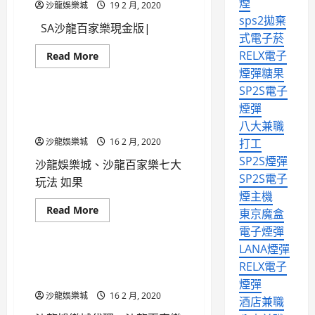
煙
沙龍娛樂城
沙龍真人百家樂
19 2 月, 2020
樂
沙龍百家樂線上賭場
沙龍百家樂機率
三
sps2拋棄
沙龍真人百家樂策略
沙龍百家樂規則
SA沙龍百家樂現金版|
沙龍百家樂歷史
大
式電子菸
通
沙龍系統代理
沙龍線上儲值
沙龍百家樂賭場
沙龍百家樂玩法提示
病、
RELX電子
Read
Read More
沙龍線上國際
沙
沙龍線上娛樂城
沙龍百家樂賺錢
沙龍百家樂程式
more
龍
煙彈糖果
沙龍線上百家樂
百家樂
about
沙龍百家樂贏錢
娛
沙龍百家樂策略
SA
樂
SP2S電子
沙龍百家樂進階規則
沙龍百家樂算牌
沙
城
龍
沙龍娛樂城、沙龍百家樂七大
煙彈
沙龍百家樂遊戲
沙龍百家樂註冊
百
玩法
家
八大兼職
沙龍百家樂長龍
沙龍百家樂試玩
樂
打工
沙龍娛樂城
16 2 月, 2020
沙龍百家樂集團
沙龍系統
現
沙龍百家樂賠率
金
SP2S煙彈
沙龍系統代理
沙龍線上儲值
沙龍百家樂賭場
沙龍娛樂城、沙龍百家樂七大
版|SA
沙
沙龍線上國際
沙龍線上娛樂城
SP2S電子
沙龍百家樂賺錢
玩法 如果
龍
百
沙龍線上百家樂
沙龍總代理
煙主機
沙龍百家樂贏錢
家
Read
Read More
沙龍老虎機
百家樂
東京魔盒
沙龍百家樂進階規則
樂
more
娛
百家樂娛樂城
about
沙龍真人娛樂
沙龍真人娛樂城
電子煙彈
樂
沙
城|SA
沙龍真人娛樂城代理
LANA煙彈
龍
沙
娛
沙龍娛樂城代理、沙龍百家樂
龍
沙龍真人沙龍百家樂
RELX電子
樂
代
兩大技巧
城、
沙龍真人百家樂
理
煙彈
沙
SA沙龍儲值
沙龍娛樂城
16 2 月, 2020
沙龍真人百家樂技巧
龍
沙龍百家樂
酒店兼職
娛樂城
娛樂城推薦
SA沙龍國際百家樂
百
沙龍系統代理
沙龍線上儲值
沙龍百家樂入門規則