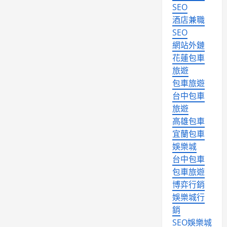
逆
頁
SEO
平
賭
酒店兼職
法
SEO
網站外鏈
花蓮包車
旅遊
包車旅遊
台中包車
旅遊
高雄包車
宜蘭包車
娛樂城
台中包車
包車旅遊
博弈行銷
娛樂城行
銷
SEO娛樂城