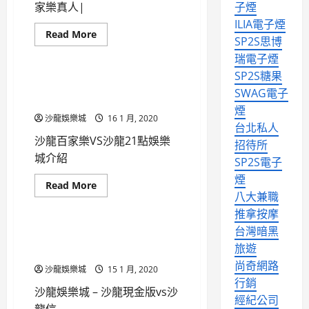
沙龍真人沙龍百家樂
沙龍真人百家樂策略
沙龍運彩
子煙
家樂真人|
沙龍百家樂技巧
龍
百
沙龍真人百家樂
沙龍電子
沙龍電子遊藝
沙龍百家樂投注法
ILIA電子煙
家
Read
Read More
沙龍真人百家樂策略
沙龍系統
沙龍體育球板代理
樂|
沙龍百家樂攻略
SP2S思博
more
沙
百家樂
百家樂娛樂城
about
法老王娛樂城
現金娛樂城
沙龍百家樂概率
龍
瑞電子煙
沙
百
現金版
現金版代理
沙龍百家樂破解
龍
SP2S糖果
家
百
沙龍百家樂VS沙龍21點娛樂城
樂
現金版投注推薦
百家樂公式
沙龍百家樂程式
家
SWAG電子
真
介紹
樂
百家樂十賭九騙
百家樂博彩
人
沙龍百家樂策略
煙
投
沙龍娛樂城
16 1 月, 2020
百家樂概率
百家樂歷史
注
沙龍百家樂算牌
台北私人
金
百家樂玩法
百家樂用語
沙龍百家樂規則
沙龍百家樂VS沙龍21點娛樂
額|
招待所
沙
百家樂用語推薦
百家樂看牌
沙龍百家樂規則說明
城介紹
龍
SP2S電子
百
百家樂紙牌
百家樂老虎機
沙龍百家樂觀念
煙
家
Read
Read More
百家樂術語
百家樂規則玩法
沙龍百家樂觀點
樂
more
八大兼職
真
百家樂規則說明
about
沙龍百家樂計算
人|
推拿按摩
沙
沙
沙龍百家樂註冊
龍
龍
台灣暗黑
百
沙龍娛樂城 – 沙龍現金版vs沙
百
沙龍百家樂試玩
家
家
旅遊
龍信用版? 差異何在?
樂
沙龍百家樂賭場
樂
VS
尚奇網路
現
沙龍娛樂城
15 1 月, 2020
沙龍百家樂賺錢
沙
金
龍
行銷
版
沙龍百家樂長龍
沙龍娛樂城 – 沙龍現金版vs沙
21
經紀公司
點
沙龍百家樂集團