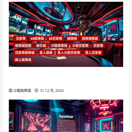
百家樂
88娛樂城
88百家樂
娛樂城
娛樂城推薦
娛樂城遊戲
娱乐城
沙龍娛樂城
沙龍百家樂
百家樂
百家樂娛樂城
真人娛樂
真人沙龍百家樂
真人百家樂
線上娛樂城
體驗最刺激的沙龍百家樂遊戲-台灣頂級真人賭場
娛樂
沙龍娛樂城
31 12 月, 2024