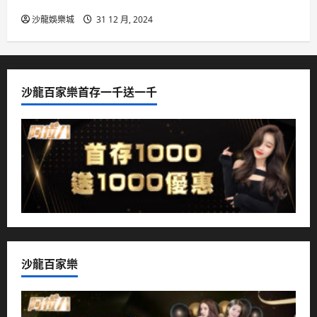
沙龍娛樂城
31 12 月, 2024
沙龍百家樂首存一千送一千
沙龍百家樂