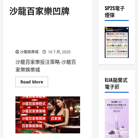
沙龍百家樂娛樂場獲獎秘訣
沙龍百家樂分析
SA沙龍百家樂現金版遊戲
沙龍百家樂凹牌
沙龍百家樂國際
SP2S電子
沙龍百家樂官方
沙龍百家樂國際
煙彈
SA沙龍百家樂看燈
沙龍百家樂基本術語
百家樂
沙龍百家樂官網
沙龍百家樂基本術語
SA沙龍百家樂看牌
百家樂娛樂城
沙龍百家樂平注法
沙龍百家樂基礎
SA沙龍百家樂看路
沙龍百家樂投注策略
沙龍百家樂基礎規則
沙龍百家樂投注策略-沙龍百
SA沙龍百家樂破解
SA百家樂
沙龍百家樂獲勝技巧
沙龍百家樂天牌機率
家樂娛樂城
SA百家樂娛樂城推薦
沙龍百家樂玩法
沙龍百家樂投注金額
ebet娛樂城
九州百家樂
SA百家樂破解
SA百家樂系統
沙龍娛樂城
16 7 月, 2020
沙龍百家樂玩法下注
沙龍百家樂攻略
娛樂城
娛樂城推薦
娱乐城
SA真人百家樂
SA線上百家樂
沙龍百家樂玩法提示
沙龍百家樂教學
沙龍百家樂投注策略-沙龍百
歐博百家樂
沙龍48彩
九州百家樂
娛樂城
沙龍百家樂現金版
沙龍百家樂概率
家樂娛樂城
沙龍百家樂下注
沙龍APP
沙龍APP代理
娛樂城推薦
娱乐城
沙龍百家樂百科
沙龍百家樂機率
沙龍百家樂下注法
沙龍下載
沙龍二十一點
ILIA拋棄式
歐博百家樂
沙龍
Read
Read More
沙龍百家樂看燈
沙龍百家樂歷史
沙龍百家樂介紹
沙龍博弈代理
沙龍博彩
電子菸
more
沙龍21點玩法
沙龍48彩
沙龍百家樂看路
about
沙龍百家樂簡介
沙龍百家樂入門規則
沙龍國際
沙龍國際代理
沙
沙龍APP代理
沙龍百家樂破解
沙龍百家樂簡易規則
龍
沙龍百家樂凹牌
沙龍國際娛樂
沙龍KU真人遊戲
百
沙龍百家樂程式
沙龍百家樂系統
沙龍百家樂分析
家
沙龍國際娛樂評價
沙龍娛樂城
娛樂城
娱乐城
沙龍現金版
沙龍二十一點
沙龍代理推薦
沙龍百家樂策略
樂
沙龍百家樂線上賭場
沙龍百家樂國際
沙龍娛樂城儲值
沙龍現金球板代理
投
沙龍代理現金版
沙龍代理集團
沙龍百家樂算牌
百家樂
沙龍百家樂規則
注
沙龍百家樂基本術語
沙龍娛樂城官網
沙龍現金網代理
沙龍球板代理
策
沙龍代理體育運彩
百家樂娛樂城
沙龍百家樂規則教學
沙龍百家樂娛樂城推薦
略-
沙龍娛樂城平台
沙龍百家樂
沙龍百家樂俱樂部
沙龍信用版代理
沙
沙龍百家樂贏錢公式
沙龍百家樂娛樂城攻略
沙龍娛樂城推薦
龍
沙龍百家樂儲值