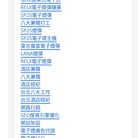
RELX電子煙彈糖果
SP2S電子煙彈
八大兼職打工
SP2S煙彈
SP2S電子煙主機
東京魔盒電子煙彈
LANA煙彈
RELX電子煙彈
酒店兼職
八大兼職
酒店經紀
台北八大工作
台北酒店經紀
網路行銷
SEO搜尋引擎優化
網站架設
電子煙廣告代操