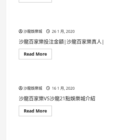
娛
more
樂
about
沙龍百家樂入門規則
沙龍百家樂凹牌
沙龍百家樂分析
沙龍百家樂
城
百
百
家
家
樂
沙龍百家樂投注金額|沙龍百家樂真人|沙龍百家樂現金
樂
用
百家樂
SA沙龍娛樂城
SA沙龍娛樂城代理
SA沙龍娛樂城儲值
S
介
語、
沙龍娛樂城
紹
沙
26 1 月, 2020
SA沙龍百家樂最佳策略
SA沙龍百家樂玩家規則
SA沙龍百家樂策略
龍
百
沙龍球板代理
沙龍球版
沙龍百家樂凹牌
沙龍百家樂分析
沙龍百
沙龍百家樂投注金額|沙龍百家樂真人|
家
沙龍百家樂常勝
沙龍百家樂平台
沙龍百家樂心法
沙龍百家樂必勝
樂、
沙
Read
Read More
沙龍百家樂系統
沙龍百家樂規則
沙龍百家樂規則認知
沙龍百家樂
龍
more
SA沙龍儲值
SA沙龍國際百家樂
SA沙龍基本規則
SA沙龍百家樂儲
娛
about
沙龍真人沙龍百家樂
沙龍真人百家樂
沙龍真人百家樂策略
沙龍系
樂
沙
SA百家樂系統
沙龍代理
沙龍代理娛樂城
沙龍代理推薦
沙龍代
城
龍
沙龍國際
沙龍國際代理
沙龍國際娛樂城代理
沙龍國際娛樂評價
用
百
沙龍百家樂VS沙龍21點娛樂城介紹
語
家
沙龍現金版代理
沙龍現金球板代理
沙龍現金網代理
沙龍球版
沙
樂
沙龍娛樂城
投
16 1 月, 2020
沙龍百家樂凹牌
沙龍百家樂國際
沙龍百家樂基本術語
沙龍百家樂
注
金
沙龍百家樂算牌
沙龍百家樂系統
沙龍百家樂規則教學
沙龍百家樂
沙龍百家樂VS沙龍21點娛樂城介紹
額|
沙龍百家龍教學
沙龍真人
沙龍真人百家樂
沙龍真人百家樂策略
沙
龍
Read
Read More
現金娛樂城
現金版
現金版代理
現金版投注推薦
百家樂公式
百
more
家
about
百家樂用語
百家樂用語推薦
百家樂看牌
百家樂紙牌
百家樂老虎
樂
沙
真
龍
人|
百
沙龍娛樂城 – 沙龍現金版vs沙龍信用版? 差異何在?
沙
家