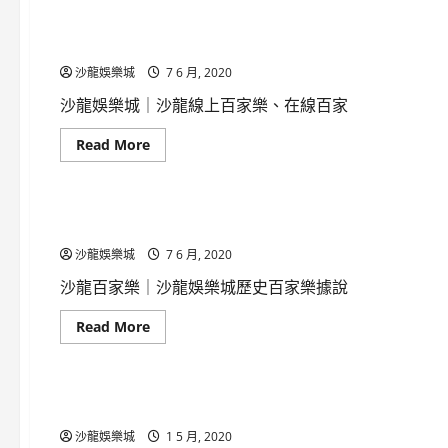
娛樂城
娱乐城
沙龍現金版
沙龍現金球板代理
沙龍現金網代理
沙龍百家樂凹牌
沙龍百家樂國際
沙龍百家樂基本術語
沙龍百家樂
2020沙龍娛樂城、線上百家樂介紹
沙龍百家樂娛樂城遊戲
沙龍百家樂官方
沙龍百家樂官網
沙龍百家
沙龍娛樂城
7 6 月, 2020
沙龍百家樂投注技巧
沙龍百家樂投注法
沙龍百家樂投注金額
沙龍
SA沙龍廿一點
sa沙龍會體育
SA沙龍牛牛百家樂
SA沙龍百家下注
沙龍百家樂現金版
沙龍百家樂百科
沙龍百家樂看燈
沙龍百家樂破
沙龍娛樂城│沙龍線上百家樂、在線百家
SA沙龍百家樂掩牌樂趣
SA沙龍百家樂提高勝率
SA沙龍百家樂攻略
沙龍百家樂簡易規則
沙龍百家樂線上賭場
沙龍百家樂規則教學
沙
SA沙龍百家樂遊玩
SA沙龍百家樂預
SA沙龍註冊
SA沙龍輪盤
娛
Read
Read More
沙龍百家龍教學
沙龍盤口
沙龍真人國際百家樂
沙龍真人沙龍百家
more
娱乐城
沙龍21點
沙龍21點玩法
沙龍48彩
沙龍APP
沙龍APP
about
沙龍電子遊藝
沙龍體育投注
沙龍體育運彩
百家樂
百家樂娛樂城
2020
沙龍信用版
沙龍信用版代理
沙龍信用球板代理
沙龍儲值
沙龍博
沙
沙龍國際集團
沙龍娛樂城
沙龍百家樂
沙龍百家樂APP
沙龍百家
龍
沙龍百家樂│沙龍娛樂城歷史
SA娛樂城
SA娛樂城介紹
SA娛樂城儲值
SA娛樂城推薦
SA沙龍
娛
沙龍百家樂基本術語
沙龍百家樂基礎
沙龍百家樂基礎規則
沙龍百
樂
SA沙龍幸運輪
SA沙龍牛牛百家樂
SA沙龍百家樂娛樂城
SA沙龍百
沙龍娛樂城
城、
7 6 月, 2020
沙龍百家樂打法
沙龍百家樂技巧
沙龍百家樂投注
沙龍百家樂歷史
線
SA沙龍百家樂技巧
SA沙龍百家樂投注勝率
SA沙龍百家樂簡易策略
上
沙龍百家樂看路
沙龍百家樂試玩
沙龍百家樂賠率
沙龍百家樂賭場
沙龍百家樂│沙龍娛樂城歷史百家樂據說
百
SA沙龍百家樂規則
SA沙龍百家樂規則簡單
SA沙龍百家樂註冊
娛
百家樂
百家樂娛樂城
百家樂紙牌
百家樂老虎機
百家樂術語
家
娛樂城遊戲
娛樂城骰子教學
娱乐城
沙龍
沙龍21點
沙龍代理
樂
Read
Read More
百家樂賭博
百家樂賭博破解
百家樂賭城
百家樂賭場
百家樂賭局
介
more
沙龍代理體育運彩
沙龍信用版
沙龍信用版代理
沙龍信用球板代理
紹
about
百家樂退水
百家樂遊戲
百家樂開盤
真人歐博百家樂
真人沙龍百
沙
沙龍娛樂城
沙龍娛樂城平台
沙龍娛樂城推薦
沙龍娛樂城系統
沙
龍
沙龍現金版代理
沙龍百家樂
沙龍百家樂國際
沙龍百家樂基本術語
百
沙龍娛樂城、學會沙龍百家樂怎麼玩跟賺錢打法
家
沙龍百家樂專業投注
沙龍百家樂專業攻略
沙龍百家樂對子機率
沙
樂
沙龍娛樂城
│
1 5 月, 2020
沙龍百家樂怎麼玩
沙龍百家樂技巧
沙龍百家樂投注
沙龍百家樂投