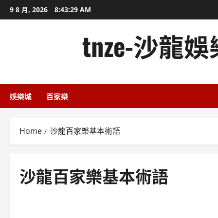
Skip
9 8 月, 2026
8:43:30 AM
to
content
tnze-沙
娛樂城
百家樂
Home
沙龍百家樂基本術語
百家樂
ebet娛樂城
SA沙龍百家樂看牌
SA沙龍百家樂看路
SA
SA沙龍百家樂遊戲提示策略
九州百家樂
娛樂城
娛樂城推薦
娱
沙龍百家樂基本術語
沙龍娛樂城儲值
沙龍娛樂城官網
沙龍娛樂城平台
沙龍娛樂城推薦
沙龍百家樂
沙龍百家樂下注
沙龍百家樂下注法
沙龍百家樂介紹
沙龍百家樂凹牌
沙龍百家樂分析
沙龍百家樂國際
沙龍百家樂基本
ebet娛樂城
九州百家樂
娛樂城
娛樂城推薦
娱乐城