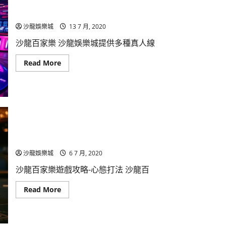
法-
沙龍娛樂城、百家樂註冊優惠
沙
龍
沙龍娛樂城
13 7 月, 2020
百
家
樂
沙龍百家樂 沙龍娛樂城提供多種真人線
大
小
Read
Read More
路
more
about
沙
龍
娛
樂
城、
百
家
樂
樂
沙龍48彩
沙龍APP
沙龍APP代理
沙龍下載
沙龍二十一點
沙龍百家樂遊戲攻略-心態打法
註
冊
沙龍國際娛樂評價
沙龍娛樂城
沙龍娛樂城儲值
沙龍娛樂城官網
沙龍娛樂城
6 7 月, 2020
優
惠
會體育博彩
沙龍樸克
沙龍沙龍百家樂
沙龍現金板
沙龍現金版
沙龍百家樂遊戲攻略-心態打法 沙龍百
龍百家樂基本術語
沙龍百家樂基礎
沙龍百家樂必勝打法
沙龍百家樂必勝法
巧
沙龍百家樂投注
沙龍百家樂玩法下注
沙龍百家樂現金版
Read
Read More
more
規則認知
沙龍百家樂規則說明
沙龍百家樂觀念
沙龍百家樂觀點
about
代理
沙龍真人沙龍百家樂
沙龍真人百家樂
沙龍真人百家樂技巧
沙
龍
百家樂
百家樂
百家樂娛樂城
百