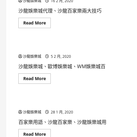
沙龍娛樂城
樂
16 2 月, 2020
沙龍線上國際
沙龍總代理
澳門21點
澳門娛樂博弈
澳門百家樂
桌
上
百家樂平台
百家樂心得
百家樂必勝
百家樂必勝攻略
百家樂必勝
沙龍娛樂城代理、沙龍百家樂兩大技巧
玩
SA36娛樂
SA36娛樂城
SA36沙龍
SA36沙龍代理
SA36沙龍代理
百家樂規則
百家樂規則教學
百家樂規則玩法
百家樂贏錢秘訣
百
法|SA
SA沙龍幸運輪
SA沙龍廿一點
SA沙龍牛牛百家樂
SA沙龍番攤
S
沙
Read
Read More
網路百家樂
線上沙龍百家樂
線上百家樂娛樂城
老虎機秘訣
老虎
龍
more
SA百家樂娛樂城推薦
SA百家樂官方
SA百家樂破解
娛樂城
娱乐
百
about
黃金俱樂部代理
黃金百家樂
龍娛樂城官網
龍虎鬥娛樂城
龍虎鬥
家
沙
沙龍現金網代理
沙龍百家樂
沙龍百家樂下注法
沙龍百家樂代理
樂
龍
沙龍百家樂基本術語
沙龍百家樂密技
沙龍百家樂常勝
沙龍百家樂
娛
娛
沙龍娛樂城、歐博娛樂城、WM娛樂城百家樂介紹
樂
樂
沙龍百家樂投注技巧
沙龍百家樂投注法
沙龍百家樂攻略
沙龍百家
城|SA
城
沙龍娛樂城
沙
代
5 2 月, 2020
沙龍百家樂玩法提示
沙龍百家樂破解
沙龍百家樂程式
沙龍百家樂
龍
理、
百
沙
沙龍百家樂規則玩法
沙龍百家樂規則認知
沙龍百家樂觀點
沙龍百
沙龍娛樂城、歐博娛樂城、WM娛樂城百
家
龍
沙龍百家樂長龍
沙龍百家樂閒莊機率
沙龍百家樂集團
沙龍百家龍
樂
百
真
家
Read
Read More
沙龍真人沙龍百家樂
沙龍真人百家樂
沙龍真人百家樂技巧
沙龍真
人
樂
more
兩
about
沙龍線上百家樂
百家樂
百家樂娛樂城
大
沙
技
龍
巧
娛
百家樂用語、沙龍百家樂、沙龍娛樂城用語
樂
城、
沙龍娛樂城
歐
28 1 月, 2020
博
娛
百家樂用語、沙龍百家樂、沙龍娛樂城用
樂
城、
WM
Read
Read More
娛樂城
娛樂城推薦
沙龍百家樂
沙龍百家樂APP
沙龍百家樂下注