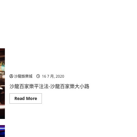
沙龍百家樂平注法-沙龍百家樂大小路
沙龍娛樂城
16 7 月, 2020
沙龍百家樂平注法-沙龍百家樂大小路
Read
Read More
more
about
沙
龍
百
家
樂
平
注