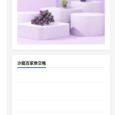
沙龍百家樂交略
SP2S ILIA KISS RELX LANA電子煙主機糖果煙彈
體驗最刺激的沙龍百家樂遊戲-台灣頂級真人賭場
娛樂
沙龍娛樂城百家樂線上開戶流程