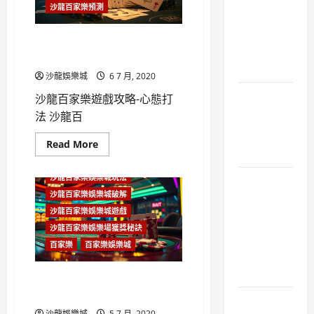
博
沙龍百家樂預測
SA百家樂娛樂城推薦
沙龍娛樂
沙龍百家樂機率
彩、
沙龍娛樂城儲值
賓
SA百家樂官方
SA百家樂破解
城百家樂
沙龍百家樂現金版
沙龍娛樂城官網
果、
沙龍百家樂遊戲攻略-心態打
百
SA百家樂系統
娛樂城
沙龍百家樂百科
線上開戶
沙龍娛樂城平台
家
法
娛樂城推薦
沙龍國際
沙龍百家樂看燈
樂
流程
沙龍娛樂城推薦
沙龍娛樂城
6 7 月, 2020
沙龍國際娛樂
沙龍國際娛樂城
沙龍百家樂破解
沙龍娛樂城系統
沙龍地下球版代理
沙龍現金板
沙龍娛樂
沙龍百家樂程式
沙龍百家樂遊戲攻略-心態打
沙龍娛樂城註冊
沙龍平台
沙龍球版
沙龍百家樂
沙龍百家樂策略
城-百家樂
法 沙龍百
沙龍百家樂
沙龍百家樂代理
沙龍百家樂天牌機率
沙龍百家樂算牌
遊戲特別
沙龍百家樂俱樂部
Read
Read More
沙龍百家樂娛樂城推薦
沙龍百家樂簡介
玩法介紹
沙龍百家樂儲值
more
沙龍百家樂娛樂城攻略
about
沙龍百家樂簡易規則
沙龍百家樂入門規則
沙
沙龍百家樂娛樂城玩法
沙龍百家樂線上賭場
沙龍百家
龍
沙龍百家樂凹牌
百
沙龍百家樂娛樂城破解
沙龍百家樂規則教學
樂專業分
沙龍百家樂國際
家
沙龍百家樂娛樂城遊戲
樂
沙龍百家樂賺錢
析報告：
沙龍百家樂基礎
遊
沙龍百家樂娛樂場獲獎秘訣
沙龍百家樂進階規則
戲
頂級策略
沙龍百家樂天牌機率
攻
百家樂
百家樂娛樂城
沙龍百家樂遊戲
與趨勢解
沙龍百家樂娛樂城
略-
心
沙龍百家樂預測
沙龍百家樂娛樂城推薦
讀
態
沙龍百家樂娛樂場獲獎秘訣-
打
沙龍百家龍教學
沙龍盤口
沙龍百家樂娛樂城攻略
法
沙龍百家樂娛樂城
沙龍真人國際百家樂
沙龍百家
沙龍百家樂娛樂城玩法
沙龍娛樂城
5 7 月, 2020
沙龍真人沙龍百家樂