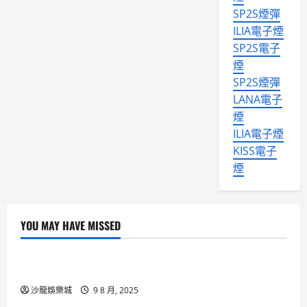
SP2S煙彈
ILIA電子煙
SP2S電子
煙
SP2S煙彈
LANA電子
煙
ILIA電子煙
KISS電子
煙
YOU MAY HAVE MISSED
Uncategorized
SP2S ILIA KISS RELX LANA電子煙主機糖果煙彈
沙龍娛樂城
9 8 月, 2025