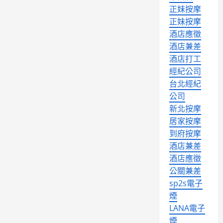
正妹按摩
正妹按摩
酒店應徵
酒店兼差
酒店打工
經紀公司
台北經紀
公司
新北按摩
居家按摩
到府按摩
酒店兼差
酒店應徵
公關兼差
sp2s電子
煙
LANA電子
煙