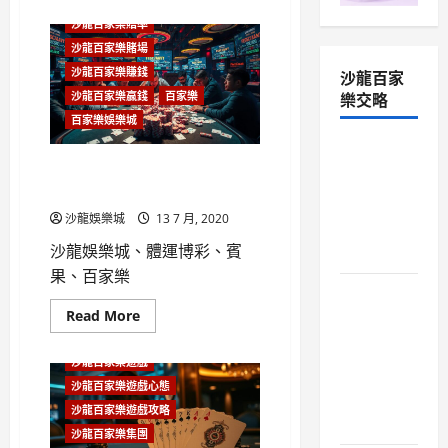
about
沙龍百家樂概率
沙龍百家樂國際
沙
沙龍百家樂賠率
沙龍百家樂機率
龍
沙龍百家樂基本術語
百
沙龍百家樂賭場
沙龍百家樂歷史
沙龍百家樂基礎
家
沙龍百家樂賺錢
樂
沙龍百家
沙龍百家樂營利
沙龍百家樂基礎規則
平
樂交略
沙龍百家樂贏錢
百家樂
沙龍百家樂獲勝技巧
注
沙龍百家樂娛樂城玩法
法-
百家樂娛樂城
沙龍百家樂玩法
沙
沙龍百家樂娛樂城破解
龍
SP2S ILIA
沙龍百家樂玩法下注
沙龍百家樂娛樂城遊戲
百
沙龍娛樂城、體運博彩、賓
家
沙龍百家樂百科
KISS RELX
沙龍百家樂官方
樂
果、百家樂
沙龍百家樂看燈
LANA電子
大
沙龍百家樂官網
小
沙龍娛樂城
13 7 月, 2020
沙龍百家樂看路
煙主機糖
沙龍百家樂家樂算牌
路
娛樂城
沙龍
沙龍21點
沙龍百家樂破解
果煙彈
沙龍娛樂城、體運博彩、賓
沙龍百家樂密技
沙龍21點玩法
沙龍48彩
沙龍百家樂程式
沙龍百家樂專業打法
果、百家樂
沙龍APP
沙龍APP代理
沙龍百家樂策略
體驗最刺
沙龍百家樂投注
沙龍KU真人遊戲
沙龍下載
Read
Read More
沙龍百家樂贏錢公式
激的沙龍
SA沙龍娛樂城儲值
沙龍百家樂投注技巧
沙龍博弈代理
沙龍博彩
more
沙龍百家樂進階規則
about
SA沙龍幸運輪
SA沙龍廿一點
百家樂遊
沙龍百家樂投注法
沙龍國際
沙龍國際代理
沙
沙龍百家樂遊戲
SA沙龍番攤
戲-台灣頂
沙龍百家樂投注金額
龍
沙龍國際娛樂
沙龍國際娛樂城
娛
沙龍百家樂遊戲心態
SA沙龍百家下注順序
級真人賭
沙龍百家樂攻略
樂
沙龍國際娛樂城代理
沙龍百家樂遊戲攻略
城、
SA沙龍百家下注類型
沙龍百家樂教學
場娛樂
沙龍國際註冊
沙龍國際賭場
體
沙龍百家樂集團
SA沙龍百家樂初學者技巧
運
沙龍百家樂概率
沙龍國際集團
沙龍娛樂城