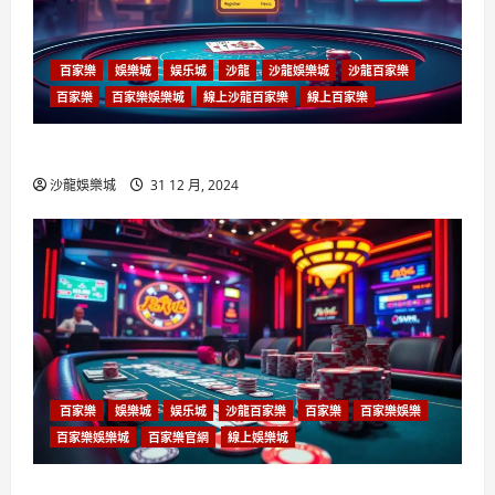
百家樂
娛樂城
娱乐城
沙龍
沙龍娛樂城
沙龍百家樂
百家樂
百家樂娛樂城
線上沙龍百家樂
線上百家樂
沙龍娛樂城百家樂線上開戶流程
沙龍娛樂城
31 12 月, 2024
百家樂
娛樂城
娱乐城
沙龍百家樂
百家樂
百家樂娛樂
百家樂娛樂城
百家樂官網
線上娛樂城
沙龍娛樂城-百家樂遊戲特別玩法介紹