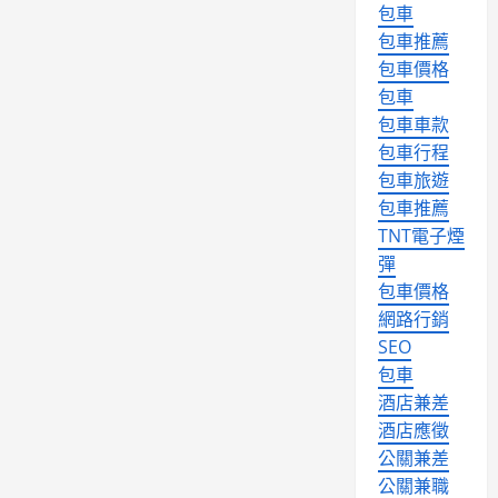
包車
包車推薦
包車價格
包車
包車車款
包車行程
包車旅遊
包車推薦
TNT電子煙
彈
包車價格
網路行銷
SEO
包車
酒店兼差
酒店應徵
公關兼差
公關兼職