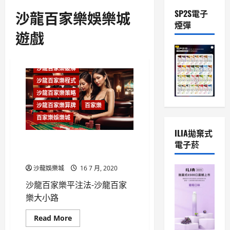
沙龍百家樂玩法提示
沙龍沙龍百家樂
沙龍現金板
沙龍百家樂娛樂城
SP2S電子
沙龍百家樂現金版
沙龍百家樂
煙彈
沙龍百家樂百科
遊戲
沙龍百家樂天牌機率
沙龍百家樂下注
沙龍百家樂看燈
沙龍百家樂娛樂城
沙龍百家樂下注法
沙龍百家樂看路
沙龍百家樂娛樂城推薦
沙龍百家樂介紹
沙龍百家樂破解
沙龍百家樂娛樂城攻略
沙龍百家樂入門規則
沙龍百家樂程式
沙龍百家樂娛樂城玩法
沙龍百家樂凹牌
沙龍百家樂策略
沙龍百家樂娛樂城破解
沙龍百家樂分析
沙龍百家樂算牌
百家樂
沙龍百家樂娛樂城遊戲
沙龍百家樂國際
百家樂娛樂城
沙龍百家樂投注金額
沙龍百家樂基本術語
ILIA拋棄式
沙龍百家樂攻略
沙龍百家樂娛樂城推薦
沙龍百家樂平注法-沙龍百家
電子菸
沙龍百家樂教學
沙龍百家樂娛樂城攻略
樂大小路
沙龍百家樂概率
沙龍百家樂娛樂城玩法
娛樂城
娱乐城
沙龍現金版
沙龍娛樂城
16 7 月, 2020
沙龍百家樂歷史
沙龍百家樂娛樂城破解
沙龍現金球板代理
沙龍百家樂營利
沙龍百家樂娛樂城遊戲
沙龍百家樂平注法-沙龍百家
沙龍現金網代理
沙龍球板代理
沙龍百家樂觀點
沙龍百家樂投注金額
樂大小路
沙龍百家樂
沙龍百家樂俱樂部
沙龍百家樂計算
沙龍百家樂攻略
沙龍百家樂儲值
Read
Read More
沙龍百家樂註冊
沙龍百家樂教學
沙龍百家樂凹牌
more
沙龍百家樂試玩