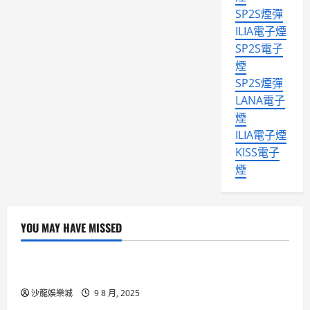
SP2S煙彈
ILIA電子煙
SP2S電子
煙
SP2S煙彈
LANA電子
煙
ILIA電子煙
KISS電子
煙
YOU MAY HAVE MISSED
Uncategorized
SP2S ILIA KISS RELX LANA電子煙主機糖果煙彈
沙龍娛樂城
9 8 月, 2025