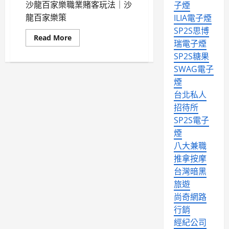
沙龍百家樂職業賭客玩法│沙
與
子煙
沙
龍百家樂策
ILIA電子煙
龍
逆
SP2S思博
平
Read
Read More
賭
瑞電子煙
more
法
about
SP2S糖果
沙
龍
SWAG電子
百
家
煙
樂
台北私人
職
業
招待所
賭
客
SP2S電子
玩
法
煙
│
沙
八大兼職
龍
推拿按摩
百
家
台灣暗黑
樂
策
旅遊
略
尚奇網路
行銷
經紀公司