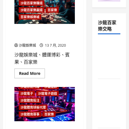
沙龍百家樂賺錢
樂
沙龍百家樂線上賭場
沙龍百家樂國際
SA沙龍百家樂最佳策略
城
沙龍百家樂贏錢
百家樂
沙龍百家樂規則
優
沙龍百家樂基本術語
SA沙龍百家樂有趣遊戲
惠、
百家樂娛樂城
沙龍百家樂規則教學
沙龍百家樂娛樂城推薦
註
SA沙龍百家樂桌台下注
沙龍百家
冊
沙龍百家樂贏錢公式
沙龍百家樂娛樂城攻略
SA沙龍百家樂玩家規則
樂交略
沙龍娛樂城、體運博彩、賓
沙龍百家樂遊戲
沙龍百家樂娛樂城玩法
SA沙龍百家樂玩法
娛樂城
娱乐城
沙龍現金版
果、百家樂
沙龍百家樂遊戲心態
沙龍百家樂娛樂城破解
SA沙龍百家樂贏法
沙龍現金球板代理
SP2S ILIA
沙龍娛樂城
13 7 月, 2020
沙龍百家樂遊戲攻略
沙龍百家樂娛樂城遊戲
SA沙龍百家樂輸贏
沙龍現金網代理
沙龍球板代理
KISS RELX
沙龍百家樂閒莊機率
沙龍百家樂投注金額
沙龍娛樂城、體運博彩、賓
SA沙龍百家樂遊戲規則
沙龍百家樂
沙龍百家樂俱樂部
LANA電子
沙龍真人娛樂城代理
沙龍百家樂攻略
果、百家樂
SA沙龍百家樂遊玩
沙龍百家樂儲值
煙主機糖
沙龍真人沙龍百家樂
沙龍百家樂教學
沙龍二十一點
沙龍代理
沙龍百家樂凹牌
果煙彈
Read
Read More
沙龍真人百家樂
沙龍百家樂概率
沙龍代理娛樂城
沙龍代理推薦
沙龍百家樂國際
more
沙龍真人百家樂技巧
about
沙龍百家樂機率
沙龍代理現金版
沙龍代理集團
沙龍百家樂基本術語
體驗最刺
沙
沙龍系統代理
沙龍運彩
沙龍百家樂歷史
龍
沙龍代理體育運彩
沙龍信用版
沙龍百家樂基礎
激的沙龍
娛
沙龍電子
沙龍電子遊戲
沙龍百家樂營利
沙龍信用球板代理
樂
沙龍百家樂基礎規則
百家樂遊
沙龍體育投注
城、
沙龍百家樂獲勝技巧
沙龍國際賭場
沙龍娛樂城APP
沙龍百家樂娛樂城玩法
體
戲-台灣頂
沙龍體育球板代理
運
沙龍百家樂玩法
沙龍娛樂城代理
沙龍百家樂娛樂城破解
級真人賭
博
沙龍體育賽事
百家樂
沙龍百家樂玩法下注
沙龍娛樂城儲值
彩、
沙龍百家樂娛樂城遊戲
場娛樂
賓
沙龍百家樂百科
沙龍百家樂下注
沙龍百家樂官方
果、
沙龍娛樂城、百家樂註冊優惠