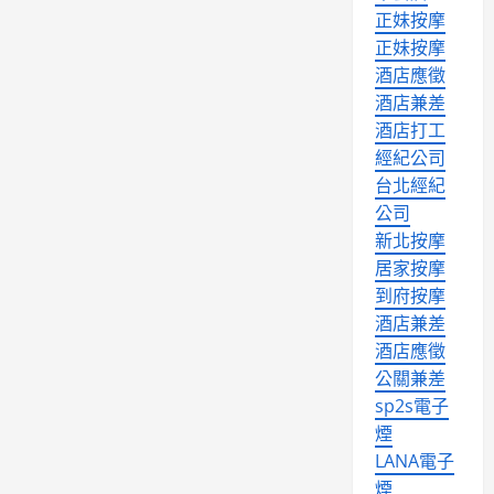
正妹按摩
正妹按摩
酒店應徵
酒店兼差
酒店打工
經紀公司
台北經紀
公司
新北按摩
居家按摩
到府按摩
酒店兼差
酒店應徵
公關兼差
sp2s電子
煙
LANA電子
煙