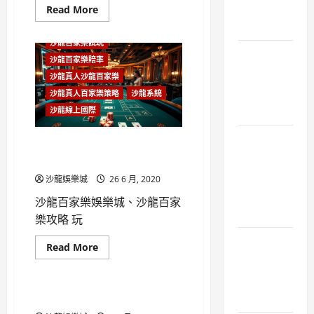
沙龍百家樂下注
沙龍代理現金版
沙龍代理集團
樂玩法、
SA36沙龍娛樂城
Read
Read More
沙龍百家樂計算
沙龍百家樂簡介
沙龍百家樂
沙龍百家樂下注
沙龍百家樂下注法
more
沙龍代理體育運彩
沙龍信用版
預測
SA36沙龍百家樂
SA代理
沙龍百家樂註冊
about
沙龍百家樂簡易規則
沙龍百家樂下注法
沙龍百家樂俱樂部
沙龍信用版代理
沙龍儲值
沙
SA沙龍娛樂城儲值
沙龍百家樂試玩
沙龍百家樂線上賭場
龍
沙龍百家樂代理
沙龍百家樂儲值
沙龍娛樂
沙龍博弈
沙龍在線娛樂城
SA沙龍幸運輪
SA沙龍廿一點
百
沙龍百家樂賠率
沙龍百家樂規則教學
沙龍百家樂俱樂部
家
沙龍百家樂入門規則
沙龍地下球版代理
沙龍娛樂城
城、沙龍
SA沙龍牛牛百家樂
沙龍真人沙龍百家樂
樂
沙龍百家樂賺錢
沙龍百家樂入門規則
沙龍百家樂凹牌
遊
沙龍娛樂城APP
百家樂簡
SA沙龍番攤
沙龍真人百家樂策略
沙龍系統
沙龍百家樂進階規則
戲
沙龍百家樂官方
沙龍百家樂分析
沙龍娛樂城代理
介
SA沙龍百家樂下注策略
攻
沙龍線上國際
沙龍百家樂遊戲
ebet娛樂城
九州百家樂
略-
沙龍百家樂官網
沙龍百家樂基礎
沙龍娛樂城儲值
沙龍彩票
SA沙龍龍虎
sa百家
心
沙龍百家樂預測
娛樂城
娛樂城推薦
娱乐城
沙龍百家樂家樂算牌
沙龍百家樂基礎規則
態
沙龍捕魚
沙龍會體育博彩
沙龍百家
SA百家樂
沙龍百家樂娛樂城、沙龍百家
打
沙龍百家龍教學
沙龍盤口
歐博百家樂
沙龍百家樂
沙龍百家樂密技
沙龍百家樂天牌機率
沙龍樸克
沙龍百家樂
法
樂投注策
SA百家樂娛樂城推薦
樂攻略
沙龍真人國際百家樂
沙龍百家樂基本術語
沙龍百家樂平台
沙龍百家樂娛樂城
沙龍百家樂APP
略-沙龍百
SA百家樂官方
SA百家樂破解
沙龍娛樂城
26 6 月, 2020
沙龍真人沙龍百家樂
沙龍百家樂基礎
沙龍百家樂心法
沙龍百家樂娛樂城推薦
沙龍百家樂下注
娛樂城
娱乐城
沙龍平台
家樂娛樂
沙龍真人百家樂
沙龍百家樂娛樂城、沙龍百家
沙龍百家樂基礎規則
沙龍百家樂技巧
沙龍百家樂官方
沙龍百家樂下注法
沙龍彩票
沙龍樸克
城
沙龍真人百家樂技巧
沙龍電子
沙龍百家樂天牌機率
樂攻略 玩
沙龍百家樂投注
沙龍百家樂官網
沙龍百家樂代理
沙龍現金板
沙龍現金版代理
沙龍電子遊戲
沙龍電子遊藝
沙龍百家樂投注金額
沙龍百家樂投注技巧
沙龍百家樂家樂算牌
沙龍百家樂俱樂部
沙龍百家
沙龍現金網代理
沙龍百家樂
Read
Read More
沙龍體育投注
沙龍體育運彩
沙龍百家樂攻略
沙龍百家樂投注法
沙龍百家樂密技
沙龍百家樂儲值
more
沙龍百家樂下注法
樂平注法-
百家樂
百家樂娛樂城
about
沙龍百家樂教學
沙龍百家樂投注金額
沙龍百家樂對子機率
沙龍百家樂入門規則
沙龍百家樂代理
沙
沙龍百家
沙龍百家樂概率
沙龍百家樂概率
龍
沙龍百家樂常勝
沙龍百家樂凹牌
沙龍百家樂俱樂部
樂大小路
百
沙龍百家樂│沙龍娛樂城歷史
沙龍百家樂機率
沙龍百家樂玩法下注
沙龍百家樂平台
家
沙龍百家樂分析
沙龍百家樂入門規則