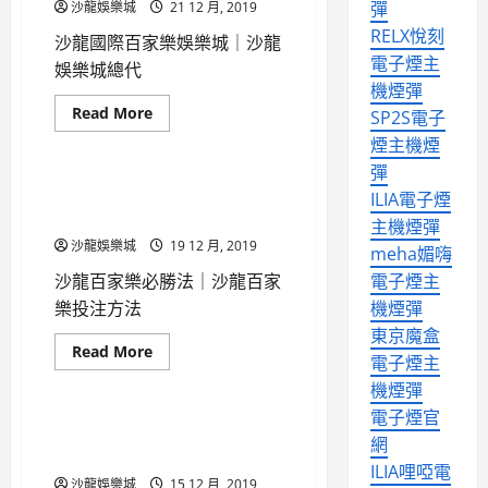
彈
沙龍娛樂城
21 12 月, 2019
沙龍真人百家樂
龍
沙龍國際代理
沙龍國際娛樂城
沙龍信用版
沙龍儲值
娛
RELX悅刻
沙龍真人百家樂策略
沙龍國際娛樂評價
沙龍國際百家樂娛樂城│沙龍
樂
沙龍博彩
沙龍國際代理
城
電子煙主
沙龍線上國際
沙龍線上娛樂城
沙龍國際百家樂
沙龍國際註冊
娛樂城總代
沙龍國際娛樂城
速
SA36娛樂
SA36沙龍
成
沙龍線上百家樂
沙龍老虎機
機煙彈
沙龍國際集團
沙龍娛樂城
沙龍國際百家樂
沙龍娛樂城
SA國際娛樂城
SA娛樂城
班
Read
Read More
百家樂
百家樂技巧
SP2S電子
沙龍娛樂城APP
沙龍沙龍百家樂
沙龍百家樂
SA娛樂城APP
SA娛樂城介紹
more
百家樂投注技巧
百家樂算牌
about
煙主機煙
沙龍娛樂城代理
沙龍百家樂代理
SA娛樂城儲值
沙
沙龍現金網代理
沙龍百家樂
彈
沙龍百家樂俱樂部
龍
SA沙龍國際百家樂下載
國
沙龍百家樂必勝法｜沙龍百家
沙龍百家樂集團
ILIA電子煙
沙龍百家樂儲值
際
SA沙龍娛樂城
樂投注方法之雙賭雙贏
百
沙龍百家龍教學
沙龍真人
主機煙彈
沙龍百家樂分析
SA沙龍娛樂城儲值
WM娛樂
家
沙龍娛樂城
19 12 月, 2019
沙龍真人app
沙龍真人娛樂
樂
沙龍百家樂娛樂城推薦
meha媚嗨
中高頻彩票
九州球版現金網
娛
沙龍真人娛樂城
沙龍百家樂官方
電子煙主
沙龍百家樂必勝法｜沙龍百家
樂
九州百家樂
九州破解
城
沙龍真人百家樂
沙龍百家樂平台
機煙彈
樂投注方法
二元期權
歐博娛樂城儲值
│
沙
沙龍真人百家樂技巧
沙龍百家樂技巧
東京魔盒
歐博娛樂城儲值推薦
龍
Read
Read More
沙龍真人百家樂策略
沙龍百家樂程式
娛
電子煙主
歐博娛樂城推薦
歐博現金版
more
樂
沙龍電子遊藝
about
沙龍百家樂註冊
城
沙龍娛樂城APP
機煙彈
沙
總
沙龍百家龍教學
沙龍真人
龍
沙龍娛樂城代理
電子煙官
代
百
沙龍代理、沙龍百家樂現金
理
沙龍真人娛樂
沙龍真人娛樂城
沙龍娛樂城儲值
家
網
版、沙龍國際總代理
樂
沙龍真人百家樂
沙龍娛樂城官網
ILIA哩啞電
必
沙龍娛樂城
15 12 月, 2019
沙龍真人百家樂技巧
勝