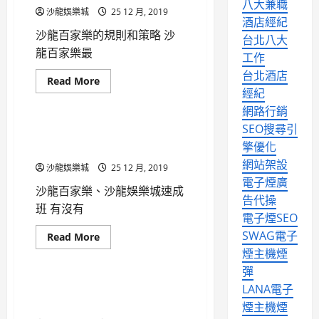
八大兼職
樂、
沙龍娛樂城
25 12 月, 2019
沙龍百家樂註冊
沙龍百家樂計算
沙龍百家樂分析
沙
酒店經紀
龍
沙龍百家樂試玩
沙龍百家樂註冊
沙龍百家樂的規則和策略 沙
沙龍百家樂娛樂城
台北八大
娛
沙龍百家樂贏錢
沙龍真人娛樂
沙龍百家樂試玩
樂
龍百家樂最
沙龍百家樂家樂算牌
工作
城
沙龍真人娛樂城
沙龍百家樂賭場
沙龍百家樂平台
和
SA娛樂城儲值
SA娛樂城推薦
台北酒店
二
Read
Read More
沙龍真人百家樂策略
沙龍系統
沙龍百家樂贏錢
沙龍百家樂心法
十
SA沙龍
SA沙龍代理
more
經紀
沙龍線上儲值
百家樂
一
about
沙龍百家樂集團
沙龍真人
沙龍百家樂必勝法
SA36娛樂
SA36娛樂城
SA沙龍代理儲值
SA沙龍儲值
點
網路行銷
沙
沙龍真人娛樂
沙龍真人娛樂城
介
沙龍百家樂必贏
龍
SA36沙龍
SA36沙龍代理集團
SA沙龍國際儲值
SEO搜尋引
紹
百
沙龍百家樂、沙龍娛樂城速成
沙龍真人百家樂
沙龍百家樂投注技巧
SA36沙龍娛樂城
家
SA沙龍國際百家樂
擎優化
班
樂
沙龍真人百家樂技巧
沙龍百家樂投注法
SA36沙龍百家樂
SA沙龍代理
SA沙龍娛樂城
SA沙龍幸運輪
的
網站架設
沙龍娛樂城
25 12 月, 2019
沙龍真人百家樂策略
沙龍系統
規
沙龍百家樂破解
SA沙龍國際
SA沙龍國際儲值
SA沙龍廿一點
則
電子煙廣
沙龍線上儲值
沙龍線上國際
沙龍百家樂系統
沙龍百家樂、沙龍娛樂城速成
和
SA沙龍國際百家樂
SA沙龍牛牛百家樂
告代操
策
沙龍線上娛樂城
沙龍百家樂觀念
班 有沒有
SA百家樂官方
SA百家樂破解
SA沙龍番攤
略
SA沙龍百家樂
電子煙SEO
沙龍線上百家樂
沙龍總代理
沙龍百家樂計算
SA百家樂系統
SA真人百家樂
SA沙龍輪盤
SA沙龍骰寶
SWAG電子
Read
Read More
沙龍老虎機
澳門娛樂城
沙龍百家樂註冊
SA線上百家樂
沙龍
SA沙龍龍虎
SA百家樂
more
煙主機煙
澳門老虎機
澳門電子遊戲
about
沙龍百家樂試玩
沙龍代理
沙龍代理娛樂城
SA百家樂官方
SA百家樂系統
沙
彈
沙龍百家樂贏錢
沙龍代理推薦
龍
沙龍代理現金版
SA真人百家樂
沙龍
百
沙龍國際百家樂娛樂城│沙龍
LANA電子
沙龍百家樂閒莊機率
沙龍真人
沙龍代理集團
沙龍APP
沙龍下載
家
娛樂城總代理
煙主機煙
樂、
沙龍真人娛樂
沙龍真人娛樂城
沙龍代理體育運彩
沙龍國際
沙龍代理
沙龍代理現金版
沙