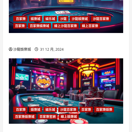
百家樂
娛樂城
娱乐城
沙龍
沙龍娛樂城
沙龍百家樂
百家樂
百家樂娛樂城
線上沙龍百家樂
線上百家樂
沙龍娛樂城百家樂線上開戶流程
沙龍娛樂城
31 12 月, 2024
百家樂
娛樂城
娱乐城
沙龍百家樂
百家樂
百家樂娛樂
百家樂娛樂城
百家樂官網
線上娛樂城
沙龍娛樂城-百家樂遊戲特別玩法介紹