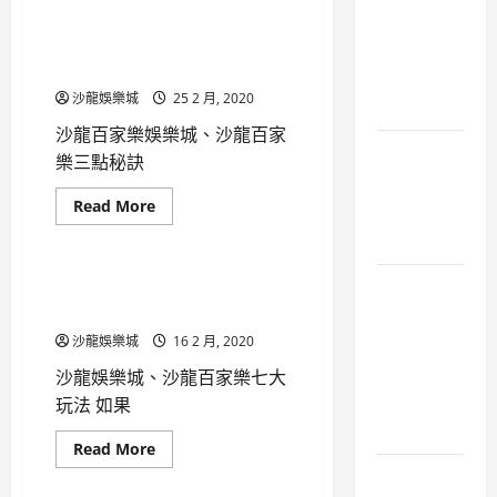
沙龍國際註冊
沙龍娛樂城代理
沙
年
沙龍娛樂
沙龍百家樂集團
沙龍百家樂計算
龍
沙龍現金板
沙龍現金網代理
超
沙龍娛樂城平台
沙龍現金板
百
沙龍百家樂娛樂城、沙龍百家
詳
城百家樂
沙龍百家龍教學
沙龍真人
沙龍百家樂註冊
沙龍球板代理
沙龍球版
家
沙龍現金版
沙龍現金版代理
細
樂三點秘訣
樂
線上開戶
沙龍真人娛樂
指
沙龍百家樂試玩
沙龍百家樂凹牌
沙龍現金球板代理
娛
南
沙龍娛樂城
25 2 月, 2020
沙龍真人娛樂城代理
流程
樂
沙龍百家樂進階規則
沙龍百家樂分析
沙龍現金網代理
沙龍球版
城、
沙龍真人百家樂
沙龍百家樂長龍
沙龍百家樂娛樂城、沙龍百家
沙
沙龍百家樂國際
沙龍百家樂
沙龍百家樂代理
龍
沙龍娛樂
沙龍真人百家樂策略
沙龍百家樂閒莊機率
樂三點秘訣
沙龍百家樂基本術語
沙龍百家樂俱樂部
百
SA36娛樂城
SA36沙龍
家
城-百家樂
沙龍系統代理
沙龍線上儲值
沙龍百家樂集團
沙龍百家樂天牌機率
沙龍百家樂入門規則
樂
SA36沙龍代理集團
Read
Read More
沙龍線上國際
沙龍線上娛樂城
遊戲特別
沙龍百家龍教學
玩
沙龍真人
沙龍百家樂娛樂城
沙龍百家樂凹牌
more
SA36沙龍娛樂城
法
沙龍線上百家樂
百家樂
玩法介紹
about
沙龍真人app
沙龍真人娛樂
沙龍百家樂常勝
心
沙龍百家樂國際
SA36沙龍百家樂
SA代理
沙
態
沙龍真人娛樂城代理
沙龍百家樂平台
龍
沙龍百家樂基本術語
SA儲值
SA娛樂城APP
百
沙龍娛樂城、沙龍百家樂七大
沙龍百家
沙龍真人沙龍百家樂
沙龍百家樂心法
沙龍百家樂家樂算牌
家
SA娛樂城儲值
SA娛樂城推薦
玩法
SA娛樂城APP
SA娛樂城介紹
樂
樂專業分
沙龍真人百家樂
沙龍百家樂必勝法
沙龍百家樂對子機率
娛
SA沙龍
SA沙龍娛樂城
SA娛樂城推薦
析報告：
沙龍娛樂城
16 2 月, 2020
沙龍真人百家樂技巧
樂
沙龍百家樂必贏
沙龍百家樂常勝
SA沙龍娛樂城代理
城、
SA沙龍國際百家樂
頂級策略
沙龍真人百家樂策略
沙龍系統
沙龍百家樂技巧
沙龍娛樂城、沙龍百家樂七大
沙
沙龍百家樂必勝法
SA沙龍幸運輪
SA沙龍廿一點
SA沙龍國際百家樂下載
龍
沙龍線上儲值
沙龍線上國際
與趨勢解
沙龍百家樂策略提示
玩法 如果
沙龍百家樂算牌
百
SA沙龍百家樂投注勝率
SA沙龍娛樂城
家
沙龍線上娛樂城
讀
沙龍百家樂算牌
沙龍百家樂系統
SA沙龍百家樂掩牌樂趣
樂
SA沙龍娛樂城代理
Read
Read More
沙龍線上百家樂
百家樂
沙龍百家樂系統
三
沙龍百家樂規則教學
SA沙龍百家樂最佳策略
more
點
SA沙龍幸運輪
SA百家樂系統
沙龍百家
百家樂娛樂城
about
沙龍百家樂規則
沙龍百家樂規則說明
秘
SA沙龍百家樂策略
沙
SA真人百家樂
SA線上百家樂