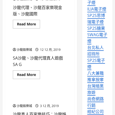
沙龍娛樂城平台
子煙
法
沙龍真人百家樂策略
沙龍系統
沙龍代理、沙龍百家樂現金
沙龍娛樂城推薦
｜
ILIA電子煙
沙
沙龍線上儲值
沙龍線上國際
沙龍百家樂分析
版、沙龍國際
龍
SP2S思博
百
沙龍線上百家樂
沙龍總代理
沙龍百家樂娛樂城
瑞電子煙
家
Read
Read More
沙龍老虎機
沙龍賓果賓果
樂
沙龍百家樂娛樂城推薦
more
SP2S糖果
投
沙龍運彩
about
沙龍百家樂官方
注
SWAG電子
沙
方
沙龍百家樂技巧
龍
法
煙
代
SA沙龍、沙龍代理
之
沙龍百家樂程式
理、
雙
台北私人
沙
沙龍娛樂城
12 12 月, 2019
沙龍真人娛樂城
賭
龍
招待所
雙
百
沙龍真人百家樂
贏
SA沙龍、沙龍代理真人遊戲
家
SP2S電子
沙龍真人百家樂技巧
樂
SA G
煙
現
沙龍真人百家樂策略
沙龍系統
金
八大兼職
版、
Read
Read More
沙龍線上國際
沙龍賓果賓果
沙
more
推拿按摩
沙龍運彩
沙龍體育投注
龍
about
國
SA
台灣暗黑
際
沙
旅遊
總
龍、
沙龍真人百家樂技巧：沙龍娛
代
沙
尚奇網路
樂城管理好手上的籌碼
理
龍
代
行銷
沙龍娛樂城
3 12 月, 2019
理
經紀公司
沙龍真人百家樂技巧：沙龍娛