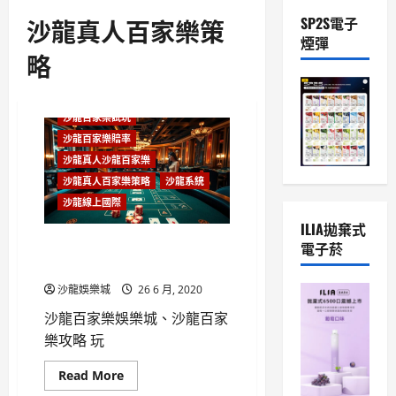
沙龍國際
沙龍娛樂城
SA沙龍百家樂下注策略
沙龍百家樂規則認知
百家樂密技
沙龍百家樂對子機率
沙龍百家樂下注
沙龍真人百家樂策
SP2S電子
沙龍娛樂城代理
沙龍百家樂
SA沙龍龍虎
sa百家
沙龍百家樂觀念
百家樂專業用語教學
沙龍百家樂心法
煙彈
沙龍百家樂下注法
沙龍百家樂APP
SA百家樂
沙龍百家樂觀點
略
百家樂平台
百家樂心得
沙龍百家樂必勝打法
沙龍百家樂代理
沙龍百家樂下注
SA百家樂娛樂城推薦
沙龍百家樂計算
百家樂技巧
百家樂投注技巧
沙龍百家樂必勝法
沙龍百家樂入門規則
沙龍百家樂下注法
SA百家樂官方
SA百家樂破解
沙龍百家樂註冊
百家樂投注竅門
百家樂推薦
沙龍百家樂怎麼玩
沙龍百家樂凹牌
沙龍百家樂俱樂部
娛樂城
娱乐城
沙龍平台
沙龍百家樂試玩
百家樂教學
百家樂玩法
沙龍百家樂玩法下注
沙龍百家樂分析
沙龍百家樂儲值
沙龍彩票
沙龍樸克
沙龍百家樂賠率
百家樂玩法推薦
百家樂用語
沙龍百家樂玩法提示
沙龍百家樂國際
沙龍百家樂入門規則
沙龍現金板
沙龍現金版代理
沙龍真人沙龍百家樂
百家樂用語推薦
百家樂看牌
沙龍百家樂現金版
沙龍百家樂基本術語
沙龍百家樂凹牌
沙龍現金網代理
沙龍百家樂
沙龍真人百家樂策略
沙龍系統
百家樂真人
百家樂秘密大公開
沙龍百家樂百科
沙龍百家樂基礎
沙龍百家樂分析
沙龍百家樂下注法
沙龍線上國際
百家樂策略
百家樂算牌
沙龍百家樂破解
沙龍百家樂心法
沙龍百家樂基礎
沙龍百家樂代理
ILIA拋棄式
百家樂紙牌
百家樂老虎機
沙龍百家樂程式
沙龍百家樂必勝打法
沙龍百家樂基礎規則
沙龍百家樂俱樂部
沙龍百家樂娛樂城、沙龍百家
電子菸
百家樂術語
百家樂規則
沙龍百家樂計算
沙龍百家樂必勝法
沙龍百家樂天牌機率
沙龍百家樂入門規則
樂攻略
百家樂規則認知
沙龍百家樂註冊
沙龍百家樂必贏
沙龍百家樂娛樂城
沙龍百家樂國際
沙龍娛樂城
26 6 月, 2020
百家樂規則說明
百家樂觀點
沙龍百家樂試玩
沙龍百家樂怎麼玩
沙龍百家樂娛樂城推薦
沙龍百家樂基本術語
百家樂詐欺
百家樂賠率
沙龍百家樂賠率
沙龍百家樂娛樂城、沙龍百家
沙龍百家樂打法
沙龍百家樂官方
沙龍百家樂密技
百家樂賭博
百家樂起源
沙龍百家樂贏錢
樂攻略 玩
沙龍百家樂技巧
沙龍百家樂官網
沙龍百家樂常勝
百家樂輸錢
百家樂追擊
沙龍真人娛樂城
沙龍百家樂投注
沙龍百家樂家樂算牌
沙龍百家樂心法
Read
Read More
百家樂退庸
百家樂退水
沙龍真人娛樂城代理
沙龍百家樂投注技巧
沙龍百家樂密技
沙龍百家樂必勝法
more
百家樂遊戲
百家樂長勝法