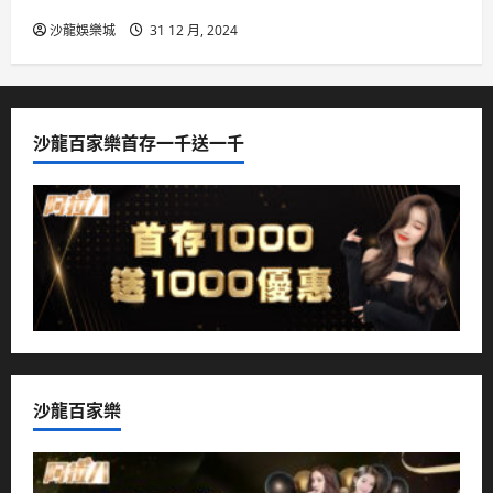
沙龍娛樂城
31 12 月, 2024
沙龍百家樂首存一千送一千
沙龍百家樂