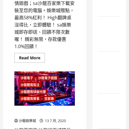
樂玩法、
沙龍百家樂規則教學
情遊戲；sa沙龍百家樂下載安
沙龍百家樂入門規則
沙龍百家樂下注
沙龍百家樂投注金額
沙龍信用版代理
預測
沙龍百家樂贏錢公式
裝至您的電腦。娛樂城贈點，
沙龍百家樂凹牌
沙龍百家樂下注法
沙龍百家樂玩法提示
沙龍信用球板代理
沙龍儲值
沙龍百家樂遊戲
最高58%紅利！ High翻牌桌
沙龍百家樂國際
沙龍百家樂介紹
沙龍百家樂現金版
沙龍博弈
沙龍國際集團
沙龍娛樂
沙龍百家樂遊戲心態
沒得比，立即體驗！ sa娛樂
沙龍百家樂基礎
沙龍百家樂代理
沙龍百家樂百科
沙龍在線娛樂城
城、沙龍
沙龍百家樂遊戲攻略
城即存即送、回饋不限次數
沙龍百家樂天牌機率
沙龍百家樂怎麼玩
沙龍百家樂看路
沙龍地下球版代理
沙龍娛樂城
百家樂簡
沙龍百家樂閒莊機率
沙龍百家樂娛樂城
喔！ 精彩無限，存款優惠
沙龍百家樂打法
沙龍百家樂策略
沙龍娛樂城平台
介
沙龍真人娛樂城代理
沙龍百家樂娛樂城推薦
沙龍百家樂投注
1.0%回饋！
沙龍百家樂策略提示
沙龍娛樂城推薦
沙龍真人沙龍百家樂
沙龍百家樂娛樂城攻略
沙龍百家樂投注技巧
沙龍百家樂算牌
沙龍娛樂城系統
沙龍百家
Read
Read More
沙龍真人百家樂
沙龍百家樂娛樂城玩法
沙龍百家樂投注法
沙龍百家樂簡介
沙龍娛樂城註冊
沙龍平台
more
樂投注策
沙龍真人百家樂技巧
about
沙龍百家樂娛樂城破解
沙龍百家樂系統
沙龍百家樂線上賭場
沙龍彩票
沙龍捕魚
SA儲值
SA國際娛樂城
沙
略-沙龍百
沙龍系統代理
沙龍運彩
沙龍百家樂娛樂城遊戲
沙龍百家樂規則教學
龍
沙龍百家樂集團
沙龍現金板
沙龍現金版代理
sa國際沙龍王牌會
娛
沙龍電子
沙龍電子遊戲
家樂娛樂
沙龍百家樂官方
沙龍百家樂規則玩法
沙龍百家樂預測
樂
沙龍百家樂
沙龍百家樂國際
SA娛樂城APP
沙龍體育投注
城、
城
沙龍百家樂官網
沙龍百家樂規則認知
沙龍百家龍教學
沙龍真人
沙龍百家樂基本術語
沙
sa沙龍國際娛樂
沙龍體育球板代理
龍
沙龍百家樂家樂算牌
沙龍百家樂規則說明
沙龍盤口
沙龍真人app
沙龍百家樂基礎
SA沙龍國際百家樂下載
百
沙龍百家
沙龍體育賽事
百家樂
沙龍百家樂常勝
沙龍真人
沙龍真人app
家
沙龍真人百家樂技巧
沙龍百家樂天牌機率
SA沙龍娛樂城
樂
樂平注法-
沙龍百家樂平台
沙龍真人娛樂城
沙龍老虎機
沙龍真人百家樂策略
沙龍系統
沙龍百家樂娛樂城
簡
SA沙龍娛樂城儲值
沙龍娛樂城、百家樂註冊優惠
沙龍百家
介
沙龍百家樂幸運六
沙龍視訊百家樂
沙龍賓果賓果
沙龍系統代理
沙龍線上儲值
沙龍百家樂官方
sa沙龍會體育
樂大小路
沙龍娛樂城
13 7 月, 2020
沙龍百家樂心法
沙龍遊戲
沙龍運彩
沙龍線上娛樂城
沙龍運彩
沙龍百家樂專業投注
SA沙龍百家樂下注風險
沙龍百家樂必勝打法
沙龍電子
現金版投注推薦
沙龍電子遊藝
沙龍體育投注