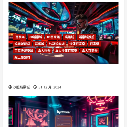
百家樂
88娛樂城
88百家樂
娛樂城
娛樂城推薦
娛樂城遊戲
娱乐城
沙龍娛樂城
沙龍百家樂
百家樂
百家樂娛樂城
真人娛樂
真人沙龍百家樂
真人百家樂
線上娛樂城
體驗最刺激的沙龍百家樂遊戲-台灣頂級真人賭場
娛樂
沙龍娛樂城
31 12 月, 2024