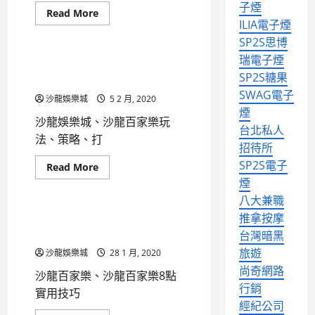
沙龍現金版
沙龍現金球板代理
子煙
Read
Read More
沙龍百家樂簡介
百家樂
沙龍博弈
沙龍博弈代理
沙龍國際代理
沙龍國際娛樂城
沙龍球板
沙龍百家樂
more
ILIA電子煙
百家樂娛樂城
about
沙龍國際
沙龍國際娛樂城代理
沙龍國際娛樂評價
沙龍百家樂下注法
SA36沙龍
SA36沙龍代理
SP2S思博
沙
沙龍國際娛樂評價
沙龍國際百家樂
龍
沙龍國際註冊
沙龍百家樂入門規則
SA36沙龍百家樂
瑞電子煙
百
沙龍娛樂城、沙龍百家樂玩
沙龍國際百家樂
沙龍國際註冊
沙龍國際集團
沙龍在線娛樂城
沙龍百家樂凹牌
家
SA娛樂城儲值
sa沙龍app
SP2S糖果
法、策略、打法
樂
沙龍在線娛樂城
沙龍娛樂城
沙龍沙龍百家樂
沙龍百家樂分析
SA沙龍代理
SA沙龍代理儲值
娛
SWAG電子
沙龍娛樂城
5 2 月, 2020
沙龍娛樂城推薦
樂
沙龍現金板
沙龍現金版
沙龍百家樂天牌機率
SA沙龍儲值
SA沙龍國際
城-
煙
沙龍娛樂城系統
沙龍現金球板代理
沙龍球板
沙龍娛樂城、沙龍百家樂玩
沙
沙龍百家樂娛樂城
SA沙龍國際儲值
台北私人
龍
沙龍娛樂城註冊
沙龍平台
沙龍百家樂
沙龍百家樂基礎
法、策略、打
沙龍百家樂官方
SA沙龍國際百家樂
百
招待所
家
沙龍彩票
沙龍會體育博彩
沙龍百家樂娛樂城
沙龍百家樂常勝
SA沙龍幸運輪
SA沙龍廿一點
樂
SP2S電子
Read
Read More
沙龍百家樂
百家樂
沙龍百家樂官方
玩
沙龍百家樂打法
sa沙龍會體育
more
法
煙
百家樂娛樂城
about
沙龍百家樂投注技巧
沙龍百家樂技巧
SA沙龍牛牛百家樂
沙
八大兼職
沙龍百家樂攻略
沙龍百家樂投注技巧
龍
SA沙龍百家樂
娛
推拿按摩
沙龍百家樂、沙龍百家樂8點
沙龍百家樂教學
沙龍百家樂攻略
SA沙龍百家樂下注策略
樂
實用技巧
台灣暗黑
城、
沙龍百家樂機率
沙龍百家樂歷史
SA沙龍龍虎
sa百家
沙
旅遊
沙龍娛樂城
28 1 月, 2020
沙龍百家樂觀念
龍
沙龍百家樂玩法
SA百家樂
SA百家樂儲值
百
尚奇網路
沙龍百家樂觀點
沙龍百家樂玩法提示
沙龍百家樂、沙龍百家樂8點
家
SA百家樂破解
娛樂城
沙龍
樂
行銷
沙龍百家樂註冊
沙龍百家樂程式
實用技巧
沙龍21點
沙龍48彩
玩
法、
經紀公司
沙龍百家樂賭場
沙龍百家樂策略
沙龍APP代理
沙龍下載
策