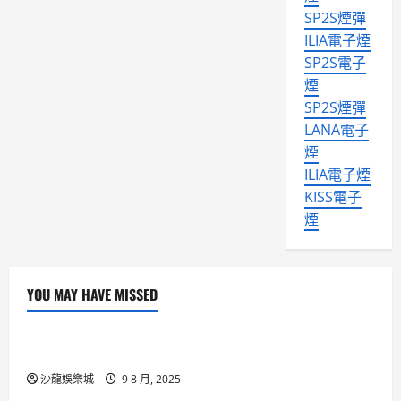
SP2S煙彈
ILIA電子煙
SP2S電子
煙
SP2S煙彈
LANA電子
煙
ILIA電子煙
KISS電子
煙
YOU MAY HAVE MISSED
Uncategorized
SP2S ILIA KISS RELX LANA電子煙主機糖果煙彈
沙龍娛樂城
9 8 月, 2025