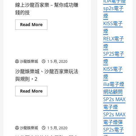
ILIA電子煙
龍
百家樂詐欺
百家樂賠率
沙龍百家樂規則說明
線上沙龍百家樂 – 幫你成功賺
百
沙龍百家樂
沙龍娛樂城推薦
sp2s電子
家
百家樂賭博
百家樂起源
沙龍百家樂觀念
錢的技
沙龍百家樂天牌機率
樂、
沙龍娛樂城系統
沙龍平台
煙
真
百家樂輸錢
百家樂追擊
沙龍百家樂觀點
沙龍百家樂娛樂城推薦
沙龍捕魚
沙龍百家樂
人
KISS電子
Read
Read More
百家樂退庸
百家樂退水
沙龍百家龍教學
娛
沙龍盤口
沙龍百家樂官方
沙龍百家樂APP
more
樂
煙
百家樂遊戲
百家樂長勝法
about
沙龍真人國際百家樂
沙龍百家樂官網
場
沙龍百家樂下注
沙龍
沙龍21點玩法
線
百家樂
DG
DG真人百家樂
RELX電子
在
沙龍真人娛樂
沙龍真人娛樂城
沙龍百家樂家樂算牌
上
線
沙龍百家樂下注法
沙龍48彩
沙龍APP
sa gaming登入
SA36娛樂
沙
煙
沙龍娛樂城、沙龍百家樂玩法
百
沙龍總代理
沙龍老虎機
沙龍百家樂專業打法
娛樂城
娱乐城
歐博代理
龍
沙龍百家樂代理
沙龍代理現金版
家
沙龍代理集團
SA36沙龍代理
SA儲值
與規則，2020年超詳細指南
SP2S電子
百
沙龍視訊百家樂
沙龍輪盤
樂，
沙龍百家樂幸運六
歐博娛樂
歐博娛樂城
沙龍百家樂入門規則
家
沙龍代理體育運彩
沙龍國際
SA國際娛樂城
輪
煙
沙龍娛樂城
1 5 月, 2020
沙龍遊戲
百家樂
樂
沙龍百家樂營利
歐博娛樂城儲值
盤，
沙龍百家樂凹牌
沙龍國際代理
沙龍國際娛樂城
sa國際沙龍王牌會
–
SA娛樂城
骰
KISS電子
百家樂娛樂城
沙龍百家樂玩法
沙龍娛樂城、沙龍百家樂玩法
賺
歐博娛樂城儲值推薦
沙龍百家樂分析
寶
沙龍國際娛樂城代理
SA娛樂城APP
SA娛樂城介紹
錢
煙
百家樂娛樂城分享
沙龍百家樂玩法下注
與規則，2
歐博娛樂城推薦
沙龍百家樂國際
技
沙龍國際娛樂評價
SA娛樂城儲值
SA娛樂城推薦
ilia電子煙
巧-
百家樂娛樂城揭密
沙龍百家樂百科
歐博娛樂城會員
歐博現金版
沙龍百家樂基本術語
沙龍國際百家樂
遊
SA沙龍幸運輪
SA沙龍廿一點
Read
Read More
網站顧問
百家樂娛樂城首選
百家樂官網
沙龍百家樂看路
戲
歐博百家
歐博百家樂
沙龍百家樂基礎
沙龍國際百家樂玩法
more
sa沙龍會體育
觀
百家樂密技
SP2s MAX
about
沙龍百家樂破解
歐博百家樂app
念
沙龍百家樂心法
沙龍國際註冊
沙龍國際集團
SA沙龍牛牛百家樂
沙
電子煙
沙龍百家樂賭場
歐博百家樂娛樂城
龍
沙龍百家樂必勝打法
沙龍平台
沙龍彩票
SA沙龍番攤
SA沙龍百家樂
娛
沙龍娛樂城、沙龍百家樂技巧
SP2s MAX
沙龍百家樂賺錢
歐博百家樂必勝法
沙龍百家樂必勝法
樂
沙龍沙龍百家樂
沙龍現金版
SA沙龍百家樂下注策略
分享
城、
沙龍百家樂贏錢公式
電子煙彈
歐博百家樂必贏
沙龍百家樂必贏
沙龍百家樂
沙龍百家樂下注
沙
SA沙龍百家樂下載代理
沙龍娛樂城
1 5 月, 2020
沙龍百家樂進階規則
龍
SP2s電子
歐博百家樂打法
沙龍百家樂怎麼玩
沙龍百家樂下注法
WM下載
WM娛樂
百
沙龍百家樂閒莊機率