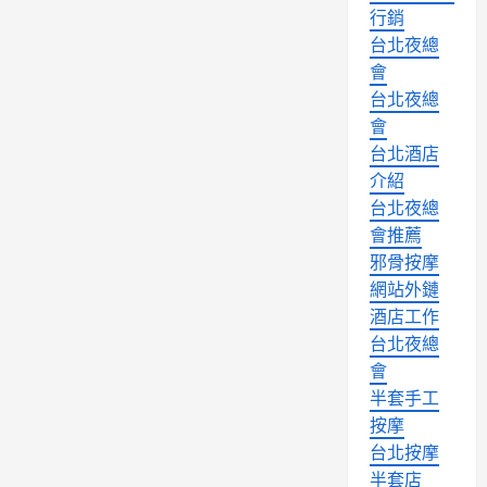
百
行銷
家
樂
台北夜總
策
略
會
台北夜總
會
台北酒店
介紹
台北夜總
會推薦
邪骨按摩
網站外鏈
酒店工作
台北夜總
會
半套手工
按摩
台北按摩
半套店