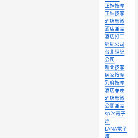
正妹按摩
正妹按摩
酒店應徵
酒店兼差
酒店打工
經紀公司
台北經紀
公司
新北按摩
居家按摩
到府按摩
酒店兼差
酒店應徵
公關兼差
sp2s電子
煙
LANA電子
煙