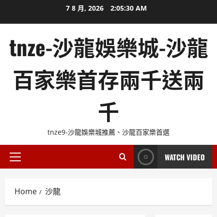
Skip
7 8 月, 2026
2:05:31 AM
to
content
tnze-沙龍娛樂城-沙龍
百家樂首存兩千送兩
千
tnze9-沙龍娛樂城推薦、沙龍百家樂首選
WATCH VIDEO
Primary
Menu
Home
沙龍