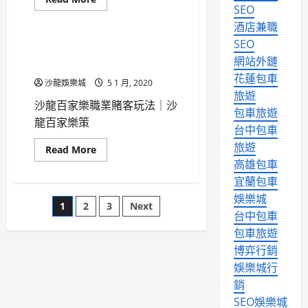
more
SEO
沙龍百家樂長龍
百家樂
about
酒店兼職
沙
龍
SEO
百
沙龍百家樂職業賭客玩法│沙
家
網站外鏈
龍百家樂策略
樂
│
花蓮包車
沙龍娛樂城
5 1 月, 2020
沙
旅遊
龍
沙龍百家樂職業賭客玩法│沙
百
包車旅遊
家
龍百家樂策
樂
台中包車
五
種
旅遊
Read
Read More
戰
more
術
高雄包車
about
手
沙
宜蘭包車
法
龍
百
娛樂城
文
1
2
3
Next
家
台中包車
樂
職
章
包車旅遊
業
賭
博弈行銷
客
分
玩
娛樂城行
法
銷
│
頁
沙
SEO娛樂城
龍