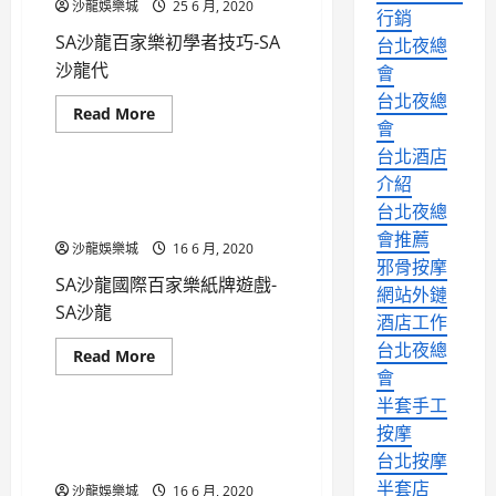
娛
沙龍娛樂城
25 6 月, 2020
SA真人百家樂
九州百家樂
行銷
樂
城
娛樂城
娛樂城推薦
娱乐城
SA沙龍百家樂初學者技巧-SA
台北夜總
歐博百家樂
沙龍娛樂城
沙龍代
ebet娛樂城
SA沙龍國際
會
沙龍百家樂
百家樂
SA沙龍國際儲值
台北夜總
Read
Read More
百家樂娛樂城
sa沙龍國際娛樂
會
more
關於SA沙龍國際百家樂
about
SA沙龍國際百家樂下載
台北酒店
SA
SA沙龍基本規則
沙
介紹
龍
SA沙龍國際百家樂紙牌遊戲-
SA沙龍娛樂城
百
台北夜總
SA沙龍國際百家樂戰略
家
SA沙龍娛樂城代理
樂
會推薦
沙龍娛樂城
16 6 月, 2020
ebet娛樂城
九州百家樂
初
sa沙龍會體育
邪骨按摩
學
娛樂城
娛樂城推薦
娱乐城
SA沙龍牛牛百家樂
SA沙龍國際百家樂紙牌遊戲-
者
網站外鏈
技
歐博百家樂
沙龍娛樂城
SA沙龍番攤
SA沙龍
巧-
酒店工作
SA
沙龍百家樂
百家樂
SA沙龍百家樂打法
ebet娛樂城
沙
台北夜總
Read
Read More
百家樂娛樂城
SA沙龍百家樂投注勝率
龍
SA沙龍百家樂桌台下注
more
會
代
真人SA沙龍國際百家樂
about
SA沙龍百家樂投注風險
SA沙龍百家樂玩法
理
SA
半套手工
SA沙龍百家樂有趣遊戲
SA沙龍百家樂現場娛樂城
沙
按摩
龍
真人SA沙龍國際百家樂-SA沙
SA沙龍百家樂策略
SA沙龍百家樂現場遊戲
國
台北按摩
龍百家樂遊戲下注
際
SA沙龍百家樂策略下注
SA沙龍百家樂現金版代理
百
半套店
沙龍娛樂城
16 6 月, 2020
SA沙龍百家樂遊戲提示策略
家
SA沙龍百家樂現金版遊戲