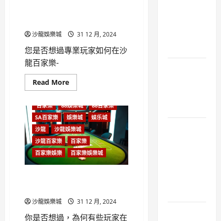
開
沙龍娛樂
沙龍娛樂城-百家樂遊戲特別
戶
SA沙龍百家樂儲值
流
玩法介紹
城百家樂
SA沙龍百家樂初學者技巧
程
線上開戶
沙龍娛樂城
31 12 月, 2024
SA沙龍百家樂如何玩
流程
SA沙龍百家樂有趣遊戲
您是否想過專業玩家如何在沙
SA沙龍百家樂玩家規則
龍百家樂-
沙龍娛樂
SA沙龍百家樂玩法
沙龍
城-百家樂
Read
Read More
沙龍代理
沙龍代理娛樂城
more
遊戲特別
沙龍國際娛樂
沙龍國際娛樂城
about
沙
玩法介紹
百家樂
88娛樂城
88百家樂
沙龍國際娛樂評價
龍
娛
SA百家樂
娛樂城
娱乐城
沙龍國際平台
沙龍國際百家樂
樂
ebet娛樂城
九州百家樂
沙龍百家
沙龍
沙龍娛樂城
城-
沙龍現金板
沙龍現金球板代理
百
百家樂
ebet娛樂城
娛樂城
娛樂城推薦
娱乐城
樂專業分
沙龍百家樂
百家樂
沙龍球板
沙龍百家樂
家
SA沙龍百家樂看牌
歐博百家樂
沙龍國際娛樂城
樂
析報告：
百家樂娛樂
百家樂娛樂城
沙龍百家樂官方
遊
SA沙龍百家樂看路
沙龍國際娛樂城代理
頂級策略
戲
沙龍百家樂密技
特
SA沙龍百家樂破解
沙龍娛樂城
沙龍娛樂城APP
沙龍百家樂專業分析報告：頂
與趨勢解
沙龍百家樂專業投注
別
SA沙龍百家樂策略
玩
沙龍娛樂城代理
級策略與趨勢解讀
讀
沙龍百家樂規則玩法
法
SA沙龍百家樂輸贏
沙龍娛樂城優惠
介
沙龍百家樂規則認知
沙龍娛樂城
31 12 月, 2024
紹
SA沙龍百家樂遊戲提示策略
沙龍娛樂城官網
沙龍百家
沙龍百家樂規則說明
你是否想過，為何有些玩家在
九州百家樂
娛樂城
沙龍娛樂城平台