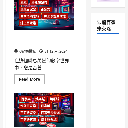
最
沙龍
沙龍娛樂城
刺
沙龍百家樂
百家樂
激
的
百家樂娛樂城
線上沙龍百家樂
沙
沙龍百家
龍
線上百家樂
百
樂交略
家
樂
沙龍娛樂城百家樂線上開戶流
遊
戲-
SP2S ILIA
程
台
KISS RELX
灣
沙龍娛樂城
31 12 月, 2024
頂
LANA電子
級
在這個瞬息萬變的數字世界
真
煙主機糖
人
中，您是否曾
賭
果煙彈
場
娛
Read
Read More
樂
more
體驗最刺
about
沙
激的沙龍
龍
百家樂遊
娛
百家樂
娛樂城
娱乐城
樂
戲-台灣頂
沙龍百家樂
百家樂
城
百
級真人賭
百家樂娛樂
百家樂娛樂城
家
樂
場娛樂
百家樂官網
線上娛樂城
線
上