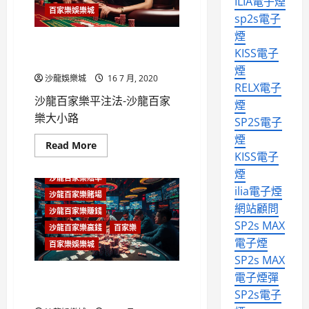
ILIA電子煙
策
百家樂娛樂城
沙龍百家樂投注金額
沙龍百家樂基礎
sp2s電子
略-
沙
沙龍百家樂攻略
沙龍百家樂基礎規則
煙
龍
沙龍百家樂平注法-沙龍百家
百
沙龍百家樂教學
沙龍百家樂天牌機率
KISS電子
家
樂大小路
沙龍百家樂概率
沙龍百家樂投注金額
樂
煙
娛
沙龍娛樂城
16 7 月, 2020
沙龍百家樂歷史
沙龍百家樂攻略
樂
RELX電子
城
沙龍百家樂營利
沙龍百家樂教學
沙龍百家樂平注法-沙龍百家
煙
沙龍百家樂觀點
沙龍百家樂概率
樂大小路
SP2S電子
沙龍百家樂計算
沙龍百家樂機率
煙
Read
Read More
沙龍百家樂註冊
沙龍百家樂歷史
more
KISS電子
沙龍百家樂試玩
about
沙龍百家樂簡介
煙
沙
沙龍百家樂賠率
沙龍百家樂簡易規則
龍
ilia電子煙
百
沙龍百家樂賭場
沙龍百家樂系統
家
網站顧問
沙龍百家樂賺錢
樂
沙龍百家樂線上賭場
平
SP2s MAX
沙龍百家樂贏錢
百家樂
沙龍百家樂規則
注
法-
電子煙
百家樂娛樂城
沙龍百家樂規則教學
沙
SP2s MAX
龍
沙龍百家樂贏錢公式
百
電子煙彈
沙龍娛樂城、體運博彩、賓
家
沙龍百家樂遊戲
樂
果、百家樂
SP2s電子
沙龍百家樂遊戲心態
大
小