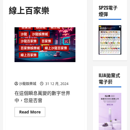
線上百家樂
SP2S電子
煙彈
百家樂
娛樂城
娱乐城
沙龍
沙龍娛樂城
沙龍百家樂
百家樂
百家樂娛樂城
線上沙龍百家樂
線上百家樂
百家樂
百家樂儲值
百家樂博彩
百家樂娛樂
沙龍娛樂城百家樂線上開戶流
百家樂娛樂城
ILIA拋棄式
程
百家樂娛樂城分享
百家樂密技
電子菸
沙龍娛樂城
31 12 月, 2024
百家樂心得
百家樂心法
百家樂必勝法門
百家樂推薦
在這個瞬息萬變的數字世界
百家樂攻略
百家樂玩法
中，您是否曾
百家樂真人
百家樂破解
Read
Read More
百家樂策略
線上百家樂
more
線上百家樂娛樂城
about
沙
龍