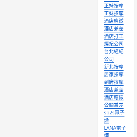
正妹按摩
正妹按摩
酒店應徵
酒店兼差
酒店打工
經紀公司
台北經紀
公司
新北按摩
居家按摩
到府按摩
酒店兼差
酒店應徵
公關兼差
sp2s電子
煙
LANA電子
煙