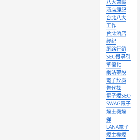
八大兼職
酒店經紀
台北八大
工作
台北酒店
經紀
網路行銷
SEO搜尋引
擎優化
網站架設
電子煙廣
告代操
電子煙SEO
SWAG電子
煙主機煙
彈
LANA電子
煙主機煙