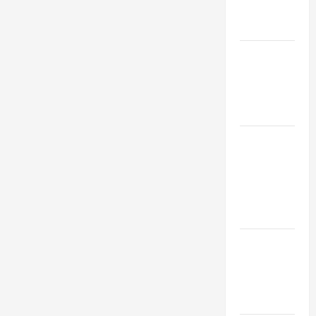
樂玩法、
預測
沙龍娛樂
城、沙龍
百家樂簡
介
沙龍百家
樂投注策
略-沙龍百
家樂娛樂
城
沙龍百家
樂平注法-
沙龍百家
樂大小路