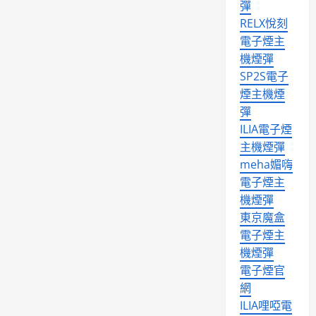
彈
RELX悅刻
電子煙主
機煙彈
SP2S電子
煙主機煙
彈
ILIA電子煙
主機煙彈
meha媚嗨
電子煙主
機煙彈
東京魔盒
電子煙主
機煙彈
電子煙官
網
ILIA哩啞電