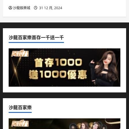
沙龍娛樂城
31 12 月, 2024
沙龍百家樂首存一千送一千
沙龍百家樂