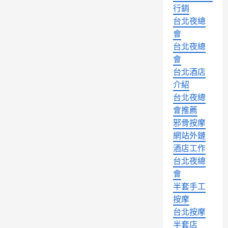
行銷
台北夜總
會
台北夜總
會
台北酒店
介紹
台北夜總
會推薦
邪骨按摩
網站外鏈
酒店工作
台北夜總
會
半套手工
按摩
台北按摩
半套店