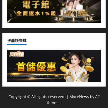
沙龍娛樂城
Copyright © All rights reserved.
|
MoreNews
by AF
themes.