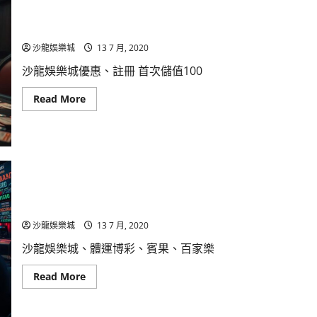
SA沙龍娛樂城優惠、註冊
沙龍娛樂城
13 7 月, 2020
沙龍娛樂城優惠、註冊 首次儲值100
Read
Read More
more
about
SA
沙
龍
娛
樂
城
優
惠、
沙龍娛樂城、體運博彩、賓果、百家樂
註
冊
沙龍娛樂城
13 7 月, 2020
沙龍娛樂城、體運博彩、賓果、百家樂
理儲值
SA沙龍國際
SA沙龍牛牛百家樂
SA沙龍百家樂
Read
Read More
more
趣
SA沙龍百家樂提高勝率
SA沙龍百家樂現場娛樂城
SA沙龍百家樂現場遊戲
about
牌
九州百家樂
娛樂城
娛樂城推薦
娱乐城
歐博百家樂
沙龍娛樂城
沙
龍