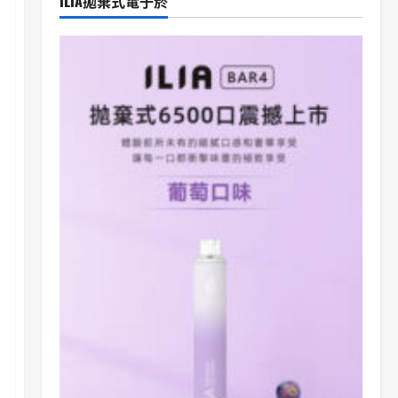
ILIA拋棄式電子菸