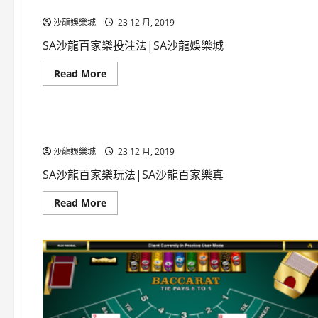
SA沙龍百家樂投注法|SA沙龍娛樂城|SA沙龍真人
家
樂
沙龍娛樂城
娛
23 12 月, 2019
樂
城，
SA沙龍百家樂投注法|SA沙龍娛樂城
以
ebet娛樂城
SA娛樂城儲值
SA娛樂城推薦
SA沙龍
sa沙龍app
小
博
Read
Read More
SA沙龍國際百家樂下載
SA沙龍基本規則
SA沙龍娛樂城
SA沙龍娛
大
more
百
about
娛樂城推薦
娱乐城
沙龍百家樂
百家樂
百家樂博弈
百家樂娛
家
SA
樂
沙
龍
SA沙龍百家樂玩法|SA沙龍百家樂真人|SA沙龍娛樂城
百
家
沙龍娛樂城
樂
23 12 月, 2019
投
注
SA沙龍百家樂玩法|SA沙龍百家樂真
法|SA
沙
龍
Read
Read More
娛
more
樂
about
城|SA
SA
沙
沙
龍
龍
真
百
人
家
樂
玩
法|SA
沙