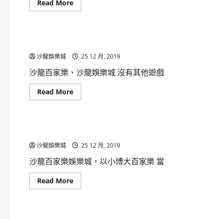
真
Read
Read More
沙龍百家樂試玩
沙龍百家樂賭場
沙龍百家樂贏錢
沙龍百家樂集團
人|SA
more
沙
about
沙龍系統
沙龍線上儲值
沙龍線上國際
沙龍線上娛樂城
沙龍線上
龍
SA
娛
沙
樂
龍
沙龍百家樂、沙龍娛樂城
城
百
家
沙龍娛樂城
樂
25 12 月, 2019
SA36沙龍
SA36沙龍娛樂城
SA36沙龍百家樂
sa國際沙龍王牌會
遊
戲|SA
SA沙龍儲值
SA沙龍國際
sa沙龍國際娛樂
SA百家樂儲值
SA百
沙龍百家樂、沙龍娛樂城 沒有其他遊戲
沙
沙龍娛樂城推薦
沙龍百家樂
沙龍百家樂APP
沙龍百家樂代理
沙
龍
娛
Read
Read More
沙龍百家樂算牌
沙龍百家樂系統
沙龍百家樂規則
沙龍百家樂觀念
樂
more
城|SA
about
沙龍電子遊戲
百家樂
沙
沙
龍
龍
真
百
沙龍百家樂娛樂城，以小博大百家樂
人
家
娛
樂、
沙龍娛樂城
樂
沙
25 12 月, 2019
城
龍
娛
沙龍百家樂娛樂城，以小博大百家樂 當
樂
SA國際娛樂城
sa國際沙龍王牌會
SA娛樂城
SA娛樂城APP
SA
城
Read
Read More
SA沙龍國際
SA沙龍國際儲值
sa沙龍國際娛樂
SA沙龍國際百家樂
more
about
百家樂
百家樂娛樂城
沙
龍
百