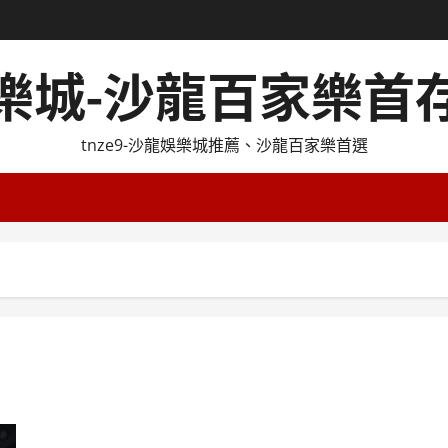
龍娛樂城-沙龍百家樂
tnze9-沙龍娛樂城推薦、沙龍百家樂首選