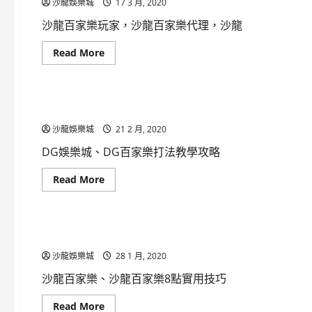
沙龍娛樂城
樂
17 3 月, 2020
SA沙龍百家樂儲值
SA沙龍百家樂玩家規則
SA沙龍百家樂策略
SA
遊
戲
WM娛樂
WM娛樂城
WM球版
WM百家樂
WM百家樂下注
W
沙龍百家樂玩家，沙龍百家樂代理，沙龍
線
WM百家樂法則
WM百家樂玩法
WM百家樂看路
WM百家樂破解
上-
SA
Read
Read More
WM真人現金版
WM賭場
娛樂城
歐博百家樂
歐博百家樂app
沙
more
龍
about
沙龍百家樂
百家樂
百家樂娛樂城
百
沙
家
龍
樂
百
DG娛樂城、DG百家樂打法教學攻略
玩
家
SA36娛樂
SA36娛樂城
SA36沙龍
SA36沙龍代理
SA36沙龍代理
法
樂
沙龍娛樂城
玩
21 2 月, 2020
SA娛樂城推薦
SA沙龍
SA沙龍代理儲值
SA沙龍百家樂掩牌樂趣
家，
沙
SA沙龍百家樂簡易策略
SA沙龍百家樂註冊
SA沙龍百家樂遊戲
SA
DG娛樂城、DG百家樂打法教學攻略
龍
沙龍APP代理
沙龍下載
沙龍代理娛樂城
沙龍代理體育運彩
沙龍
百
家
Read
Read More
沙龍國際娛樂城代理
沙龍國際娛樂評價
沙龍國際百家樂
沙龍國際
樂
more
代
about
沙龍平台
沙龍彩票
沙龍會體育博彩
沙龍百家樂
百家樂
百家
理，
DG
沙
娛
SA36沙龍
SA36沙龍代理
SA36沙龍百家樂
SA娛樂城儲值
sa沙
龍
樂
沙龍百家樂、沙龍百家樂8點實用技巧
百
城、
SA沙龍國際儲值
SA沙龍國際百家樂
SA沙龍幸運輪
SA沙龍廿一點
家
DG
沙龍娛樂城
樂
百
28 1 月, 2020
SA沙龍龍虎
sa百家
SA百家樂
SA百家樂儲值
SA百家樂破解
國
家
際
樂
沙龍二十一點
沙龍代理
沙龍代理推薦
沙龍代理現金版
沙龍代理
沙龍百家樂、沙龍百家樂8點實用技巧
代
打
沙龍娛樂城APP
沙龍娛樂城推薦
沙龍平台
沙龍彩票
沙龍會體育
理
法
教
Read
Read More
沙龍百家樂入門規則
沙龍百家樂基礎
沙龍百家樂天牌機率
沙龍百