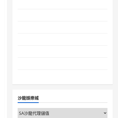
沙龍娛樂城-百家樂遊戲特別玩法介紹
沙龍百家樂專業分析報告：頂級策略與趨勢解讀
沙龍百家樂玩法、預測
沙龍娛樂城、沙龍百家樂簡介
沙龍百家樂投注策略-沙龍百家樂娛樂城
沙龍百家樂平注法-沙龍百家樂大小路
SA沙龍娛樂城優惠、註冊
沙龍娛樂城
沙
龍