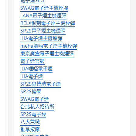
電子煙SEO
SWAG電子煙主機煙彈
LANA電子煙主機煙彈
RELX悅刻電子煙主機煙彈
SP2S電子煙主機煙彈
ILIA電子煙主機煙彈
meha媚嗨電子煙主機煙彈
東京魔盒電子煙主機煙彈
電子煙官網
ILIA哩啞電子煙
ILIA電子煙
SP2S思博瑞電子煙
SP2S糖果
SWAG電子煙
台北私人招待所
SP2S電子煙
八大兼職
推拿按摩