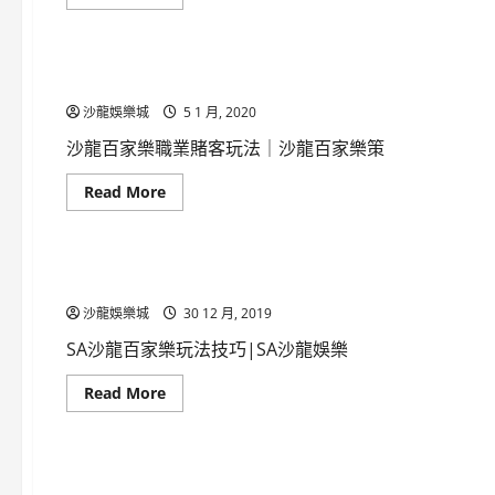
學
more
攻
about
沙龍百家樂賺錢
沙龍百家樂進階規則
沙龍百家樂長龍
百家樂
略
沙
龍
百
沙龍百家樂職業賭客玩法│沙龍百家樂策略
家
SA沙龍代理
SA沙龍代理儲值
SA沙龍儲值
SA沙龍國際
SA沙龍
樂、
沙龍娛樂城
沙
5 1 月, 2020
SA沙龍百家樂玩家規則
SA沙龍百家樂策略
SA沙龍百家樂註冊
SA
龍
百
沙龍娛樂城系統
沙龍娛樂城註冊
沙龍平台
沙龍彩票
沙龍捕魚
沙龍百家樂職業賭客玩法│沙龍百家樂策
家
沙龍球板代理
沙龍百家樂
沙龍百家樂APP
沙龍百家樂下注法
沙
樂
8
Read
Read More
沙龍百家樂娛樂城推薦
沙龍百家樂官方
沙龍百家樂官網
沙龍百家
點
more
實
about
沙龍百家樂必勝法
百家樂
百家樂娛樂城
用
沙
技
龍
巧
百
SA沙龍百家樂玩法技巧|SA沙龍娛樂城|SA真人娛樂城
家
樂
沙龍娛樂城
職
30 12 月, 2019
業
賭
SA36娛樂
SA36娛樂城
SA36沙龍
SA沙龍代理
SA沙龍代理儲值
SA沙龍百家樂玩法技巧|SA沙龍娛樂
客
SA沙龍百家樂
娛樂城
沙龍
沙龍APP代理
沙龍代理
沙龍代理
玩
法
Read
Read More
沙龍博弈代理
沙龍地下球版代理
沙龍現金版代理
沙龍現金網代理
│
more
沙
about
沙龍體育球板代理
百家樂
龍
SA
百
沙
家
龍
沙龍娛樂城代理│沙龍代理│沙龍總代理推薦
樂
百