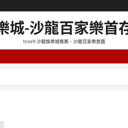
龍娛樂城-沙龍百家樂
tnze9-沙龍娛樂城推薦、沙龍百家樂首選