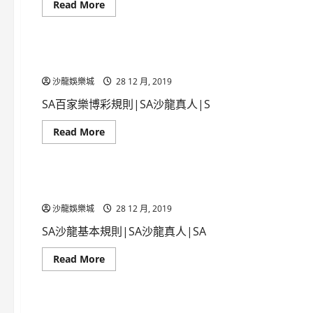
Read
Read More
SA沙龍代理
SA沙龍代理儲值
sa沙龍國際娛樂
SA沙龍百家樂下載
more
about
SA沙龍百家樂註冊
SA沙龍百家樂遊戲
SA沙龍百家樂遊戲規則
沙
龍
百
SA百家樂博彩規則|SA沙龍真人|SA沙龍娛樂城
家
樂
沙龍娛樂城
規
28 12 月, 2019
則：
探
SA百家樂博彩規則|SA沙龍真人|S
索
SA36沙龍百家樂
SA儲值
SA國際娛樂城
sa國際沙龍王牌會
SA
贏
得
Read
Read More
SA沙龍
sa沙龍app
SA沙龍國際
SA沙龍國際儲值
sa沙龍國際娛
沙
more
龍
about
SA沙龍娛樂城
SA沙龍娛樂城代理
SA沙龍娛樂城儲值
SA沙龍幸運
百
SA
家
百
樂
家
SA沙龍基本規則|SA沙龍真人|SA沙龍娛樂城
正
樂
確
博
沙龍娛樂城
方
彩
28 12 月, 2019
SA36沙龍
SA36沙龍娛樂城
SA36沙龍百家樂
sa國際沙龍王牌會
法
規
則|SA
SA沙龍儲值
SA沙龍國際
sa沙龍國際娛樂
SA百家樂儲值
SA百
SA沙龍基本規則|SA沙龍真人|SA
沙
沙龍娛樂城推薦
沙龍百家樂
沙龍百家樂APP
沙龍百家樂代理
沙
龍
真
Read
Read More
沙龍百家樂算牌
沙龍百家樂系統
沙龍百家樂規則
沙龍百家樂觀念
人|SA
more
沙
about
沙龍電子遊戲
百家樂
龍
SA
娛
沙
樂
龍