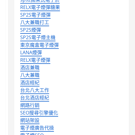
RELX電子煙彈糖果
SP2S電子煙彈
八大兼職打工
SP2S煙彈
SP2S電子煙主機
東京魔盒電子煙彈
LANA煙彈
RELX電子煙彈
酒店兼職
八大兼職
酒店經紀
台北八大工作
台北酒店經紀
網路行銷
SEO搜尋引擎優化
網站架設
電子煙廣告代操