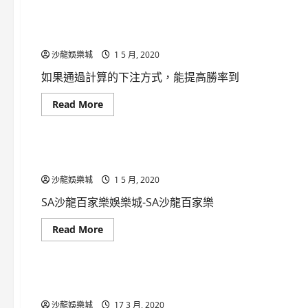
百
線
家
上
樂
沙
沙龍娛樂城、沙龍百家樂必勝技巧
遊
龍
戲
百
沙龍娛樂城
提
家
1 5 月, 2020
示
樂
策
–
如果通過計算的下注方式，能提高勝率到
略
賺
ebet娛樂城
SA沙龍國際
SA沙龍國際儲值
sa沙龍國際娛樂
SA
錢
技
Read
Read More
SA沙龍百家下注類型
SA沙龍百家樂
SA沙龍百家樂下注風險
SA沙
巧-
more
遊
about
SA沙龍百家樂線上遊戲
九州百家樂
娛樂城
娛樂城推薦
娱乐城
戲
沙
觀
龍
念
娛
SA沙龍百家樂娛樂城-SA沙龍百家樂線上遊戲-SA沙龍
樂
城、
沙龍娛樂城
沙
1 5 月, 2020
龍
百
ebet娛樂城
SA沙龍代理儲值
SA沙龍儲值
SA沙龍國際
SA沙龍
SA沙龍百家樂娛樂城-SA沙龍百家樂
家
SA沙龍基本規則
SA沙龍娛樂城
SA沙龍百家樂攻略
SA沙龍百家樂
樂
必
Read
Read More
SA沙龍百家樂現場娛樂城
SA沙龍百家樂現場遊戲
SA沙龍百家樂現金
勝
more
技
about
娱乐城
歐博百家樂
沙龍娛樂城
沙龍百家樂
百家樂
百家樂娛
巧
SA
沙
龍
沙龍百家樂玩家，沙龍百家樂代理，沙龍百家樂國際代
百
家
沙龍娛樂城
樂
17 3 月, 2020