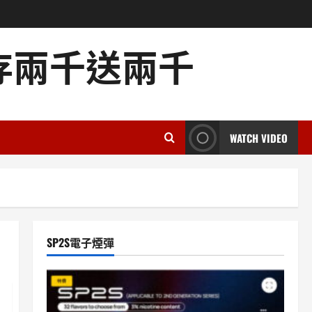
首存兩千送兩千
WATCH VIDEO
SP2S電子煙彈