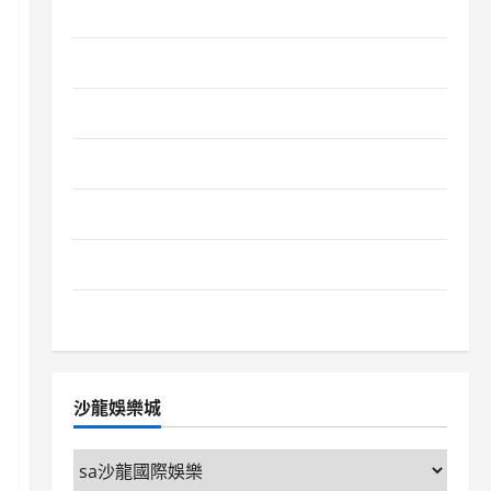
沙龍娛樂城-百家樂遊戲特別玩法介紹
沙龍百家樂專業分析報告：頂級策略與趨勢解讀
沙龍百家樂玩法、預測
沙龍娛樂城、沙龍百家樂簡介
沙龍百家樂投注策略-沙龍百家樂娛樂城
沙龍百家樂平注法-沙龍百家樂大小路
SA沙龍娛樂城優惠、註冊
沙龍娛樂城
沙
龍