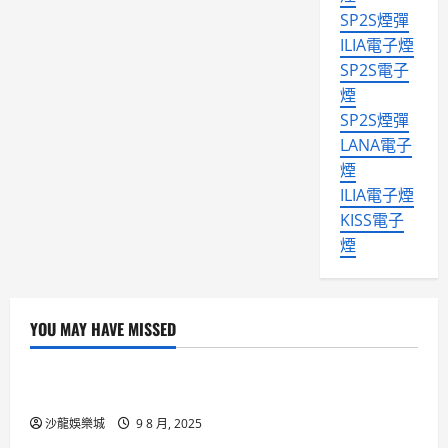
SP2S煙彈
ILIA電子煙
SP2S電子
煙
SP2S煙彈
LANA電子
煙
ILIA電子煙
KISS電子
煙
YOU MAY HAVE MISSED
Uncategorized
SP2S ILIA KISS RELX LANA電子煙主機糖果煙彈
沙龍娛樂城
9 8 月, 2025