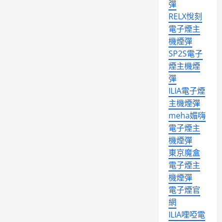
彈
RELX悅刻
電子煙主
機煙彈
SP2S電子
煙主機煙
彈
ILIA電子煙
主機煙彈
meha媚嗨
電子煙主
機煙彈
東京魔盒
電子煙主
機煙彈
電子煙官
網
ILIA哩啞電