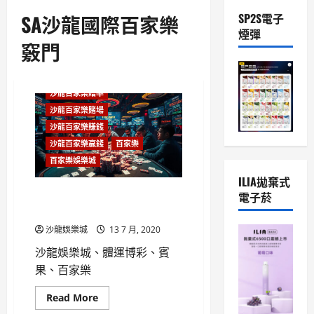
沙龍百家樂營利
SA沙龍百家樂必贏
SA沙龍國際百家樂
SP2S電子
沙龍百家樂觀點
SA沙龍百家樂打法
煙彈
沙龍百家樂計算
竅門
SA沙龍百家樂技巧
沙龍百家樂註冊
SA沙龍百家樂投注勝率
沙龍百家樂試玩
SA沙龍百家樂線上代理
沙龍百家樂賠率
SA沙龍百家樂線上遊戲
沙龍百家樂賭場
SA沙龍百家樂規則
沙龍百家樂賺錢
SA沙龍百家樂規則簡單
沙龍百家樂贏錢
百家樂
SA沙龍百家樂註冊
百家樂娛樂城
SA沙龍百家樂賠率
ILIA拋棄式
SA百家樂儲值
沙龍娛樂城、體運博彩、賓
電子菸
SA百家樂娛樂城推薦
果、百家樂
SA百家樂官方
SA百家樂破解
沙龍娛樂城
13 7 月, 2020
SA真人百家樂
九州百家樂
娛樂城
娛樂城推薦
娱乐城
沙龍娛樂城、體運博彩、賓
歐博百家樂
沙龍娛樂城
果、百家樂
沙龍百家樂
百家樂
Read
Read More
百家樂娛樂城
more
關於SA沙龍國際百家樂