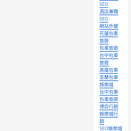
SEO
酒店兼職
SEO
網站外鏈
花蓮包車
旅遊
包車旅遊
台中包車
旅遊
高雄包車
宜蘭包車
娛樂城
台中包車
包車旅遊
博弈行銷
娛樂城行
銷
SEO娛樂城