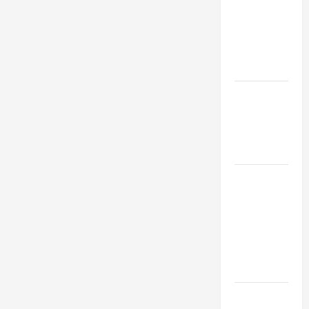
際
沙龍娛樂
百
家
城百家樂
樂
線上開戶
戰
略
流程
沙龍娛樂
城-百家樂
遊戲特別
玩法介紹
沙龍百家
樂專業分
析報告：
頂級策略
與趨勢解
讀
沙龍百家