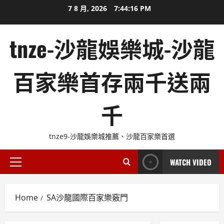
沙龍國際代理
沙龍國際娛樂
Skip
7 8 月, 2026
7:44:17 PM
沙龍國際娛樂城
to
沙龍國際娛樂城代理
content
tnze-沙龍娛樂城-沙龍
沙龍國際娛樂評價
沙龍彩票
沙龍捕魚
沙龍樸克
沙龍沙龍百家樂
沙龍現金板
百家樂首存兩千送兩
沙龍百家樂
沙龍百家樂天牌機率
沙龍百家樂娛樂城
千
沙龍百家樂娛樂城推薦
沙龍百家樂娛樂城攻略
沙龍百家樂娛樂城玩法
tnze9-沙龍娛樂城推薦、沙龍百家樂首選
沙龍百家樂娛樂城破解
沙龍百家樂娛樂城遊戲
WATCH VIDEO
Primary
沙龍百家樂投注金額
Menu
沙龍百家樂攻略
ebet娛樂城
沙龍百家樂教學
SA沙龍國際百家樂戰略
Home
SA沙龍國際百家樂竅門
沙龍百家樂概率
SA沙龍國際百家樂竅門
沙龍百家樂歷史
SA沙龍百家樂娛樂場