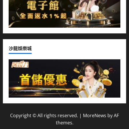
沙龍娛樂城
Copyright © All rights reserved.
|
MoreNews
by AF
themes.