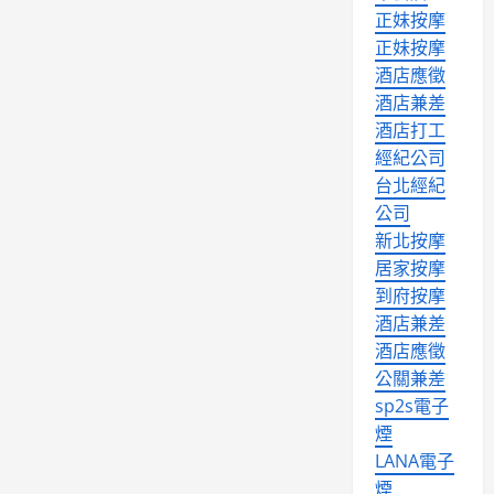
正妹按摩
正妹按摩
酒店應徵
酒店兼差
酒店打工
經紀公司
台北經紀
公司
新北按摩
居家按摩
到府按摩
酒店兼差
酒店應徵
公關兼差
sp2s電子
煙
LANA電子
煙