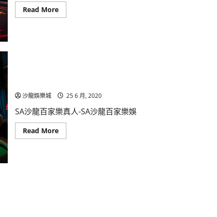
Read
Read More
more
about
SA
沙
龍
百
家
樂
娛
樂
SA沙龍百家樂真人-SA沙龍百家樂娛樂城
城-
SA
沙龍娛樂城
25 6 月, 2020
沙
SA沙龍國際百家樂
SA沙龍國際百家樂下載
SA沙龍基本規則
SA沙龍娛樂城
龍
代
樂教學
SA沙龍百家樂玩家規則
SA沙龍百家樂現場娛樂城
SA沙龍百家樂真人-SA沙龍百家樂娛
理
玩
SA沙龍註冊
sa沙龍試玩
SA沙龍輪盤
SA沙龍骰寶
SA沙龍龍虎
Read
Read More
家樂策略
WM百家樂賭場
WM真人
九州百家樂
任你博
任你博DG真人
more
SA沙龍儲值
SA沙龍國際
SA沙龍國際儲值
SA沙龍國際百家樂
about
樂城
六合彩博弈
六合彩娛樂城
六合彩規則
卡利真人
吃角子老虎
樂城代理
SA沙龍娛樂城儲值
SA沙龍廿一點
SA沙龍百家下注順序
SA
妞妞撲克牌遊戲
妞妞教學
妞妞玩法
妞妞玩法攻略技術
妞妞破解
沙
龍
歐博現金版
歐博百家樂
歐博百家樂app
沙龍
沙龍21點
沙龍21點玩法
百
家
網
沙龍國際平台
沙龍國際百家樂
沙龍國際註冊
沙龍國際集團
樂
真
家樂下注法
沙龍百家樂介紹
沙龍百家樂代理
沙龍百家樂怎麼玩
人-
投注法
沙龍百家樂系統
沙龍百家樂規則教學
沙龍百家樂規則玩法
SA
沙
龍真人app
沙龍真人娛樂城
沙龍老虎機
沙龍視訊百家樂
沙龍賓果賓果