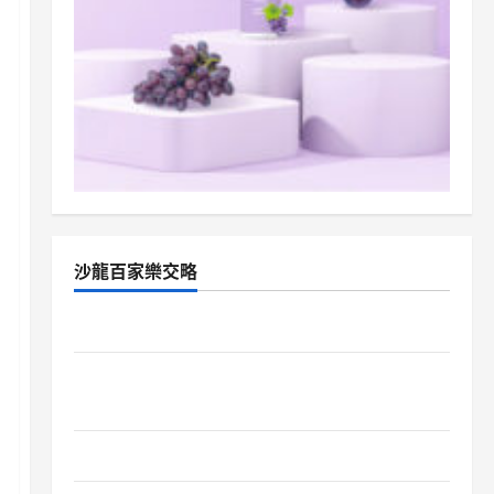
沙龍百家樂交略
SP2S ILIA KISS RELX LANA電子煙主機糖果煙彈
體驗最刺激的沙龍百家樂遊戲-台灣頂級真人賭場
娛樂
沙龍娛樂城百家樂線上開戶流程