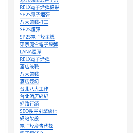
RELX電子煙彈糖果
SP2S電子煙彈
八大兼職打工
SP2S煙彈
SP2S電子煙主機
東京魔盒電子煙彈
LANA煙彈
RELX電子煙彈
酒店兼職
八大兼職
酒店經紀
台北八大工作
台北酒店經紀
網路行銷
SEO搜尋引擎優化
網站架設
電子煙廣告代操