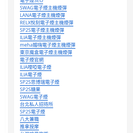
電子煙SEO
SWAG電子煙主機煙彈
LANA電子煙主機煙彈
RELX悅刻電子煙主機煙彈
SP2S電子煙主機煙彈
ILIA電子煙主機煙彈
meha媚嗨電子煙主機煙彈
東京魔盒電子煙主機煙彈
電子煙官網
ILIA哩啞電子煙
ILIA電子煙
SP2S思博瑞電子煙
SP2S糖果
SWAG電子煙
台北私人招待所
SP2S電子煙
八大兼職
推拿按摩