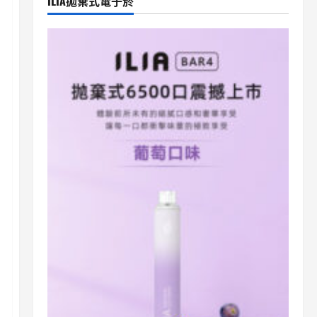
ILIA拋棄式電子菸