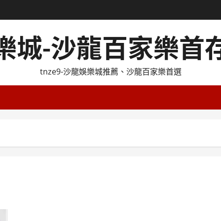
龍娛樂城-沙龍百家樂
tnze9-沙龍娛樂城推薦、沙龍百家樂首選