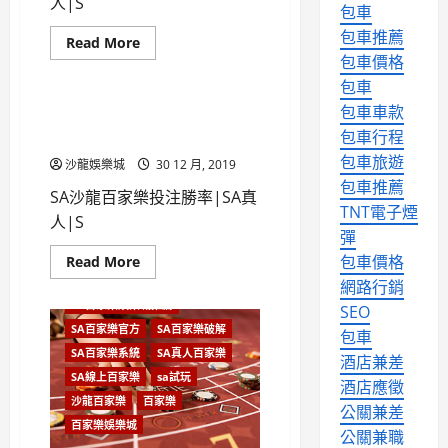
人|S
娛
包車
SA沙龍番攤
SA沙龍百家樂
樂
SA沙龍註冊
sa沙龍試玩
城|SA
包車推薦
Read
SA沙龍百家樂下載代理
Read More
SA沙龍輪盤
SA沙龍骰寶
沙
more
包車價格
龍
SA沙龍百家樂儲值
SA沙龍龍虎
sa百家
about
百
SA
包車
家
SA沙龍百家樂娛樂城
沙
樂
包車車款
龍
SA沙龍百家樂投注勝率|SA真
SA沙龍百家樂玩家規則
百
包車行程
人|SA沙龍娛樂城
SA沙龍百家樂策略
家
樂
包車旅遊
SA沙龍百家樂註冊
沙龍娛樂城
30 12 月, 2019
最
佳
包車推薦
SA沙龍百家樂遊戲
SA沙龍百家樂投注勝率|SA真
策
略|SA
TNT電子煙
SA沙龍百家樂遊戲規則
人|S
真
SA沙龍骰寶
SA沙龍龍虎
彈
人|SA
線
sa百家
SA百家樂
包車價格
Read
Read More
上
more
娛
SA百家樂儲值
網路行銷
about
樂
SA
SA百家樂娛樂城推薦
城
SEO
沙
SA百家樂官方
SA百家樂破解
龍
包車
百
SA百家樂系統
SA真人百家樂
家
酒店兼差
樂
SA線上百家樂
sa試玩
酒店應徵
投
注
沙龍百家樂
百家樂
公關兼差
勝
百家樂娛樂城
率|SA
公關兼職
真