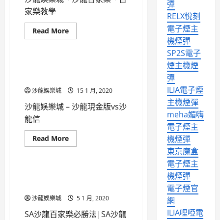
彈
城、
百家樂用語推薦
百家樂看牌
沙龍沙龍百家樂
沙龍現金版
家樂教學
WM
RELX悅刻
娛
百家樂紙牌
百家樂老虎機
沙龍現金版代理
樂
電子煙主
Read
Read More
百家樂術語
百家樂規則玩法
沙龍現金球板代理
城
SA沙龍牛牛百家樂
more
百
機煙彈
百家樂規則說明
about
沙龍現金網代理
沙龍球板
SA沙龍番攤
SA沙龍百家樂
家
沙
SP2S電子
樂
沙龍球板代理
沙龍番攤
SA沙龍百家樂下注策略
龍
介
煙主機煙
娛
沙龍娛樂城 – 沙龍現金版vs沙
紹
沙龍百家樂
沙龍百家樂儲值
SA沙龍百家樂下載代理
樂
龍信用版? 差異何在?
彈
城、
沙龍百家樂分析
SA沙龍百家樂儲值
沙
ILIA電子煙
沙龍娛樂城
15 1 月, 2020
沙龍百家樂國際
龍
SA沙龍百家樂掩牌樂趣
百
主機煙彈
沙龍百家樂官方
SA沙龍百家樂策略
沙龍娛樂城 – 沙龍現金版vs沙
家
樂、
meha媚嗨
沙龍百家樂家樂算牌
SA沙龍百家樂註冊
龍信
百
電子煙主
家
沙龍百家樂怎麼玩
SA沙龍百家樂遊戲
樂
Read
機煙彈
Read More
沙龍百家樂投注技巧
百家樂
SA沙龍百家樂遊戲規則
教
more
學
東京魔盒
百家樂娛樂城
about
SA沙龍註冊
sa沙龍試玩
沙
電子煙主
SA沙龍輪盤
娛樂城
龍
娛
SA沙龍百家樂必勝法|SA沙龍
機煙彈
娛樂城推薦
沙龍48彩
SA沙龍番攤
SA沙龍百家樂
樂
真人|SA沙龍娛樂城
城
電子煙官
沙龍APP
沙龍APP代理
SA沙龍百家樂下載代理
–
沙龍娛樂城
5 1 月, 2020
沙龍下載
沙龍博弈
網
沙
SA沙龍百家樂儲值
龍
沙龍博弈代理
沙龍博彩
ILIA哩啞電
SA沙龍百家樂娛樂城
SA沙龍百家樂必勝法|SA沙龍
現