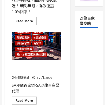
城即存即送、回饋不限次數
SA沙龍百家樂公式技巧
沙龍百家樂代理
喔！ 精彩無限，存款優惠
SA沙龍百家樂初學者技巧
沙龍百家樂俱樂部
1.0%回饋！
SA沙龍百家樂如何玩
沙龍百家樂儲值
沙龍百家
Read
Read More
SA沙龍百家樂娛樂
沙龍百家樂專業投注
樂交略
more
九州百家樂
娛樂城
about
沙龍百家樂專業攻略
沙
娛樂城推薦
娱乐城
沙龍百家樂對子機率
龍
SP2S ILIA
娛
歐博百家樂
沙龍娛樂城
沙龍百家樂平台
KISS RELX
樂
沙龍百家樂
百家樂
城、
沙龍百家樂幸運六
LANA電子
沙
百家樂娛樂城
沙龍百家樂攻略
龍
煙主機糖
百
解SA沙龍百家樂遊戲規則
沙龍百家樂教學
家
果煙彈
樂
沙龍百家樂概率
簡
SA沙龍百家樂-SA沙龍百家樂
介
沙龍百家樂機率
體驗最刺
代理
沙龍百家樂歷史
激的沙龍
沙龍娛樂城
1 7 月, 2020
沙龍百家樂營利
ebet娛樂城
SA娛樂城介紹
ebet娛樂城
SA沙龍百家樂
百家樂遊
沙龍百家樂規則認知
SA沙龍
sa沙龍app
SA沙龍百家樂-SA沙龍百家樂
SA沙龍百家樂下注策略
戲-台灣頂
沙龍百家樂觀念
SA沙龍百家樂
SA沙龍百家樂下注風險
代理
級真人賭
沙龍百家樂觀點
SA沙龍百家樂下注策略
SA沙龍百家樂儲值
場娛樂
Read
Read More
沙龍百家樂計算
SA沙龍百家樂下注風險
SA沙龍百家樂娛樂
more