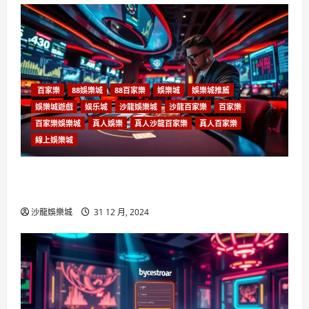
百家樂
88娛樂城
88百家樂
娛樂城
娛樂城推薦
娛樂城遊戲
娱乐城
沙龍娛樂城
沙龍百家樂
百家樂
百家樂娛樂城
真人娛樂
真人沙龍百家樂
真人百家樂
線上娛樂城
體驗最刺激的沙龍百家樂遊戲-台灣頂級真人賭場
娛樂
沙龍娛樂城
31 12 月, 2024