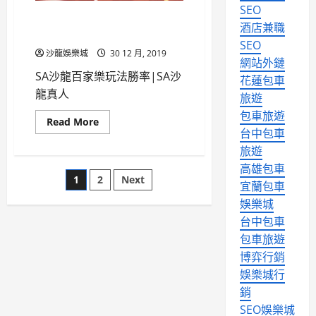
人|SA
SEO
沙
SA沙龍百家樂玩法勝率|SA沙
龍
酒店兼職
龍真人|SA沙龍娛樂城
娛
SEO
樂
沙龍娛樂城
30 12 月, 2019
城
網站外鏈
SA沙龍百家樂玩法勝率|SA沙
花蓮包車
龍真人
旅遊
包車旅遊
Read
Read More
more
台中包車
about
旅遊
SA
沙
高雄包車
龍
文
1
2
Next
百
宜蘭包車
家
樂
娛樂城
章
玩
法
台中包車
勝
分
包車旅遊
率|SA
沙
博弈行銷
龍
頁
真
娛樂城行
人|SA
沙
銷
龍
SEO娛樂城
娛