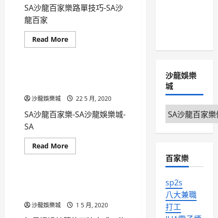
策
九州百家樂
娛樂城
沙龍百家樂玩法
SA沙龍百家樂路單技巧-SA沙
略-
SA沙龍娛
北京賽車PK10玩法
SA
娛樂城推薦
娱乐城
沙龍百家樂玩法下注
龍百家
樂城優
沙
北京賽車PK10玩法介紹
龍
歐博百家樂
沙龍娛樂城
沙龍百家樂百科
惠、註冊
百
卡利代理卡利app下載
Read
Read More
沙龍百家樂
百家樂
沙龍百家樂看路
家
more
卡利妞妞
卡利球板
樂
百家樂娛樂城
about
沙龍百家樂破解
基
夢幻百家樂註冊
SA
本
沙龍百家樂賭場
ebet娛樂城
沙
策
夢幻真人百家樂
天下21點
龍
沙龍娛樂
SA沙龍百家樂-SA沙龍娛樂城-
略
沙龍百家樂賺錢
SA沙龍百家樂下注策略
百
天下任你博大錢
天下信用版
城
SA沙龍國際
家
沙龍百家樂贏錢公式
SA沙龍百家樂下載代理
樂
妞妞教學
威博
威博BG
沙龍娛樂城
22 5 月, 2020
沙龍百家樂進階規則
路
SA沙龍百家樂儲值
威博快樂彩推薦
威博教學
單
沙
沙龍百家樂閒莊機率
SA沙龍百家樂現場遊戲
SA沙龍百家樂-SA沙龍娛樂城-
技
威博時時彩
威博歐博娛樂
巧-
龍
沙龍百家樂預測
SA沙龍百家樂現金版代理
SA
SA
娛樂城推薦
娛樂城遊戲
娛
沙
沙龍線上百家樂
沙龍總代理
SA沙龍百家樂現金版遊戲
娛樂程推薦
龍
娱乐城
Read
樂
Read More
沙龍視訊百家樂
沙龍輪盤
SA沙龍百家樂看牌
百
more
家樂偷雞
歐博百家樂必勝法
家
百家樂
城
沙龍遊戲
百家樂
about
SA沙龍百家樂破解
樂
歐博百家樂規則
沙龍21點
SA
娛
SA沙龍百家樂遊玩
沙
樂
沙龍21點玩法
沙龍48彩
龍
沙龍娛樂城、沙龍百家樂必勝
sp2s
城
SA沙龍註冊
九州百家樂
百
沙龍APP
沙龍下載
技巧
家
八大兼職
娛樂城
娛樂城推薦
娱乐城
沙龍代理
沙龍國際娛樂城
樂-
沙龍娛樂城
1 5 月, 2020
打工
歐博百家樂
沙龍娛樂城
SA
SA沙龍代理儲值
SA沙龍國際
沙龍國際娛樂城代理
沙
沙龍百家樂