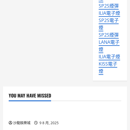
SP2S煙彈
ILIA電子煙
SP2S電子
煙
SP2S煙彈
LANA電子
煙
ILIA電子煙
KISS電子
煙
YOU MAY HAVE MISSED
Uncategorized
SP2S ILIA KISS RELX LANA電子煙主機糖果煙彈
沙龍娛樂城
9 8 月, 2025