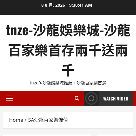
Skip
SA沙龍百家樂儲值
8 8 月, 2026
9:30:42 AM
to
SA沙龍百家樂初學者技巧
content
SA沙龍百家樂如何玩
tnze-沙龍娛樂城-沙龍
SA沙龍百家樂有趣遊戲
SA沙龍百家樂玩家規則
SA沙龍百家樂玩法
沙龍
百家樂首存兩千送兩
沙龍代理
沙龍代理娛樂城
沙龍國際娛樂
沙龍國際娛樂城
千
沙龍國際娛樂評價
沙龍國際平台
沙龍國際百家樂
SA沙龍百家樂下注策略
沙龍現金板
沙龍現金球板代理
SA沙龍百家樂下注風險
tnze9-沙龍娛樂城推薦、沙龍百家樂首選
沙龍球板
沙龍百家樂
SA沙龍百家樂下載代理
沙龍百家樂官方
SA沙龍百家樂儲值
WATCH VIDEO
沙龍百家樂密技
Primary
SA沙龍百家樂公式技巧
沙龍百家樂專業投注
Menu
SA沙龍百家樂初學者技巧
沙龍百家樂規則玩法
SA沙龍百家樂娛樂
Home
SA沙龍百家樂儲值
沙龍百家樂規則認知
SA沙龍百家樂教學
沙龍百家樂規則說明
SA沙龍百家樂最佳策略
沙龍百家樂觀點