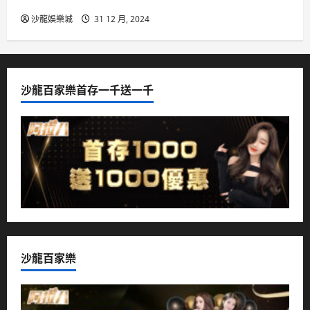
沙龍娛樂城
31 12 月, 2024
沙龍百家樂首存一千送一千
沙龍百家樂