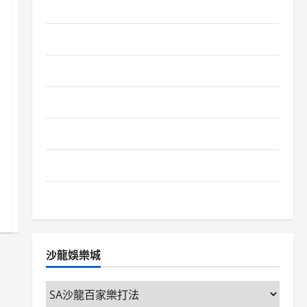
沙龍娛樂城-百家樂遊戲特別玩法介紹
沙龍百家樂專業分析報告：頂級策略與趨勢解讀
沙龍百家樂玩法、預測
沙龍娛樂城、沙龍百家樂簡介
沙龍百家樂投注策略-沙龍百家樂娛樂城
沙龍百家樂平注法-沙龍百家樂大小路
SA沙龍娛樂城優惠、註冊
沙龍娛樂城
沙
龍