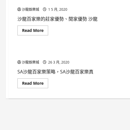
沙龍娛樂城、沙龍百家樂技巧分享
娛
百
樂
家
沙龍娛樂城
城
樂
1 5 月, 2020
投
注
沙龍百家樂的莊家優勢、閒家優勢 沙龍
下
ebet娛樂城
SA沙龍百家樂必勝法
SA沙龍百家樂必贏
SA沙龍百家
注-
SA
Read
Read More
SA沙龍百家樂指南線上
SA沙龍百家樂指南遊戲
SA沙龍百家樂掩牌樂
沙
more
龍
about
九州百家樂
娛樂城
娛樂城推薦
娱乐城
歐博百家樂
沙龍娛樂
百
沙
家
龍
樂
娛
SA沙龍百家樂策略，SA沙龍百家樂真人，SA沙龍百家
看
樂
路
城、
沙龍娛樂城
分
沙
26 3 月, 2020
析
龍
百
SA沙龍百家樂策略，SA沙龍百家樂真
家
樂
技
Read
Read More
巧
more
分
about
享
SA
沙
龍
百
家
樂
策
略，
SA