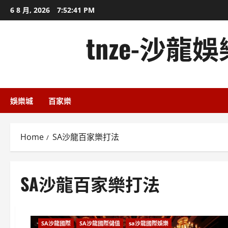
Skip
6 8 月, 2026
7:52:42 PM
to
content
tnze-沙
娛樂城
百家樂
Home
SA沙龍百家樂打法
SA沙龍百家樂打法
ebet娛樂城
SA36沙龍代理
SA36沙龍代理集團
SA沙龍儲值
SA沙龍國際
SA沙龍國際儲值
sa沙龍國際娛樂