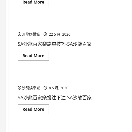
SA
Read
Read More
SA沙龍百家樂投注勝率
SA沙龍百家樂投注風險
SA沙龍百家樂指南線
沙
more
龍
about
沙龍百家樂
百家樂
百家樂娛樂城
真
SA
人
沙
娛
龍
SA沙龍百家樂路單技巧-SA沙龍百家樂娛樂城
SA娛樂城
SA娛樂城介紹
SA娛樂城儲值
SA娛樂城推薦
SA沙龍
樂
百
城
家
SA沙龍幸運輪
SA沙龍牛牛百家樂
SA沙龍百家樂娛樂城
SA沙龍百
沙龍娛樂城
樂
22 5 月, 2020
贏
SA沙龍百家樂技巧
SA沙龍百家樂投注勝率
SA沙龍百家樂簡易策略
策
SA沙龍百家樂路單技巧-SA沙龍百家
略-
SA沙龍百家樂規則
SA沙龍百家樂規則簡單
SA沙龍百家樂註冊
娛
SA沙龍百家樂必勝法
SA沙龍百家樂必贏
SA沙龍百家樂打法
SA沙
SA
娛樂城遊戲
娛樂城骰子教學
娱乐城
沙龍
沙龍21點
沙龍代理
沙
Read
Read More
SA沙龍百家樂指南線上
SA沙龍百家樂掩牌樂趣
SA沙龍百家樂提高勝
龍
more
沙龍代理體育運彩
沙龍信用版
沙龍信用版代理
沙龍信用球板代理
百
about
SA沙龍百家樂玩家規則
SA沙龍百家樂現場娛樂城
家
SA
沙龍娛樂城
沙龍娛樂城平台
沙龍娛樂城推薦
沙龍娛樂城系統
沙
樂
沙
沙龍現金版代理
沙龍百家樂
沙龍百家樂國際
沙龍百家樂基本術語
基
龍
SA沙龍百家樂投注下注-SA沙龍百家樂看路分析
本
百
沙龍百家樂專業投注
沙龍百家樂專業攻略
沙龍百家樂對子機率
沙
策
家
沙龍娛樂城
略
樂
8 5 月, 2020
沙龍百家樂怎麼玩
沙龍百家樂技巧
沙龍百家樂投注
沙龍百家樂投
路
單
沙龍百家樂看路
沙龍百家樂程式
沙龍百家樂策略
沙龍百家樂策略
SA沙龍百家樂投注下注-SA沙龍百家
技
沙龍百家樂觀念
沙龍百家樂觀點
沙龍百家龍教學
沙龍盤口
沙龍
巧-
SA
Read
Read More
沙龍視訊百家樂
沙龍輪盤
沙龍遊戲
百家樂
百家樂娛樂城
百
沙
more
龍
about
百家樂密技
百
SA
家
沙
樂
龍