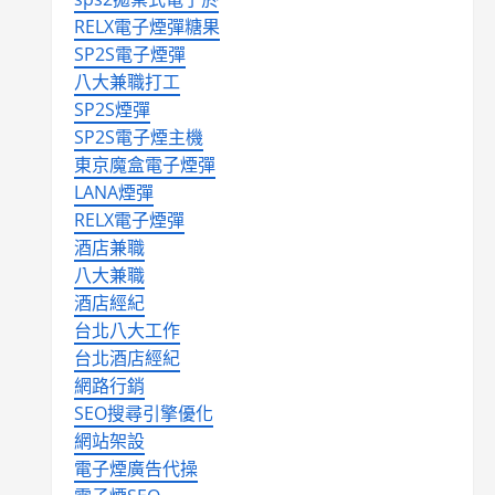
RELX電子煙彈糖果
SP2S電子煙彈
八大兼職打工
SP2S煙彈
SP2S電子煙主機
東京魔盒電子煙彈
LANA煙彈
RELX電子煙彈
酒店兼職
八大兼職
酒店經紀
台北八大工作
台北酒店經紀
網路行銷
SEO搜尋引擎優化
網站架設
電子煙廣告代操