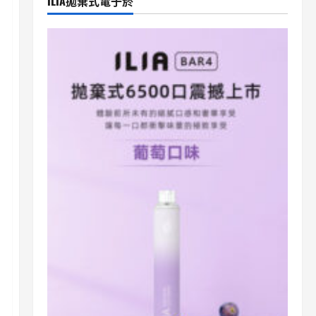
ILIA拋棄式電子菸