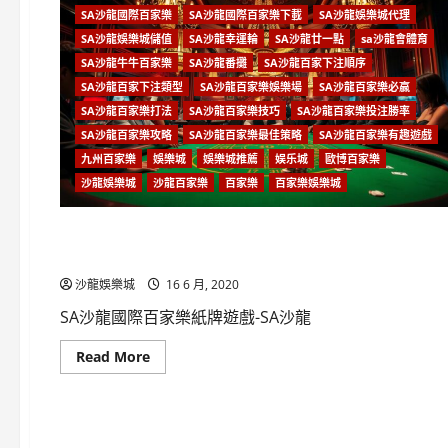
SA沙龍國際百家樂
SA沙龍國際百家樂下載
SA沙龍娛樂城代理
SA沙龍娛樂城儲值
SA沙龍幸運輪
SA沙龍廿一點
sa沙龍會體育
SA沙龍牛牛百家樂
SA沙龍番攤
SA沙龍百家下注順序
SA沙龍百家下注類型
SA沙龍百家樂娛樂場
SA沙龍百家樂必贏
SA沙龍百家樂打法
SA沙龍百家樂技巧
SA沙龍百家樂投注勝率
ebet娛樂城
SA沙龍國際百家樂戰略
SA沙龍國際百家樂竅門
SA沙
SA沙龍百家樂攻略
SA沙龍百家樂最佳策略
SA沙龍百家樂有趣遊戲
SA沙龍百家樂投注勝率
SA沙龍百家樂線上代理
SA沙龍百家樂線上遊
九州百家樂
娛樂城
娛樂城推薦
娱乐城
歐博百家樂
SA沙龍百家樂賠率
SA百家樂儲值
SA百家樂娛樂城推薦
SA百家樂
沙龍娛樂城
沙龍百家樂
百家樂
百家樂娛樂城
娱乐城
歐博百家樂
沙龍娛樂城
沙龍百家樂
百家樂
百家樂娛
SA沙龍國際百家樂紙牌遊戲-SA沙龍國際百家樂戰略
沙龍娛樂城
16 6 月, 2020
ebet娛樂城
SA沙龍國際
SA沙龍國際儲值
sa沙龍國際娛樂
SA
SA沙龍國際百家樂紙牌遊戲-SA沙龍
sa沙龍會體育
SA沙龍牛牛百家樂
SA沙龍番攤
SA沙龍百家樂打法
Read
Read More
SA沙龍百家樂策略
SA沙龍百家樂策略下注
SA沙龍百家樂遊戲提示策
more
about
沙龍百家樂
百家樂
百家樂娛樂城
SA
沙
龍
SA沙龍百家樂有趣遊戲-SA沙龍百家樂遊戲提示策略
國