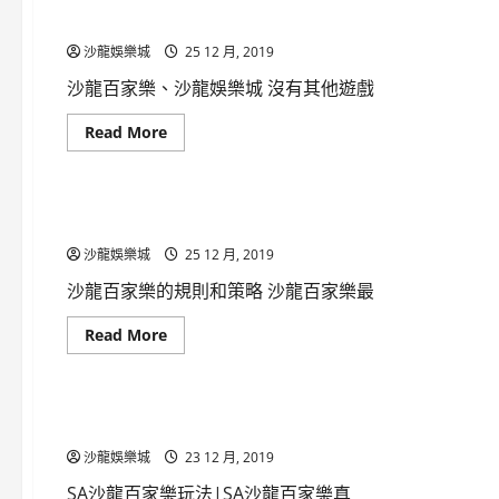
SA36娛樂城
SA36沙龍
SA36沙龍代理集團
SA代理
SA娛樂城
城
龍
沙龍百家樂、沙龍娛樂城
百
沙龍國際
沙龍國際代理
沙龍國際娛樂城
沙龍國際娛樂評價
沙龍
家
沙龍娛樂城
樂
25 12 月, 2019
沙龍娛樂城代理
沙龍娛樂城儲值
沙龍娛樂城官網
沙龍娛樂城平台
遊
戲|SA
沙龍百家樂APP
沙龍百家樂官方
沙龍百家樂官網
沙龍百家樂家樂
沙龍百家樂、沙龍娛樂城 沒有其他遊戲
沙
沙龍百家樂技巧
沙龍百家樂投注技巧
沙龍百家樂投注法
沙龍百家
龍
娛
Read
Read More
沙龍真人沙龍百家樂
沙龍真人百家樂技巧
沙龍真人百家樂策略
沙
樂
more
城|SA
about
百家樂
沙
沙
龍
龍
真
百
沙龍百家樂的規則和策略
人
家
娛
樂、
沙龍娛樂城
樂
沙
25 12 月, 2019
城
龍
娛
沙龍百家樂的規則和策略 沙龍百家樂最
樂
ebet娛樂城
SA娛樂城儲值
SA娛樂城推薦
SA沙龍
sa沙龍app
城
Read
Read More
SA沙龍國際百家樂下載
SA沙龍基本規則
SA沙龍娛樂城
SA沙龍娛
more
about
娛樂城推薦
娱乐城
沙龍百家樂
百家樂
百家樂博弈
百家樂娛
沙
龍
百
SA沙龍百家樂玩法|SA沙龍百家樂真人|SA沙龍娛樂城
家
樂
沙龍娛樂城
的
23 12 月, 2019
規
則
SA36娛樂
SA36娛樂城
SA36沙龍
SA國際娛樂城
SA娛樂城
S
SA沙龍百家樂玩法|SA沙龍百家樂真