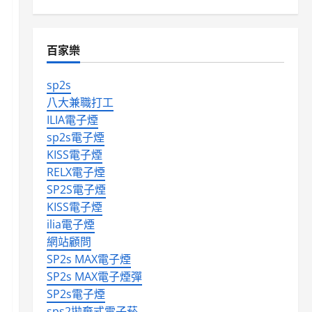
娛
樂
百家樂
城
sp2s
八大兼職打工
ILIA電子煙
sp2s電子煙
KISS電子煙
RELX電子煙
SP2S電子煙
KISS電子煙
ilia電子煙
網站顧問
SP2s MAX電子煙
SP2s MAX電子煙彈
SP2s電子煙
sps2拋棄式電子菸