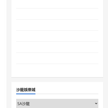
沙龍娛樂城-百家樂遊戲特別玩法介紹
沙龍百家樂專業分析報告：頂級策略與趨勢解讀
沙龍百家樂玩法、預測
沙龍娛樂城、沙龍百家樂簡介
沙龍百家樂投注策略-沙龍百家樂娛樂城
沙龍百家樂平注法-沙龍百家樂大小路
SA沙龍娛樂城優惠、註冊
沙龍娛樂城
沙
龍