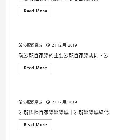
和
沙龍
沙龍下載
沙龍代理
沙龍國際
沙龍國際代理
沙龍國際娛
策
略
Read
Read More
沙龍娛樂城推薦
沙龍娛樂城註冊
沙龍平台
沙龍彩票
沙龍捕魚
more
SA36娛樂城
SA36沙龍
SA36沙龍娛樂城
SA36沙龍百家樂
SA代
about
沙龍百家樂儲值
沙龍百家樂分析
SA
SA沙龍國際
sa沙龍國際娛樂
SA沙龍國際百家樂
SA沙龍百家樂儲
沙
娛樂城
娛樂城代理
娛樂城優勢
娛樂城公司
沙龍
沙龍代理
龍
玩沙龍百家樂的主要沙龍百家樂規則、沙龍百家樂獲勝
百
沙龍代理體育運彩
沙龍信用版
沙龍國際代理
沙龍國際娛樂城
沙
家
沙龍娛樂城
樂
21 12 月, 2019
沙龍現金版代理
沙龍現金網代理
沙龍百家樂
沙龍百家樂下注法
玩
法|SA
沙龍百家樂投注技巧
沙龍百家樂算牌
沙龍百家樂系統
沙龍百家樂
玩沙龍百家樂的主要沙龍百家樂規則、沙
沙
沙龍百家樂賭場
沙龍百家樂贏錢
沙龍百家樂集團
沙龍真人
沙龍
龍
百
Read
Read More
沙龍真人百家樂策略
沙龍系統
沙龍線上儲值
沙龍線上國際
沙龍
家
more
SA娛樂城
SA娛樂城儲值
SA沙龍
SA沙龍儲值
SA沙龍國際
S
樂
about
澳門老虎機
澳門電子遊戲
真
玩
SA沙龍百家樂儲值
SA沙龍百家樂註冊
SA沙龍註冊
sa沙龍試玩
人|SA
沙
SA百家樂娛樂城推薦
SA百家樂官方
娛樂城
歐博娛樂城儲值推薦
沙
龍
沙龍國際百家樂娛樂城│沙龍娛樂城總代理
龍
百
歐博百家樂攻略
歐博百家樂玩法
歐博真人
歐博真人視訊
沙龍代
娛
家
沙龍娛樂城
樂
樂
21 12 月, 2019
沙龍娛樂城註冊
沙龍會體育博彩
沙龍現金版
沙龍現金網代理
沙
城
的
主
沙龍百家樂分析
沙龍百家樂娛樂城
沙龍百家樂家樂算牌
沙龍百家
沙龍國際百家樂娛樂城│沙龍娛樂城總代
要
沙龍百家樂投注技巧
沙龍百家樂投注法
沙龍百家樂破解
沙龍百家
沙
龍
Read
Read More
沙龍百家樂贏錢
沙龍百家樂閒莊機率
沙龍真人
沙龍真人娛樂
沙
百
more
家
about
沙龍線上娛樂城
沙龍線上百家樂
沙龍老虎機
百家樂
百家樂技巧
樂
沙