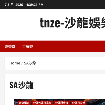
Skip
7 8 月, 2026
4:39:22 PM
to
content
tnze-沙
娛樂城
百家樂
SA娛樂城推薦
SA沙龍
sa沙龍app
SA沙龍代理儲值
Home
SA沙龍
SA沙龍儲值
SA沙龍國際百家樂下載
SA沙龍國際百家樂戰略
SA沙龍國際百家樂竅門
SA沙龍基本規則
SA沙龍娛樂城
SA沙龍百家樂攻略
SA沙龍百家樂教學
SA沙龍百家樂最佳策略
SA沙龍百家樂有趣遊戲
SA沙龍百家樂桌台下注
娛樂城
沙龍下載
SA沙龍
沙龍二十一點
沙龍代理
沙龍代理娛樂城
沙龍代理推薦
沙龍國際代理
沙龍國際娛樂
沙龍國際娛樂城
沙龍國際娛樂城代理
沙龍國際娛樂評價
沙龍彩票
沙龍捕魚
沙龍樸克
沙龍沙龍百家樂
沙龍現金板
沙龍百家樂