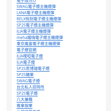
電子煙SEO
SWAG電子煙主機煙彈
LANA電子煙主機煙彈
RELX悅刻電子煙主機煙彈
SP2S電子煙主機煙彈
ILIA電子煙主機煙彈
meha媚嗨電子煙主機煙彈
東京魔盒電子煙主機煙彈
電子煙官網
ILIA哩啞電子煙
ILIA電子煙
SP2S思博瑞電子煙
SP2S糖果
SWAG電子煙
台北私人招待所
SP2S電子煙
八大兼職
推拿按摩