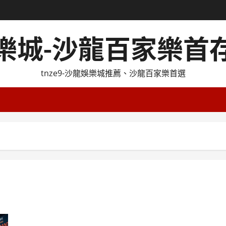
龍娛樂城-沙龍百家樂
tnze9-沙龍娛樂城推薦、沙龍百家樂首選