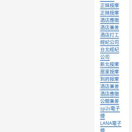
正妹按摩
正妹按摩
酒店應徵
酒店兼差
酒店打工
經紀公司
台北經紀
公司
新北按摩
居家按摩
到府按摩
酒店兼差
酒店應徵
公關兼差
sp2s電子
煙
LANA電子
煙