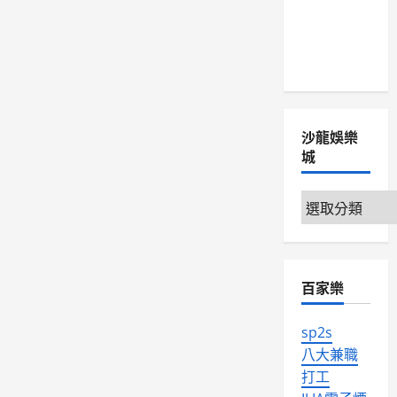
SA沙龍娛
樂城優
惠、註冊
沙龍娛樂
城
沙
龍
娛
樂
百家樂
城
sp2s
八大兼職
打工