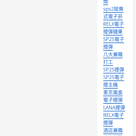
煙
sps2拋棄
式電子菸
RELX電子
煙彈糖果
SP2S電子
煙彈
八大兼職
打工
SP2S煙彈
SP2S電子
煙主機
東京魔盒
電子煙彈
LANA煙彈
RELX電子
煙彈
酒店兼職