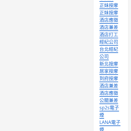
正妹按摩
正妹按摩
酒店應徵
酒店兼差
酒店打工
經紀公司
台北經紀
公司
新北按摩
居家按摩
到府按摩
酒店兼差
酒店應徵
公關兼差
sp2s電子
煙
LANA電子
煙