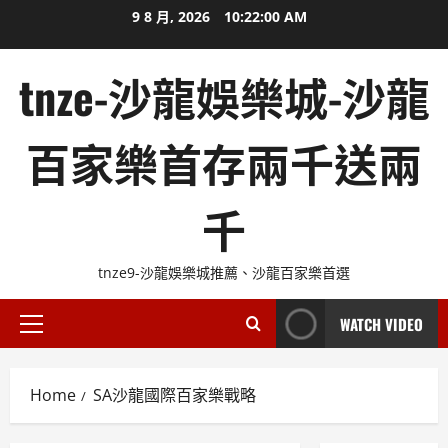
Skip
9 8 月, 2026
10:22:01 AM
ebet娛樂城
to
SA沙龍國際百家樂戰略
content
tnze-沙龍娛樂城-沙龍
SA沙龍國際百家樂竅門
SA沙龍百家樂娛樂場
SA沙龍百家樂必贏
百家樂首存兩千送兩
SA沙龍百家樂打法
SA沙龍百家樂技巧
SA沙龍百家樂投注勝率
千
SA沙龍百家樂線上代理
SA沙龍百家樂線上遊戲
SA沙龍百家樂規則
tnze9-沙龍娛樂城推薦、沙龍百家樂首選
SA沙龍百家樂規則簡單
SA沙龍百家樂註冊
WATCH VIDEO
Primary
SA沙龍百家樂賠率
Menu
SA百家樂儲值
SA百家樂娛樂城推薦
Home
SA沙龍國際百家樂戰略
SA百家樂官方
SA百家樂破解
SA真人百家樂
九州百家樂