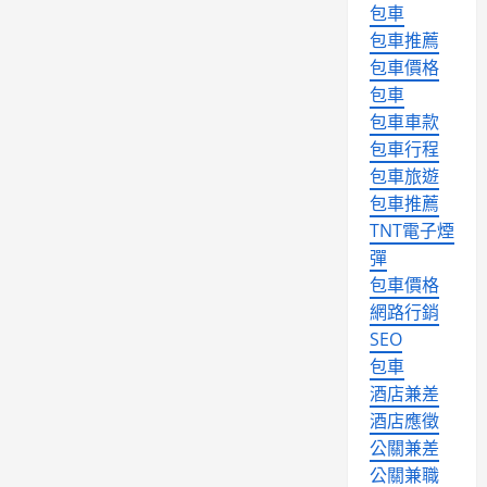
包車
包車推薦
包車價格
包車
包車車款
包車行程
包車旅遊
包車推薦
TNT電子煙
彈
包車價格
網路行銷
SEO
包車
酒店兼差
酒店應徵
公關兼差
公關兼職