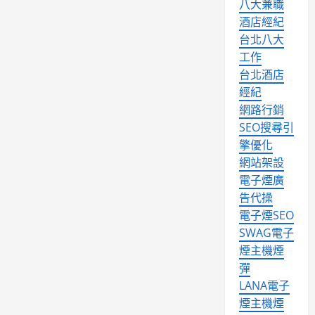
八大兼職
酒店經紀
台北八大
工作
台北酒店
經紀
網路行銷
SEO搜尋引
擎優化
網站架設
電子煙廣
告代操
電子煙SEO
SWAG電子
煙主機煙
彈
LANA電子
煙主機煙