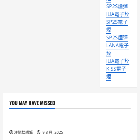
SP2S煙彈
ILIA電子煙
SP2S電子
煙
SP2S煙彈
LANA電子
煙
ILIA電子煙
KISS電子
煙
YOU MAY HAVE MISSED
Uncategorized
SP2S ILIA KISS RELX LANA電子煙主機糖果煙彈
沙龍娛樂城
9 8 月, 2025