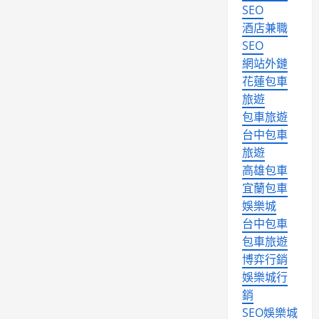
SEO
酒店兼職
SEO
網站外鏈
花蓮包車
旅遊
包車旅遊
台中包車
旅遊
高雄包車
宜蘭包車
娛樂城
台中包車
包車旅遊
博弈行銷
娛樂城行
銷
SEO娛樂城