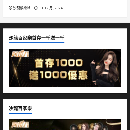
沙龍娛樂城
31 12 月, 2024
沙龍百家樂首存一千送一千
沙龍百家樂