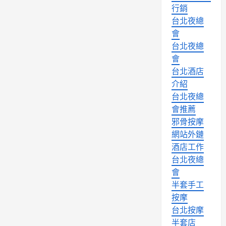
行銷
台北夜總
會
台北夜總
會
台北酒店
介紹
台北夜總
會推薦
邪骨按摩
網站外鏈
酒店工作
台北夜總
會
半套手工
按摩
台北按摩
半套店