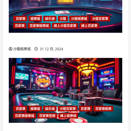
百家樂
娛樂城
娱乐城
沙龍
沙龍娛樂城
沙龍百家樂
百家樂
百家樂娛樂城
線上沙龍百家樂
線上百家樂
沙龍娛樂城百家樂線上開戶流程
沙龍娛樂城
31 12 月, 2024
百家樂
娛樂城
娱乐城
沙龍百家樂
百家樂
百家樂娛樂
百家樂娛樂城
百家樂官網
線上娛樂城
沙龍娛樂城-百家樂遊戲特別玩法介紹