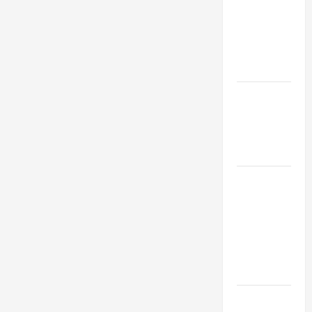
沙龍娛樂
城百家樂
線上開戶
流程
沙龍娛樂
城-百家樂
遊戲特別
玩法介紹
沙龍百家
樂專業分
析報告：
頂級策略
與趨勢解
讀
沙龍百家