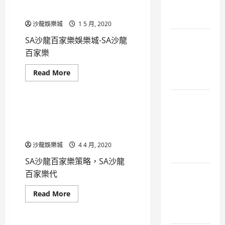
家
樂玩法、
樂
樂線上代理
如
預測
何
沙龍娛樂城
1 5 月, 2020
玩-
SA
ebet娛樂城
娛樂城
沙龍娛樂
SA沙龍百家樂娛樂城-SA沙龍
沙
娛樂城推薦
娱乐城
龍
城、沙龍
百家樂
百
歐博百家樂
沙龍娛樂城
家
百家樂簡
樂
Read
Read More
沙龍百家樂
百家樂
介
規
more
則-
百家樂娛樂城
about
SA
SA
沙
沙龍百家
沙
龍
龍
SA沙龍百家樂策略，SA沙龍
樂投注策
百
百
百家樂代理，SA沙龍百家樂國
家
家
ebet娛樂城
略-沙龍百
樂
樂
際
策
SA沙龍百家樂玩家規則
娛
家樂娛樂
略
樂
沙龍娛樂城
4 4 月, 2020
SA沙龍百家樂玩法
城-
城
SA
ebet娛樂城
九州百家樂
SA沙龍百家樂現場娛樂城
SA沙龍百家樂策略，SA沙龍
沙
娛樂城
娛樂城推薦
娱乐城
SA沙龍百家樂紙牌遊戲
龍
沙龍百家
百家樂代
百
歐博百家樂
沙龍娛樂城
SA沙龍百家樂規則
家
樂平注法-
樂
Read
Read More
沙龍百家樂
百家樂
SA沙龍百家樂規則簡單
沙龍百家
線
more
上
百家樂娛樂城
SA沙龍百家樂註冊
about
樂大小路
遊
SA
SA沙龍百家樂輸贏
戲-
沙