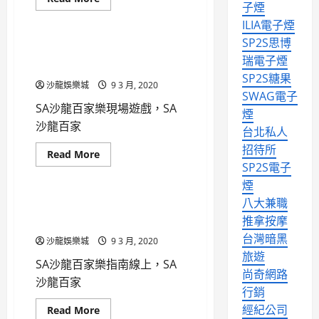
百
子煙
more
家
百家樂娛樂城
about
樂
ILIA電子煙
SA
國
沙
際
SP2S思博
龍
SA沙龍百家樂現場遊戲，SA
遊
百
瑞電子煙
戲
沙龍百家樂現場娛樂城
家
SP2S糖果
樂
沙龍娛樂城
9 3 月, 2020
代
A沙龍百家樂現金版遊戲
SWAG電子
理，
ebet娛樂城
SA沙龍百家樂現場遊戲，SA
SA
煙
沙
SA沙龍百家下注順序
沙龍百家
龍
台北私人
國
SA沙龍百家下注類型
際
招待所
Read
Read More
SA沙龍百家樂指南線上
SA沙龍百家樂
百
more
SP2S電子
家
SA沙龍百家樂指南遊戲
about
SA沙龍百家樂下注策略
樂
SA
煙
SA沙龍百家樂娛樂場
沙
八大兼職
龍
SA沙龍百家樂指南線上，SA
SA沙龍百家樂必勝法
百
推拿按摩
沙龍百家樂指南遊戲
家
SA沙龍百家樂投注風險
樂
台灣暗黑
沙龍娛樂城
9 3 月, 2020
SA沙龍百家樂掩牌樂趣
現
場
旅遊
SA沙龍百家樂現金版代理
SA沙龍百家樂指南線上，SA
遊
尚奇網路
戲，
九州百家樂
娛樂城
沙龍百家
SA
行銷
沙
娛樂城推薦
娱乐城
龍
經紀公司
Read
Read More
歐博百家樂
沙龍娛樂城
百