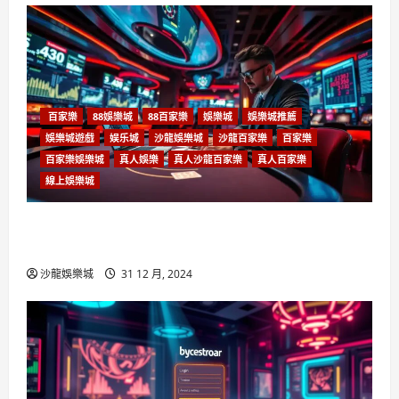
百家樂
88娛樂城
88百家樂
娛樂城
娛樂城推薦
娛樂城遊戲
娱乐城
沙龍娛樂城
沙龍百家樂
百家樂
百家樂娛樂城
真人娛樂
真人沙龍百家樂
真人百家樂
線上娛樂城
體驗最刺激的沙龍百家樂遊戲-台灣頂級真人賭場
娛樂
沙龍娛樂城
31 12 月, 2024