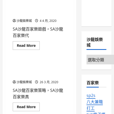
SA
龍
SA沙龍百家樂遊戲，SA沙龍
SA沙龍百家樂遊戲
SA沙龍娛
沙
百
百家樂代理，SA沙龍百家沙龍
龍
家
SA沙龍百家樂遊戲規則
ebet娛樂城
樂城優
百
樂
國際
SA沙龍百家樂遊玩
家
SA沙龍百家樂必勝法
策
惠、註冊
樂
略，
沙龍娛樂城
4 4 月, 2020
SA沙龍百家樂預
SA沙龍註冊
SA沙龍百家樂必贏
線
SA
上
沙
sa沙龍試玩
九州百家樂
SA沙龍百家樂打法
SA沙龍百家樂遊戲，SA沙龍
代
龍
理
娛樂城
娛樂城推薦
娱乐城
SA沙龍百家樂技巧
百
百家樂代
家
沙龍娛樂
歐博百家樂
沙龍娛樂城
SA沙龍百家樂投注勝率
樂
城
代
Read
Read More
沙龍百家樂
百家樂
SA沙龍百家樂投注風險
理，
more
SA
百家樂娛樂城
SA沙龍百家樂指南線上
about
沙
SA
沙
SA沙龍百家樂指南遊戲
龍
沙
百
龍
龍
SA沙龍百家樂策略，SA沙龍
SA沙龍百家樂掩牌樂趣
家
百
百家樂真人，SA沙龍百家樂國
樂
娛
家
SA沙龍百家樂提高勝率
國
樂
際
樂
SA沙龍百家樂攻略
際
遊
戲，
百家樂
沙龍娛樂城
26 3 月, 2020
城
SA沙龍百家樂最佳策略
SA
沙
九州百家樂
娛樂城
SA沙龍百家樂策略，SA沙龍
龍
娛樂城推薦
娱乐城
sp2s
百
百家樂真
家
歐博百家樂
沙龍娛樂城
八大兼職
樂
代
Read
Read More
沙龍百家樂
百家樂
打工
理，
more
SA
百家樂娛樂城
about